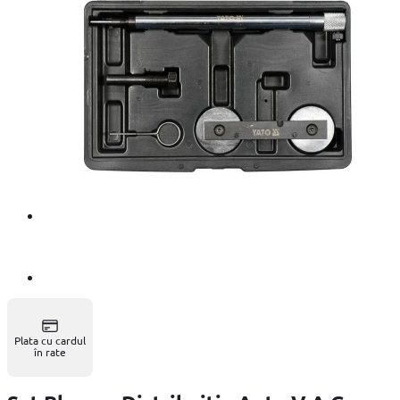
Plata cu cardul
în rate