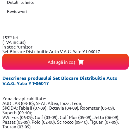
Detalii tehnice
Review-uri
99
153
lei
(TVA inclus)
In stoc furnizor
Set Blocare Distribuitie Auto V.A.G. Yato YT-06017
Adaugă în coș
Descrierea produsului Set Blocare Distribuitie Auto
V.A.G. Yato YT-06017
Zona de aplicabilitate:
AUDI: A3 (03-10); SEAT: Altea, Ibiza, Leon;
SKODA: Fabia II (07-09), Octavia (04-09), Roomster (06-09),
Superb (09-10);
VW: Eos (06-09), Golf (03-09), Golf Plus (05-09), Jetta (06-09),
Passat (05-09), Polo (02-08), Scirocco (09-10), Tiguan (07-09),
Touran (03-09);