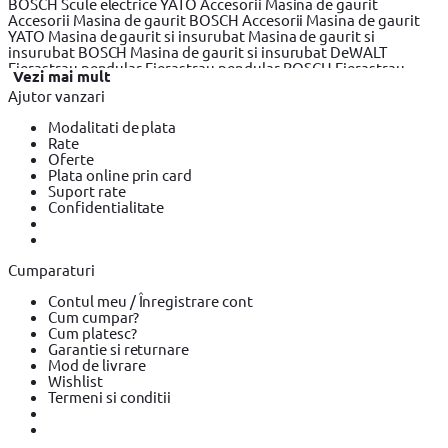
BOSCH
Scule electrice YATO
Accesorii Masina de gaurit
Accesorii Masina de gaurit BOSCH
Accesorii Masina de gaurit
YATO
Masina de gaurit si insurubat
Masina de gaurit si
insurubat BOSCH
Masina de gaurit si insurubat DeWALT
Fierastrau pendular
Fierastrau pendular BOSCH
Fierastrau
Vezi mai mult
pendular Makita
Fierastrau circular
Fierastrau circular BOSCH
Ajutor vanzari
Fierastrau circular DeWALT
Fierastrau sabie
Fierastrau sabie
DeWALT
Fierastrau sabie BOSCH
Slefuitor electric
Slefuitor
Modalitati de plata
electric BOSCH
Slefuitor electric YATO
Masini de frezat
Masini
Rate
de frezat BOSCH
Masini de frezat YATO
Rindea electrica
Rindea
Oferte
electrica BOSCH
Rindea electrica Makita
Suflanta aer cald
Plata online prin card
Suflanta aer cald YATO
Suflanta aer cald BOSCH
Placi
Suport rate
compactoare & Ciocan demolator
Placi compactoare & Ciocan
Confidentialitate
demolator BOSCH
Placi compactoare & Ciocan demolator
Makita
Accesorii scule electrice
Accesorii scule electrice BOSCH
Accesorii scule electrice YATO
Pistoale de Vopsit si Trafaleti
Pistoale de Vopsit si Trafaleti BOSCH
Pistoale de Vopsit si
Cumparaturi
Trafaleti YATO
Echipamente de protectie
Echipamente de
protectie YATO
Echipamente de protectie Makita
Bricolaj
Contul meu / Înregistrare cont
Bricolaj OEM
Bricolaj Cynel
Surubelnita electrica
Surubelnita
Cum cumpar?
electrica BOSCH
Surubelnita electrica Heinner
Cum platesc?
Garantie si returnare
Mod de livrare
Wishlist
Termeni si conditii