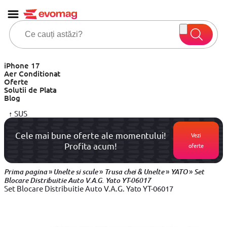
iPhone 17
Aer Conditionat
Oferte
Solutii de Plata
Blog
↑
SUS
Cele mai bune oferte ale momentului!
Vezi
Profita acum!
oferte
»
»
»
»
Prima pagina
Unelte si scule
Trusa chei & Unelte
YATO
Set
Blocare Distribuitie Auto V.A.G. Yato YT-06017
Set Blocare Distribuitie Auto V.A.G. Yato YT-06017