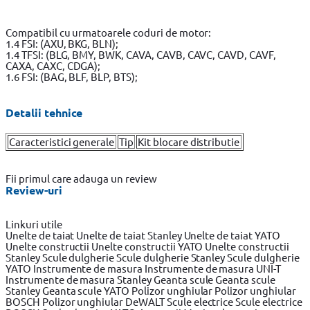
Compatibil cu urmatoarele coduri de motor:
1.4 FSI: (AXU, BKG, BLN);
1.4 TFSI: (BLG, BMY, BWK, CAVA, CAVB, CAVC, CAVD, CAVF,
CAXA, CAXC, CDGA);
1.6 FSI: (BAG, BLF, BLP, BTS);
Detalii tehnice
Caracteristici generale
Tip
Kit blocare distributie
Fii primul care adauga un review
Review-uri
Linkuri utile
Unelte de taiat
Unelte de taiat Stanley
Unelte de taiat YATO
Unelte constructii
Unelte constructii YATO
Unelte constructii
Stanley
Scule dulgherie
Scule dulgherie Stanley
Scule dulgherie
YATO
Instrumente de masura
Instrumente de masura UNI-T
Instrumente de masura Stanley
Geanta scule
Geanta scule
Stanley
Geanta scule YATO
Polizor unghiular
Polizor unghiular
BOSCH
Polizor unghiular DeWALT
Scule electrice
Scule electrice