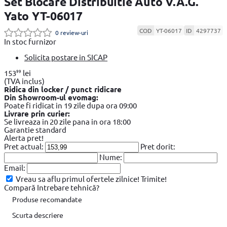
Set Blocare Distribuitie Auto V.A.G.
Yato YT-06017
COD
YT-06017
ID
4297737
0 review-uri
In stoc furnizor
Solicita postare in SICAP
99
153
lei
(TVA inclus)
Ridica din locker / punct ridicare
Din Showroom-ul evomag:
Poate fi ridicat in 19 zile dupa ora 09:00
Livrare prin curier:
Se livreaza in 20 zile pana in ora 18:00
Garantie standard
Alerta pret!
Pret actual:
Pret dorit:
Nume:
Email:
Vreau sa aflu primul ofertele zilnice!
Trimite!
Compară
Intrebare tehnică?
Produse recomandate
Scurta descriere