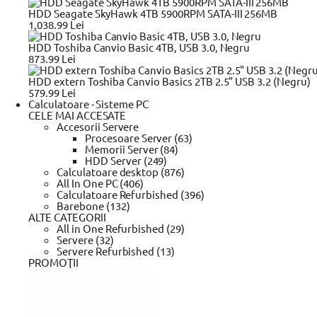
Contact
HDD Seagate SkyHawk 4TB 5900RPM SATA-III 256MB
1,038.99 Lei
HDD Toshiba Canvio Basic 4TB, USB 3.0, Negru
Resurse si Informatii legale
873.99 Lei
Black Friday
HDD extern Toshiba Canvio Basics 2TB 2.5" USB 3.2 (Negru)
Review-uri si tutoriale video
579.99 Lei
Glosar
Calculatoare - Sisteme PC
ANPC - Protectia Consumatorilor
CELE MAI ACCESATE
SAL
Accesorii Servere
Informatii privind DEEE
Procesoare Server (63)
Harta Site
Memorii Server (84)
HDD Server (249)
Calculatoare desktop (876)
All In One PC (406)
Calculatoare Refurbished (396)
Barebone (132)
ALTE CATEGORII
All in One Refurbished (29)
Servere (32)
Servere Refurbished (13)
PROMOŢII