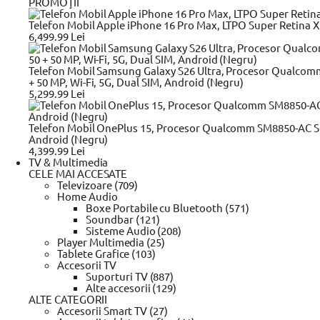
PROMOŢII
Vreau sa aflu primul ofertele zilnice!
Trimite!
Compară
Intrebare tehnică?
Telefon Mobil Apple iPhone 16 Pro Max, LTPO Super Retina XDR
Produse recomandate
6,499.99 Lei
Scurta descriere
Telefon Mobil Samsung Galaxy S26 Ultra, Procesor Qualcom
Detalii tehnice
+ 50 MP, Wi-Fi, 5G, Dual SIM, Android (Negru)
5,299.99 Lei
Review-uri
Telefon Mobil OnePlus 15, Procesor Qualcomm SM8850-AC Sn
Android (Negru)
4,399.99 Lei
TV & Multimedia
99
133
lei
CELE MAI ACCESATE
(TVA inclus)
Televizoare (709)
In stoc furnizor
Home Audio
Set 8 chei de impact Torx, Yato YT-1065, 1/2", Cr-Mo
Boxe Portabile cu Bluetooth (571)
Soundbar (121)
Sisteme Audio (208)
Player Multimedia (25)
Tablete Grafice (103)
Descrierea produsului Set 8 chei de impact Torx, Yato YT-
Accesorii TV
Suporturi TV (887)
Alte accesorii (129)
ALTE CATEGORII
Set 8 chei de impact Torx, Yato YT-1065, 1/2", Cr-Mo
Accesorii Smart TV (27)
Caracteristici tehnice: