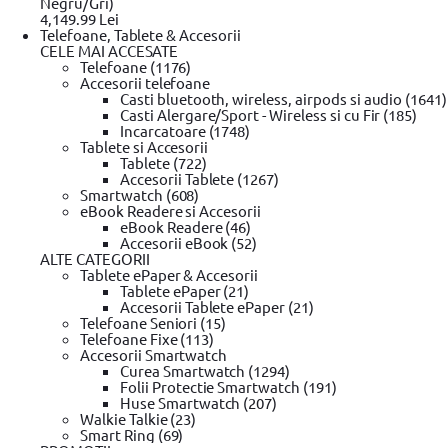
Negru/Gri)
4,149.99 Lei
Telefoane, Tablete & Accesorii
Plata cu
CELE MAI ACCESATE
cardul în rate
Telefoane (1176)
Accesorii telefoane
Casti bluetooth, wireless, airpods si audio (1641)
Set 8 chei de impact Torx, Yato YT-1065,
Casti Alergare/Sport - Wireless si cu Fir (185)
Incarcatoare (1748)
0 review-uri
Tablete si Accesorii
In stoc furnizor
Tablete (722)
Accesorii Tablete (1267)
Solicita postare in SICAP
Smartwatch (608)
eBook Readere si Accesorii
99
133
lei
eBook Readere (46)
(TVA inclus)
Accesorii eBook (52)
ALTE CATEGORII
Tablete ePaper & Accesorii
Tablete ePaper (21)
Adaugă la wishlist
Accesorii Tablete ePaper (21)
Ridica din locker / punct ridicare
Telefoane Seniori (15)
Din Showroom-ul evomag:
Telefoane Fixe (113)
Poate fi ridicat in 18 zile dupa ora 09:00
Accesorii Smartwatch
Livrare prin curier:
Curea Smartwatch (1294)
Se livreaza in 19 zile pana in ora 18:00
Folii Protectie Smartwatch (191)
Garantie standard
Huse Smartwatch (207)
Alerta pret!
Walkie Talkie (23)
Pret actual:
Smart Ring (69)
Pret dorit: