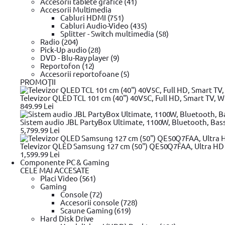
Accesorii tablete grafice (41)
Prize cu sistem AS-Drive, cresterea cuplul maxim cu 25%,
Accesorii Multimedia
Servicii de montaj si corective, garaje si ateliere de lucru profesio
Cabluri HDMI (751)
12,5mm
Cabluri Audio-Video (435)
Material CrMo, HRC 54
Splitter - Switch multimedia (58)
Setul contine urmatoarele chei: T30;T40;T45;T50;T55;T60;T70;T80
Radio (204)
Greutate 1.16 Kg
Pick-Up audio (28)
DVD - Blu-Ray player (9)
Reportofon (12)
Detalii tehnice
Accesorii reportofoane (5)
PROMOŢII
Caracteristici generale
Tip
Scule profesionale pentru reparatii 
Televizor QLED TCL 101 cm (40") 40V5C, Full HD, Smart TV, Wi
849.99 Lei
Fii primul care adauga un review
Sistem audio JBL PartyBox Ultimate, 1100W, Bluetooth, Bas
Review-uri
5,799.99 Lei
Televizor QLED Samsung 127 cm (50") QE50Q7FAA, Ultra HD 4
Linkuri utile
1,599.99 Lei
Unelte de taiat
Unelte de taiat Stanley
Unelte de taiat BOSCH
Une
Componente PC & Gaming
Instrumente de masura
Instrumente de masura UNI-T
Instrument
CELE MAI ACCESATE
unghiular DeWALT
Scule electrice
Scule electrice BOSCH
Scule el
Placi Video (561)
insurubat
Masina de gaurit si insurubat BOSCH
Masina de gaurit
Gaming
circular DeWALT
Fierastrau circular BOSCH
Fierastrau sabie
Fier
Console (72)
Vezi mai mult
Masini de frezat BOSCH
Masini de frezat DeWALT
Rindea electric
Accesorii console (728)
compactoare & Ciocan demolator
Ajutor vanzari
Placi compactoare & Ciocan d
Scaune Gaming (619)
scule electrice DeWALT
Pistoale de Vopsit si Trafaleti
Pistoale de 
Hard Disk Drive
Modalitati de plata
Echipamente de protectie YATO
Bricolaj
Bricolaj OEM
Bricolaj Cy