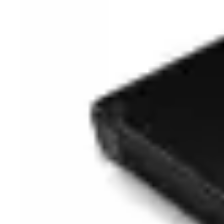
Copyright © 2026 Evolution Systems SRL. Centrul Logistic Apollo, B