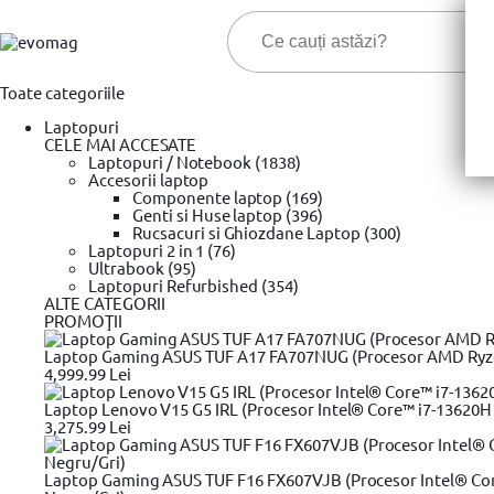
Toate categoriile
Laptopuri
CELE MAI ACCESATE
Laptopuri / Notebook (1838)
Accesorii laptop
Componente laptop (169)
Genti si Huse laptop (396)
Cele ma
Rucsacuri si Ghiozdane Laptop (300)
Laptopuri 2 in 1 (76)
Ultrabook (95)
Prima pagina
Laptopuri Refurbished (354)
Unelte si scule
Trusa chei & Unelte
YATO
Set 
»
»
»
»
ALTE CATEGORII
Set 8 chei de impact Torx, Yato YT-1065, 1/2", Cr-Mo
PROMOŢII
Laptop Gaming ASUS TUF A17 FA707NUG (Procesor AMD Ryzen™
4,999.99 Lei
Laptop Lenovo V15 G5 IRL (Procesor Intel® Core™ i7-13620H 
3,275.99 Lei
Laptop Gaming ASUS TUF F16 FX607VJB (Procesor Intel® Cor