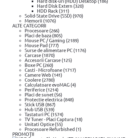
Hard disk-uri (HDD) Desktop (186)
Rate
Hard Disk Extern (320)
Oferte
HDD Rack (311)
Plata online prin card
Solid-State Drive (SSD) (970)
Suport rate
Memorii (1076)
Confidentialitate
ALTE CATEGORII
Procesoare (266)
Placi de baza (805)
Mouse PC / Gaming (2189)
Cumparaturi
Mouse Pad (777)
Surse de alimentare PC (1176)
Contul meu / Înregistrare cont
Carcase (1870)
Cum cumpar?
Accesorii Carcase (125)
Cum platesc?
Boxe PC (260)
Garantie si returnare
Casti - Microfoane (1717)
Mod de livrare
Camere Web (141)
Wishlist
Coolere (2780)
Termeni si conditii
Calculatoare evoMAG (4)
Periferice (1214)
Placi de sunet (56)
Protectie electrica (848)
Despre noi
Stick USB (867)
Hub USB (539)
Valorile evomag
Tastaturi PC (1574)
Home
TV Tuner - Placi Captura (18)
Despre evomag
Unitati Optice (55)
Locatie punct de lucru
Procesoare Refurbished (1)
Departamente
PROMOŢII
Angajari