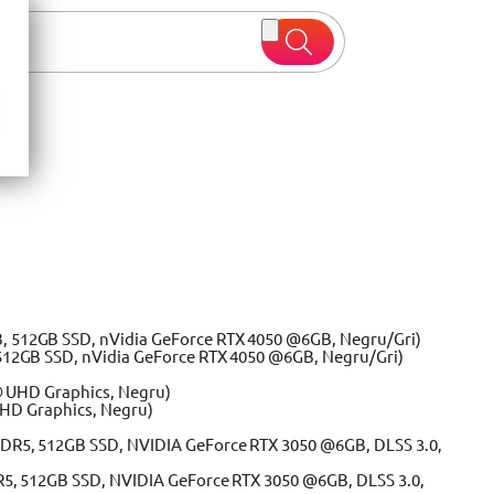
 oferte
512GB SSD, nVidia GeForce RTX 4050 @6GB, Negru/Gri)
UHD Graphics, Negru)
R5, 512GB SSD, NVIDIA GeForce RTX 3050 @6GB, DLSS 3.0,