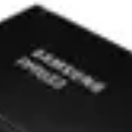
loc C, Drumul Intre Tarlale 160 - 174, Sector 3, Bucureşti.
Vezi har