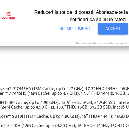
Reduceri la tot ce iti doresti! Aboneaza-te la
notificari ca sa nu le ratezi!
NU, MULTUMESC
ACCEPT
Nu colectam date cu caracter personal.
i bune oferte ale momentului! Profita acum!
Vezi
8 chei de impact Torx, Yato YT-1065, 1/2", Cr-Mo
 7 7445HS (16M Cache, up to 4.7 GHz), 17.3" FHD 144Hz, 16GB, 
(24M Cache, up to 4.90 GHz), 15.6" FHD, 16GB, 512GB SSD, Intel® 
e™ 5 210H (12M Cache, up to 4.80 GHz), 16" FHD+ 144Hz, 16GB DD