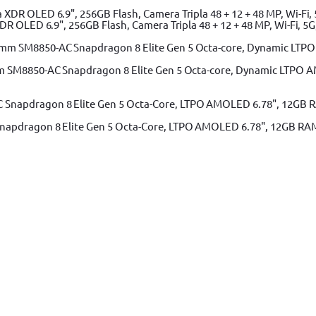
 OLED 6.9", 256GB Flash, Camera Tripla 48 + 12 + 48 MP, Wi-Fi, 5G,
m SM8850-AC Snapdragon 8 Elite Gen 5 Octa-core, Dynamic LTPO A
apdragon 8 Elite Gen 5 Octa-Core, LTPO AMOLED 6.78", 12GB RAM, 
Adaugă în coș
1065, 1/2", Cr-Mo