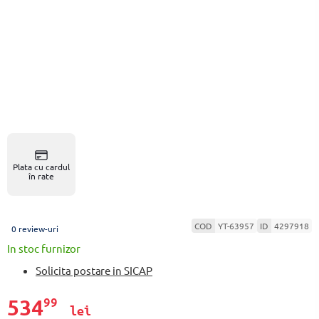
Plata cu cardul
în rate
COD
YT-63957
ID
4297918
0 review-uri
In stoc furnizor
Solicita postare in SICAP
534
99
lei