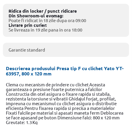
Ridica din locker / punct ridicare
Din Showroom-ul evomag:
Poate fi ridicat in 18 zile dupa ora 09:00
Livrare prin curier:
Se livreaza in 19 zile pana in ora 18:00
Garantie standard
Descrierea produsului Presa tip F cu clichet Yato YT-
63957, 800 x 120 mm
Clema cu mecanism de prindere cu clichet Aceasta
garanteaza o presiune foarte puternica a falcilor
Constructia din otel asigura o fixare rapida si stabila,
rezistenta la torsiune si vibratii Ghidajul forjat, profilat,
impreuna cu mecanismul cu clichet asigura o distributie
eficienta Pentru fixarea rapida si precisa a materialelor
Fixati falcile pe material si apasati maneta ferm Deblocarea
se face apasand pe buton Dimensiune falci: 800 x 120 mm
Greutate: 1.3 Kg