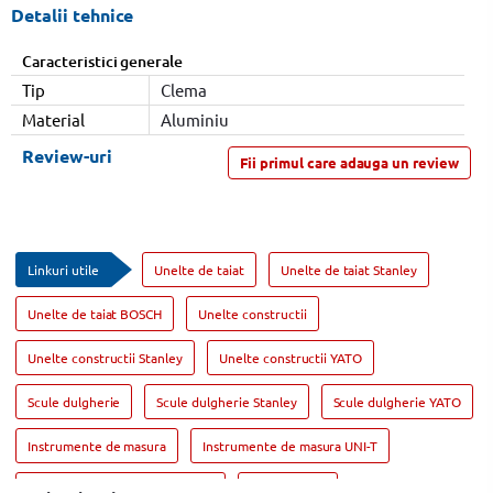
Detalii tehnice
Caracteristici generale
Tip
Clema
Material
Aluminiu
Review-uri
Fii primul care adauga un review
Linkuri utile
Unelte de taiat
Unelte de taiat Stanley
Unelte de taiat BOSCH
Unelte constructii
Unelte constructii Stanley
Unelte constructii YATO
Scule dulgherie
Scule dulgherie Stanley
Scule dulgherie YATO
Instrumente de masura
Instrumente de masura UNI-T
Instrumente de masura Stanley
Geanta scule