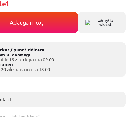
lei
Adaugă la
Adaugă în coș
wishlist
ocker / punct ridicare
om-ul evomag:
at in 19 zile dupa ora 09:00
curier:
 20 zile pana in ora 18:00
ndard
ară
Intrebare tehnică?