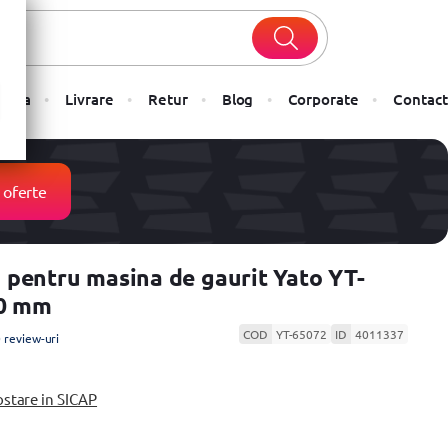
Plata
Livrare
Retur
Blog
Corporate
Contact
 oferte
pentru masina de gaurit Yato YT-
00 mm
COD
YT-65072
ID
4011337
 review-uri
ostare in SICAP