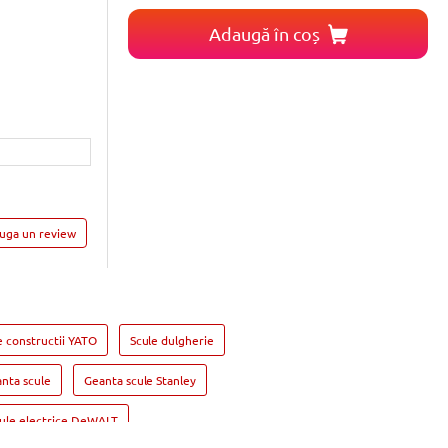
Adaugă în coș
auga un review
e constructii YATO
Scule dulgherie
nta scule
Geanta scule Stanley
ule electrice DeWALT