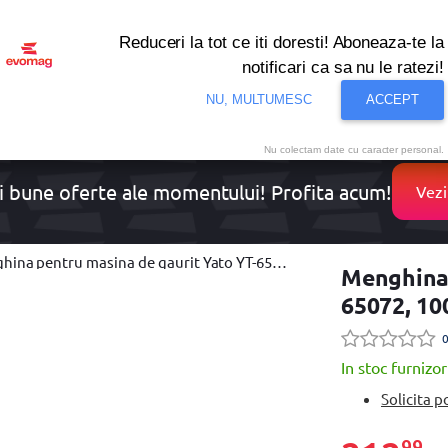
Reduceri la tot ce iti doresti! Aboneaza-te la
notificari ca sa nu le ratezi!
onditionat
Noutati
Oferte
Resigilate
Solutii de 
NU, MULTUMESC
ACCEPT
Nu colectam date cu caracter personal.
i bune oferte ale momentului! Profita acum!
Vezi
na pentru masina de gaurit Yato YT-65072, 100 mm
Menghina 
65072, 1
0
In stoc furnizor
Solicita p
99