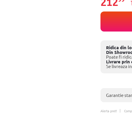
212
Ridica din l
Din Showro
Poate fi ridic
Livrare prin 
Se livreaza in
Garantie sta
Alerta pret!
Comp