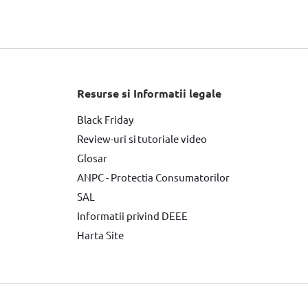
rit si insurubat BOSCH
Fierastrau circular DeWALT
Slefuitor electric YATO
Masini de frezat
Suflanta aer cald YATO
Resurse si Informatii legale
tor Makita
Accesorii scule electrice
Black Friday
Review-uri si tutoriale video
e de Vopsit si Trafaleti YATO
Glosar
Surubelnita electrica
ANPC - Protectia Consumatorilor
SAL
Informatii privind DEEE
Harta Site