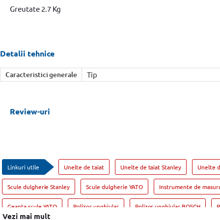
Greutate 2.7 Kg
Detalii tehnice
Caracteristici generale
Tip
Review-uri
Linkuri utile
Unelte de taiat
Unelte de taiat Stanley
Unelte 
Scule dulgherie Stanley
Scule dulgherie YATO
Instrumente de masur
Geanta scule YATO
Polizor unghiular
Polizor unghiular BOSCH
P
Vezi mai mult