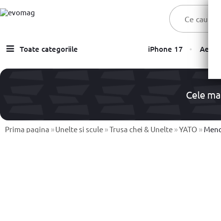
Toate categoriile
iPhone 17
Aer C
Laptopuri
Telefoane, Tablete & Accesorii
Cele ma
TV & Multimedia
Componente PC & Gaming
Prima pagina
»
Unelte si scule
»
Trusa chei & Unelte
»
YATO
»
Menghi
Calculatoare - Sisteme PC
Monitoare
Electrocasnice
Imprimante