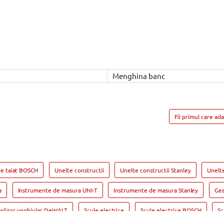
Menghina banc
Fii primul care ad
de taiat BOSCH
Unelte constructii
Unelte constructii Stanley
Unelt
a
Instrumente de masura UNI-T
Instrumente de masura Stanley
Gea
olizor unghiular DeWALT
Scule electrice
Scule electrice BOSCH
Sc