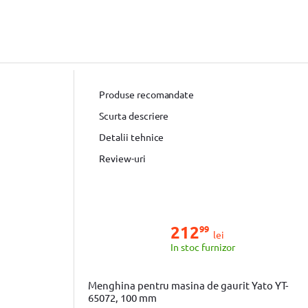
Produse recomandate
Scurta descriere
Detalii tehnice
Review-uri
212
99
lei
In stoc furnizor
Menghina pentru masina de gaurit Yato YT-
65072, 100 mm