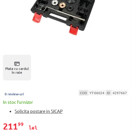
Plata cu cardul
în rate
COD
YT-06024
ID
4297667
0 review-uri
In stoc furnizor
Solicita postare in SICAP
211
99
lei