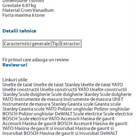
Dimensiune 150 mm
Greutate 0.87 kg
Material Crom Vanadium
Forta maxima 6 tone
Detalii tehnice
Caracteristici generale
Tip
Extractor
Fii primul care adauga un review
Review-uri
Linkuri utile
Unelte de taiat
Unelte de taiat Stanley
Unelte de taiat YATO
Unelte constructii
Unelte constructii YATO
Unelte constructii
Stanley
Scule dulgherie
Scule dulgherie Stanley
Scule dulgherie
YATO
Instrumente de masura
Instrumente de masura UNI-T
Instrumente de masura Stanley
Geanta scule
Geanta scule
Stanley
Geanta scule YATO
Polizor unghiular
Polizor unghiular
BOSCH
Polizor unghiular DeWALT
Scule electrice
Scule electrice
BOSCH
Scule electrice YATO
Accesorii Masina de gaurit
Accesorii Masina de gaurit BOSCH
Accesorii Masina de gaurit
YATO
Masina de gaurit si insurubat
Masina de gaurit si
insurubat BOSCH
Masina de gaurit si insurubat DeWALT