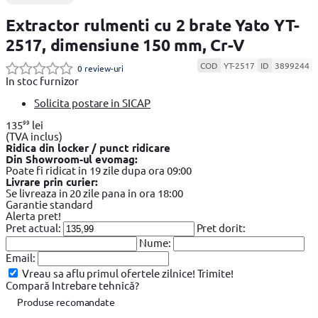
Extractor rulmenti cu 2 brate Yato YT-
2517, dimensiune 150 mm, Cr-V
COD
YT-2517
ID
3899244
0 review-uri
In stoc furnizor
Solicita postare in SICAP
99
135
lei
(TVA inclus)
Ridica din locker / punct ridicare
Din Showroom-ul evomag:
Poate fi ridicat in 19 zile dupa ora 09:00
Livrare prin curier:
Se livreaza in 20 zile pana in ora 18:00
Garantie standard
Alerta pret!
Pret actual:
Pret dorit:
Nume:
Email:
Vreau sa aflu primul ofertele zilnice!
Trimite!
Compară
Intrebare tehnică?
Produse recomandate