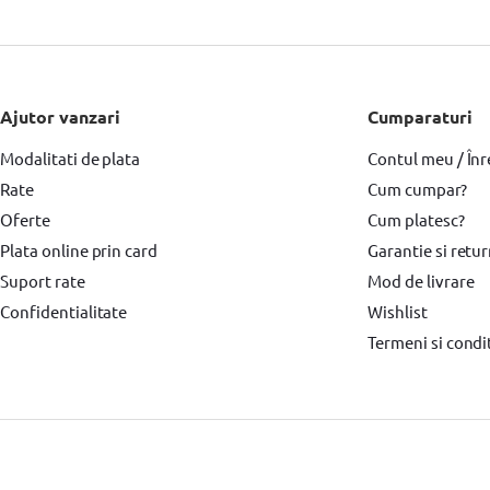
Masina de gaurit si insurubat DeWALT
Fierastrau pendular
Fierastra
Fierastrau circular BOSCH
Fierastrau sabie
Fierastrau sabie DeWALT
Masini de frezat BOSCH
Masini de frezat DeWALT
Rindea electrica
Ajutor vanzari
Cumparaturi
Modalitati de plata
Suflanta aer cald BOSCH
Placi compactoare & Ciocan demolator
Contul meu / Înr
Plac
Rate
Cum cumpar?
Accesorii scule electrice BOSCH
Accesorii scule electrice DeWALT
Pi
Oferte
Cum platesc?
Echipamente de protectie
Echipamente de protectie Makita
Echipa
Plata online prin card
Garantie si retu
Suport rate
Mod de livrare
Surubelnita electrica BOSCH
Surubelnita electrica Heinner
Confidentialitate
Wishlist
Termeni si condit