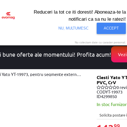
Reduceri la tot ce iti doresti! Aboneaza-te la
notificari ca sa nu le ratezi!
NU, MULTUMESC
ACCEPT
onditionat
Noutati
Oferte
Resigilate
Solutii de 
Nu colectam date cu caracter personal.
i bune oferte ale momentului! Profita acum!
Vezi
ato YT-19973, pentru segmente externe, 300mm, 85-200mm, PVC, CrV
Clesti Yato Y
PVC, CrV
0 rev
COD
YT-19973
ID
4299850
In stoc furnizor
Solicita postare
99