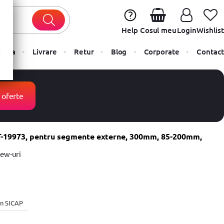
Help
Cosul meu
Login
Wishlist
Plata
Livrare
Retur
Blog
Corporate
Contact
 oferte
T-19973, pentru segmente externe, 300mm, 85-200mm,
iew-uri
 in SICAP