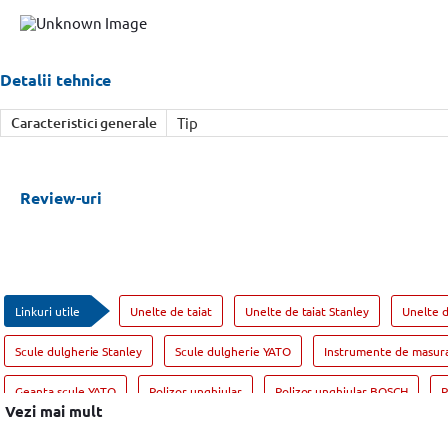
Detalii tehnice
Caracteristici generale
Tip
Review-uri
Linkuri utile
Unelte de taiat
Unelte de taiat Stanley
Unelte 
Scule dulgherie Stanley
Scule dulgherie YATO
Instrumente de masur
Geanta scule YATO
Polizor unghiular
Polizor unghiular BOSCH
P
Vezi mai mult
Accesorii Masina de gaurit
Accesorii Masina de gaurit DeWALT
Acces