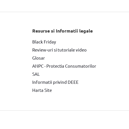
Fierastrau circular DeWALT
Slefuitor electric YATO
Masini de frezat
Suflanta aer cald YATO
Resurse si Informatii legale
tor Makita
Accesorii scule electrice
Black Friday
Review-uri si tutoriale video
e de Vopsit si Trafaleti YATO
Glosar
Surubelnita electrica
ANPC - Protectia Consumatorilor
SAL
Informatii privind DEEE
Harta Site