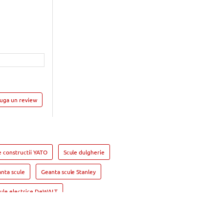
auga un review
e constructii YATO
Scule dulgherie
nta scule
Geanta scule Stanley
ule electrice DeWALT
rit si insurubat BOSCH