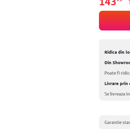
143
Ridica din l
Din Showro
Poate fi ridic
Livrare prin 
Se livreaza in
Garantie sta