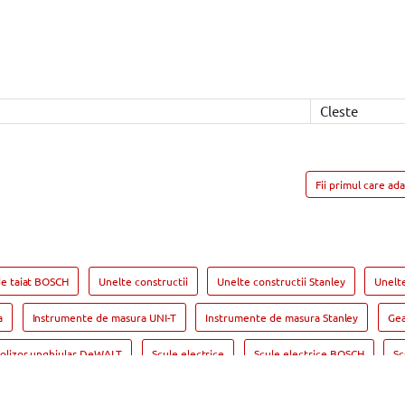
Cleste
Fii primul care ad
de taiat BOSCH
Unelte constructii
Unelte constructii Stanley
Unelt
a
Instrumente de masura UNI-T
Instrumente de masura Stanley
Gea
olizor unghiular DeWALT
Scule electrice
Scule electrice BOSCH
Sc
orii Masina de gaurit BOSCH
Masina de gaurit si insurubat
Masina de gau