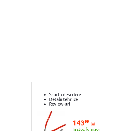
Scurta descriere
Detalii tehnice
Review-uri
143
99
lei
In stoc furnizor