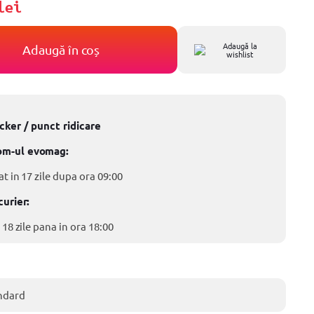
lei
Adaugă la
Adaugă în coș
wishlist
ocker / punct ridicare
om-ul evomag:
at in 17 zile dupa ora 09:00
curier:
 18 zile pana in ora 18:00
ndard