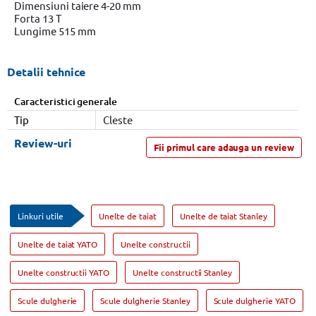
Dimensiuni taiere 4-20 mm
Forta 13 T
Lungime 515 mm
Detalii tehnice
Caracteristici generale
Tip
Cleste
Review-uri
Fii primul care adauga un review
Linkuri utile
Unelte de taiat
Unelte de taiat Stanley
Unelte de taiat YATO
Unelte constructii
Unelte constructii YATO
Unelte constructii Stanley
Scule dulgherie
Scule dulgherie Stanley
Scule dulgherie YATO