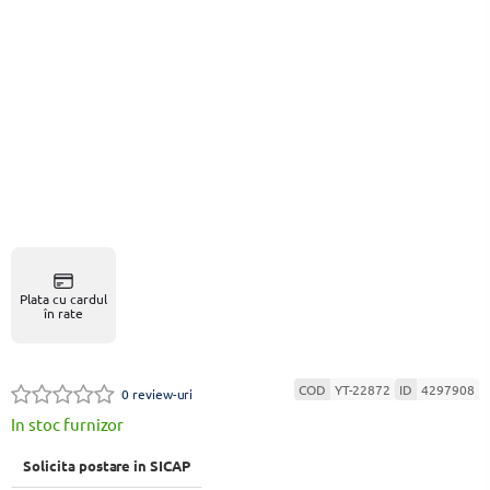
Plata cu cardul
în rate
COD
YT-22872
ID
4297908
0 review-uri
In stoc furnizor
Solicita postare in SICAP