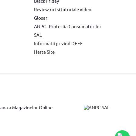
e electrice
Accesorii scule electrice BOSCH
Black Friday
Review-uri si tutoriale video
ente de protectie
Glosar
elnita electrica BOSCH
ANPC - Protectia Consumatorilor
SAL
Informatii privind DEEE
Harta Site