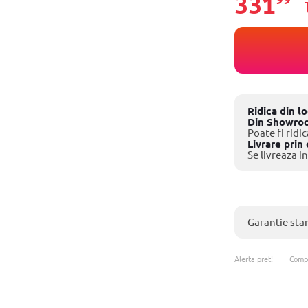
331
Ridica din l
Din Showro
Poate fi ridic
Livrare prin 
Se livreaza in
Garantie sta
Alerta pret!
Comp