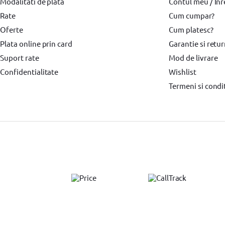
Modalitati de plata
Placi compactoare & Ciocan demolator
Placi compactoare & Ciocan demol
Contul meu / Înr
Rate
Cum cumpar?
Accesorii scule electrice YATO
Pistoale de Vopsit si Trafaleti
Pistoale
Oferte
Cum platesc?
Echipamente de protectie YATO
Echipamente de protectie Makita
Br
Plata online prin card
Garantie si retu
Suport rate
Mod de livrare
Surubelnita electrica Heinner
Confidentialitate
Wishlist
Termeni si condit