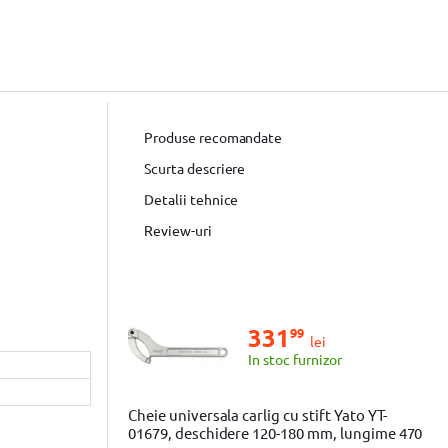
Produse recomandate
Scurta descriere
Detalii tehnice
Review-uri
331
99
lei
In stoc furnizor
Cheie universala carlig cu stift Yato YT-
01679, deschidere 120-180 mm, lungime 470