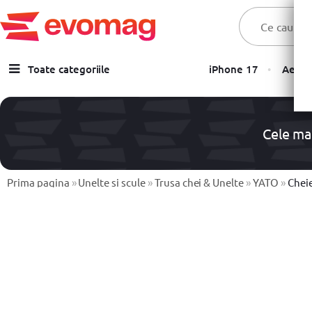
Toate categoriile
iPhone 17
Aer C
Laptopuri
Telefoane, Tablete & Accesorii
Cele ma
TV & Multimedia
Componente PC & Gaming
Prima pagina
»
Unelte si scule
»
Trusa chei & Unelte
»
YATO
»
Cheie uni
Calculatoare - Sisteme PC
Monitoare
Electrocasnice
Imprimante