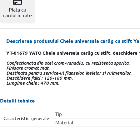
Resigilate
Plata cu
cardul în rate
Descrierea produsului Cheie universala carlig cu stift
YT-01679 YATO Cheie universala carlig cu stift, deschider
Confectionata din otel crom-vanadiu, cu rezistenta sporita.
Finisare cromat mat.
Destinata pentru service-ul flanselor, inelelor si rulmentilor.
Deschidere falci : 120-180 mm.
Lungime cheie : 470 mm.
Detalii tehnice
Tip
Caracteristici generale
Material