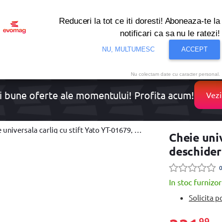
Reduceri la tot ce iti doresti! Aboneaza-te la
notificari ca sa nu le ratezi!
onditionat
Noutati
Oferte
Resigilate
Solutii de 
NU, MULTUMESC
ACCEPT
Nu colectam date cu caracter personal.
i bune oferte ale momentului! Profita acum!
Vezi
versala carlig cu stift Yato YT-01679, deschidere 120-180 mm, lungime 470 mm
Cheie univ
deschide
0
In stoc furnizor
Solicita p
99