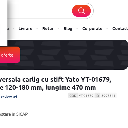
Plata
Livrare
Retur
Blog
Corporate
Contact
 oferte
ersala carlig cu stift Yato YT-01679,
re 120-180 mm, lungime 470 mm
COD
YT-01679
ID
3997541
 review-uri
ostare in SICAP