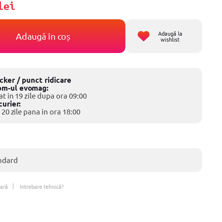
lei
Adaugă la
Adaugă în coș
wishlist
ocker / punct ridicare
om-ul evomag:
at in 19 zile dupa ora 09:00
curier:
 20 zile pana in ora 18:00
ndard
ară
Intrebare tehnică?