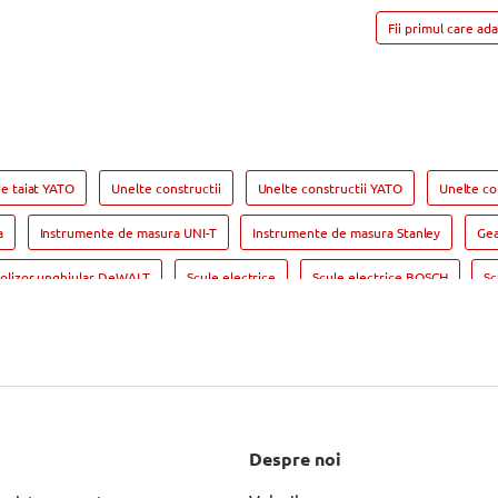
Fii primul care ad
e taiat YATO
Unelte constructii
Unelte constructii YATO
Unelte co
a
Instrumente de masura UNI-T
Instrumente de masura Stanley
Gea
olizor unghiular DeWALT
Scule electrice
Scule electrice BOSCH
Sc
asina de gaurit si insurubat
Masina de gaurit si insurubat BOSCH
Masina 
Makita
Fierastrau circular
Fierastrau circular BOSCH
Fierastrau cir
Slefuitor electric BOSCH
Slefuitor electric YATO
Masini de frezat
Rindea electrica Makita
Suflanta aer cald
Suflanta aer cald YATO
S
Despre noi