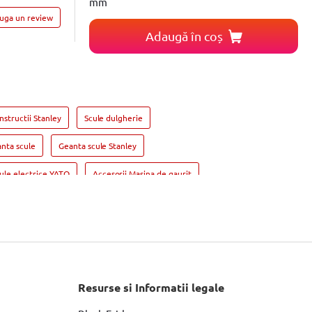
mm
auga un review
Adaugă în coș
nstructii Stanley
Scule dulgherie
nta scule
Geanta scule Stanley
ule electrice YATO
Accesorii Masina de gaurit
de gaurit si insurubat DeWALT
cular DeWALT
Fierastrau sabie
Masini de frezat BOSCH
uflanta aer cald BOSCH
Resurse si Informatii legale