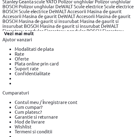
Stanley
Geanta scule YATO
Polizor unghiular
Polizor unghiular
BOSCH
Polizor unghiular DeWALT
Scule electrice
Scule electrice
BOSCH
Scule electrice DeWALT
Accesorii Masina de gaurit
Accesorii Masina de gaurit DeWALT
Accesorii Masina de gaurit
BOSCH
Masina de gaurit si insurubat
Masina de gaurit si
insurubat BOSCH
Masina de gaurit si insurubat DeWALT
Fierastrau pendular
Fierastrau pendular BOSCH
Fierastrau
Vezi mai mult
pendular DeWALT
Fierastrau circular
Fierastrau circular
Ajutor vanzari
DeWALT
Fierastrau circular BOSCH
Fierastrau sabie
Fierastrau
sabie DeWALT
Fierastrau sabie BOSCH
Slefuitor electric
Modalitati de plata
Slefuitor electric BOSCH
Slefuitor electric YATO
Masini de frezat
Rate
Masini de frezat BOSCH
Masini de frezat DeWALT
Rindea
Oferte
electrica
Rindea electrica BOSCH
Rindea electrica Makita
Plata online prin card
Suflanta aer cald
Suflanta aer cald YATO
Suflanta aer cald
Suport rate
BOSCH
Placi compactoare & Ciocan demolator
Placi
Confidentialitate
compactoare & Ciocan demolator BOSCH
Placi compactoare &
Ciocan demolator Makita
Accesorii scule electrice
Accesorii
scule electrice BOSCH
Accesorii scule electrice DeWALT
Pistoale
de Vopsit si Trafaleti
Pistoale de Vopsit si Trafaleti BOSCH
Cumparaturi
Pistoale de Vopsit si Trafaleti YATO
Echipamente de protectie
Echipamente de protectie Makita
Echipamente de protectie
Contul meu / Înregistrare cont
YATO
Bricolaj
Bricolaj OEM
Bricolaj Cynel
Surubelnita electrica
Cum cumpar?
Surubelnita electrica BOSCH
Surubelnita electrica Heinner
Cum platesc?
Garantie si returnare
Mod de livrare
Wishlist
Termeni si conditii