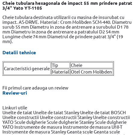
Cheie tubulara hexagonala de impact 55 mm prindere patrat
3/4" Yato YT-1105
Cheie tubulara destinata utilizarii cu masina de insurubat cu
impact. AS-DRIVE. Material : Crom Molibden SCM-440. Diametru
surub 55 mm Diametru in zona de antrenare a surubului D1 78
mm Diametru in zona de antrenare a patratului D2 54 mm
Lungime cheie 74 mm Diametrul de prindere patrat 3/4" (19
mm).
Detalii tehnice
Tip
Cheie
Caracteristici generale
Material
Otel Crom Molibden
Fii primul care adauga un review
Review-uri
Linkuri utile
Unelte de taiat
Unelte de taiat Stanley
Unelte de taiat BOSCH
Unelte constructii
Unelte constructii Stanley
Unelte constructii
YATO
Scule dulgherie
Scule dulgherie Stanley
Scule dulgherie
YATO
Instrumente de masura
Instrumente de masura UNI-T
Instrumente de masura Stanley
Geanta scule
Geanta scule