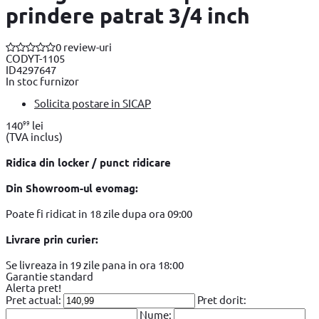
prindere patrat 3/4 inch
0 review-uri
COD
YT-1105
ID
4297647
In stoc furnizor
Solicita postare in SICAP
99
140
lei
(TVA inclus)
Ridica din locker / punct ridicare
Din Showroom-ul evomag:
Poate fi ridicat in 18 zile dupa ora 09:00
Livrare prin curier:
Se livreaza in 19 zile pana in ora 18:00
Garantie standard
Alerta pret!
Pret actual:
Pret dorit:
Nume: