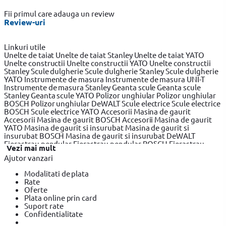
Fii primul care adauga un review
Review-uri
Linkuri utile
Unelte de taiat
Unelte de taiat Stanley
Unelte de taiat YATO
Unelte constructii
Unelte constructii YATO
Unelte constructii
Stanley
Scule dulgherie
Scule dulgherie Stanley
Scule dulgherie
YATO
Instrumente de masura
Instrumente de masura UNI-T
Instrumente de masura Stanley
Geanta scule
Geanta scule
Stanley
Geanta scule YATO
Polizor unghiular
Polizor unghiular
BOSCH
Polizor unghiular DeWALT
Scule electrice
Scule electrice
BOSCH
Scule electrice YATO
Accesorii Masina de gaurit
Accesorii Masina de gaurit BOSCH
Accesorii Masina de gaurit
YATO
Masina de gaurit si insurubat
Masina de gaurit si
insurubat BOSCH
Masina de gaurit si insurubat DeWALT
Fierastrau pendular
Fierastrau pendular BOSCH
Fierastrau
Vezi mai mult
pendular Makita
Fierastrau circular
Fierastrau circular BOSCH
Ajutor vanzari
Fierastrau circular DeWALT
Fierastrau sabie
Fierastrau sabie
DeWALT
Fierastrau sabie BOSCH
Slefuitor electric
Slefuitor
Modalitati de plata
electric BOSCH
Slefuitor electric YATO
Masini de frezat
Masini
Rate
de frezat BOSCH
Masini de frezat YATO
Rindea electrica
Rindea
Oferte
electrica BOSCH
Rindea electrica Makita
Suflanta aer cald
Plata online prin card
Suflanta aer cald YATO
Suflanta aer cald BOSCH
Placi
Suport rate
compactoare & Ciocan demolator
Placi compactoare & Ciocan
Confidentialitate
demolator BOSCH
Placi compactoare & Ciocan demolator
Makita
Accesorii scule electrice
Accesorii scule electrice BOSCH