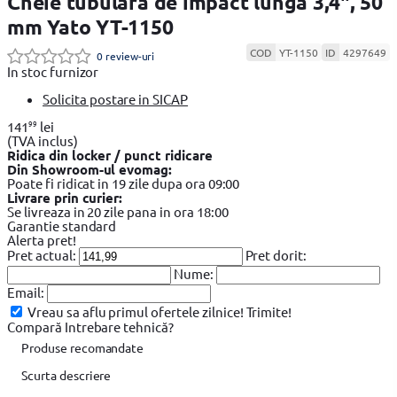
Cheie tubulara de impact lunga 3,4", 50
mm Yato YT-1150
COD
YT-1150
ID
4297649
0 review-uri
In stoc furnizor
Solicita postare in SICAP
99
141
lei
(TVA inclus)
Ridica din locker / punct ridicare
Din Showroom-ul evomag:
Poate fi ridicat in 19 zile dupa ora 09:00
Livrare prin curier:
Se livreaza in 20 zile pana in ora 18:00
Garantie standard
Alerta pret!
Pret actual:
Pret dorit:
Nume:
Email:
Vreau sa aflu primul ofertele zilnice!
Trimite!
Compară
Intrebare tehnică?
Produse recomandate
Scurta descriere