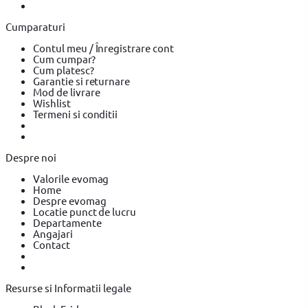
Accesorii scule electrice YATO
Pistoale de Vopsit si Trafaleti
Pistoale de Vopsit si Trafaleti BOSCH
Pistoale de Vopsit si
Cumparaturi
Trafaleti YATO
Echipamente de protectie
Echipamente de
protectie YATO
Echipamente de protectie Makita
Bricolaj
Contul meu / Înregistrare cont
Bricolaj OEM
Bricolaj Cynel
Surubelnita electrica
Surubelnita
Cum cumpar?
electrica BOSCH
Surubelnita electrica Heinner
Cum platesc?
Garantie si returnare
Mod de livrare
Wishlist
Termeni si conditii
Despre noi
Valorile evomag
Home
Despre evomag
Locatie punct de lucru
Departamente
Angajari
Contact
Resurse si Informatii legale