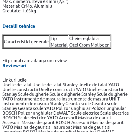
Max. diametrul tevii 63 mm (2,5 ")
Material: CrMo, Aluminiu
Greutate: 1.65 kg
Detalii tehnice
Tip
Cheie reglabila
Caracteristici generale
Material
Otel Crom Molibden
Fii primul care adauga un review
Review-uri
Linkuri utile
Unelte de taiat
Unelte de taiat Stanley
Unelte de taiat YATO
Unelte constructii
Unelte constructii YATO
Unelte constructii
Stanley
Scule dulgherie
Scule dulgherie Stanley
Scule dulgherie
YATO
Instrumente de masura
Instrumente de masura UNI-T
Instrumente de masura Stanley
Geanta scule
Geanta scule
Stanley
Geanta scule YATO
Polizor unghiular
Polizor unghiular
BOSCH
Polizor unghiular DeWALT
Scule electrice
Scule electrice
BOSCH
Scule electrice YATO
Accesorii Masina de gaurit
Accesorii Masina de gaurit BOSCH
Accesorii Masina de gaurit
YATO
Masina de gaurit si insurubat
Masina de gaurit si
insurubat BOSCH
Masina de gaurit si insurubat DeWALT