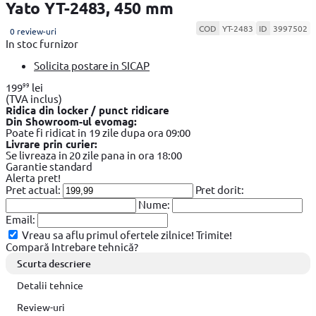
Yato YT-2483, 450 mm
COD
YT-2483
ID
3997502
0 review-uri
In stoc furnizor
Solicita postare in SICAP
99
199
lei
(TVA inclus)
Ridica din locker / punct ridicare
Din Showroom-ul evomag:
Poate fi ridicat in 19 zile dupa ora 09:00
Livrare prin curier:
Se livreaza in 20 zile pana in ora 18:00
Garantie standard
Alerta pret!
Pret actual:
Pret dorit:
Nume:
Email:
Vreau sa aflu primul ofertele zilnice!
Trimite!
Compară
Intrebare tehnică?
Scurta descriere
Detalii tehnice
Review-uri