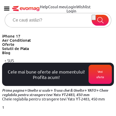
Help
Cosul meu
Login
Wishlist
Login
iPhone 17
Aer Conditionat
Oferte
Solutii de Plata
Blog
↑
SUS
Cele mai bune oferte ale momentului!
Vezi
Profita acum!
oferte
»
»
»
»
Prima pagina
Unelte si scule
Trusa chei & Unelte
YATO
Cheie
reglabila pentru strangere tevi Yato YT-2483, 450 mm
Cheie reglabila pentru strangere tevi Yato YT-2483, 450 mm
1