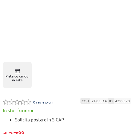
Plata cu cardul
în rate
COD
YT-03314
ID
4299578
0 review-uri
In stoc furnizor
Solicita postare in SICAP
99