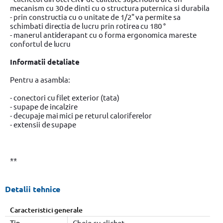
mecanism cu 30 de dinti cu o structura puternica si durabila
- prin constructia cu o unitate de 1/2" va permite sa
schimbati directia de lucru prin rotirea cu 180 °
- manerul antiderapant cu o forma ergonomica mareste
confortul de lucru
Informatii detaliate
Pentru a asambla:
- conectori cu filet exterior (tata)
- supape de incalzire
- decupaje mai mici pe returul caloriferelor
- extensii de supape
**
Detalii tehnice
Caracteristici generale
Tip
Cheie cu clichet