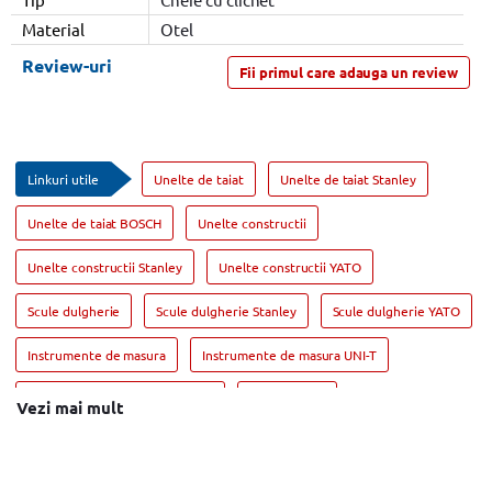
Material
Otel
Review-uri
Fii primul care adauga un review
Linkuri utile
Unelte de taiat
Unelte de taiat Stanley
Unelte de taiat BOSCH
Unelte constructii
Unelte constructii Stanley
Unelte constructii YATO
Scule dulgherie
Scule dulgherie Stanley
Scule dulgherie YATO
Instrumente de masura
Instrumente de masura UNI-T
Instrumente de masura Stanley
Geanta scule
Vezi mai mult
Geanta scule Stanley
Geanta scule YATO
Polizor unghiular
Polizor unghiular BOSCH
Polizor unghiular DeWALT