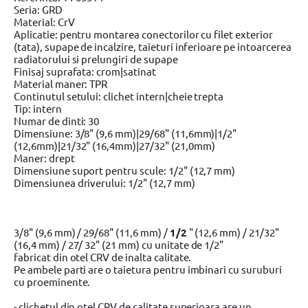
Seria: GRD
Material: CrV
Aplicatie: pentru montarea conectorilor cu filet exterior
(tata), supape de incalzire, taieturi inferioare pe intoarcerea
radiatorului si prelungiri de supape
Finisaj suprafata: crom|satinat
Material maner: TPR
Continutul setului: clichet intern|cheie trepta
Tip: intern
Numar de dinti: 30
Dimensiune: 3/8" (9,6 mm)|29/68" (11,6mm)|1/2"
(12,6mm)|21/32" (16,4mm)|27/32" (21,0mm)
Maner: drept
Dimensiune suport pentru scule: 1/2" (12,7 mm)
Dimensiunea driverului: 1/2" (12,7 mm)
3/8" (9,6 mm) / 29/68" (11,6 mm) /
1/2
" (12,6 mm) / 21/32"
(16,4 mm) / 27/ 32" (21 mm) cu unitate de 1/2"
fabricat din otel CRV de inalta calitate.
Pe ambele parti are o taietura pentru imbinari cu suruburi
cu proeminente.
- clichetul din otel CRV de calitate superioara are un