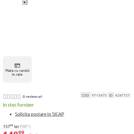
Plata cu cardul
în rate
COD
YT-13475
ID
4297727
0 review-uri
In stoc furnizor
Solicita postare in SICAP
99
157
lei
PRP
99