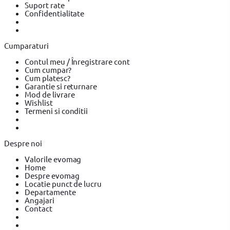
Suport rate
compactoare & Ciocan demolator
Placi compactoare & Ciocan
Confidentialitate
demolator BOSCH
Placi compactoare & Ciocan demolator
Makita
Accesorii scule electrice
Accesorii scule electrice BOSCH
Accesorii scule electrice YATO
Pistoale de Vopsit si Trafaleti
Pistoale de Vopsit si Trafaleti BOSCH
Pistoale de Vopsit si
Cumparaturi
Trafaleti YATO
Echipamente de protectie
Echipamente de
protectie YATO
Echipamente de protectie Makita
Bricolaj
Contul meu / Înregistrare cont
Bricolaj OEM
Bricolaj Cynel
Surubelnita electrica
Surubelnita
Cum cumpar?
electrica BOSCH
Surubelnita electrica Heinner
Cum platesc?
Garantie si returnare
Mod de livrare
Wishlist
Termeni si conditii
Despre noi
Valorile evomag
Home
Despre evomag
Locatie punct de lucru
Departamente
Angajari
Contact