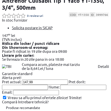
Antrenor Culisabil Tip T Yato YT-1350,
3/4", 500mm
COD
YT-1350
ID
3999766
0 review-uri
In stoc furnizor
Solicita postare in SICAP
99
147
lei
(TVA inclus)
Ridica din locker / punct ridicare
Din Showroom-ul evomag:
Poate fi ridicat in 19 zile dupa ora 09:00
Livrare prin curier:
Se livreaza in 20 zile pana in ora 18:00
Cumpara acum, plateste mai tarziu
Detalii
de la 8,64 Lei / luna
Garantie standard
Alerta pret!
Pret actual:
Pret dorit:
Nume:
Email:
Vreau sa aflu primul ofertele zilnice!
Trimite!
Compară
Intrebare tehnică?
Produse recomandate