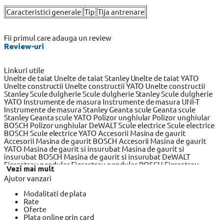
Caracteristici generale
Tip
Tija antrenare
Fii primul care adauga un review
Review-uri
Linkuri utile
Unelte de taiat
Unelte de taiat Stanley
Unelte de taiat YATO
Unelte constructii
Unelte constructii YATO
Unelte constructii
Stanley
Scule dulgherie
Scule dulgherie Stanley
Scule dulgherie
YATO
Instrumente de masura
Instrumente de masura UNI-T
Instrumente de masura Stanley
Geanta scule
Geanta scule
Stanley
Geanta scule YATO
Polizor unghiular
Polizor unghiular
BOSCH
Polizor unghiular DeWALT
Scule electrice
Scule electrice
BOSCH
Scule electrice YATO
Accesorii Masina de gaurit
Accesorii Masina de gaurit BOSCH
Accesorii Masina de gaurit
YATO
Masina de gaurit si insurubat
Masina de gaurit si
insurubat BOSCH
Masina de gaurit si insurubat DeWALT
Fierastrau pendular
Fierastrau pendular BOSCH
Fierastrau
Vezi mai mult
pendular Makita
Fierastrau circular
Fierastrau circular BOSCH
Ajutor vanzari
Fierastrau circular DeWALT
Fierastrau sabie
Fierastrau sabie
DeWALT
Fierastrau sabie BOSCH
Slefuitor electric
Slefuitor
Modalitati de plata
electric BOSCH
Slefuitor electric YATO
Masini de frezat
Masini
Rate
de frezat BOSCH
Masini de frezat YATO
Rindea electrica
Rindea
Oferte
electrica BOSCH
Rindea electrica Makita
Suflanta aer cald
Plata online prin card
Suflanta aer cald YATO
Suflanta aer cald BOSCH
Placi