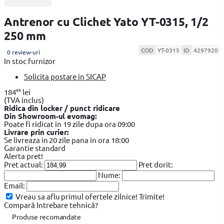
Antrenor cu Clichet Yato YT-0315, 1/2
250 mm
COD
YT-0315
ID
4297920
0 review-uri
In stoc furnizor
Solicita postare in SICAP
99
184
lei
(TVA inclus)
Ridica din locker / punct ridicare
Din Showroom-ul evomag:
Poate fi ridicat in 19 zile dupa ora 09:00
Livrare prin curier:
Se livreaza in 20 zile pana in ora 18:00
Garantie standard
Alerta pret!
Pret actual:
Pret dorit:
Nume:
Email:
Vreau sa aflu primul ofertele zilnice!
Trimite!
Compară
Intrebare tehnică?
Produse recomandate