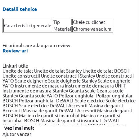
Detalii tehnice
Tip
Cheie cu clichet
Caracteristici generale
Material
Chrome vanadium
Fii primul care adauga un review
Review-uri
Linkuri utile
Unelte de taiat
Unelte de taiat Stanley
Unelte de taiat BOSCH
Unelte constructii
Unelte constructii Stanley
Unelte constructii
YATO
Scule dulgherie
Scule dulgherie Stanley
Scule dulgherie
YATO
Instrumente de masura
Instrumente de masura UNI-T
Instrumente de masura Stanley
Geanta scule
Geanta scule
Stanley
Geanta scule YATO
Polizor unghiular
Polizor unghiular
BOSCH
Polizor unghiular DeWALT
Scule electrice
Scule electrice
BOSCH
Scule electrice DeWALT
Accesorii Masina de gaurit
Accesorii Masina de gaurit DeWALT
Accesorii Masina de gaurit
BOSCH
Masina de gaurit si insurubat
Masina de gaurit si
insurubat BOSCH
Masina de gaurit si insurubat DeWALT
Fierastrau pendular
Fierastrau pendular BOSCH
Fierastrau
Vezi mai mult
pendular DeWALT
Fierastrau circular
Fierastrau circular
Ajutor vanzari
DeWALT
Fierastrau circular BOSCH
Fierastrau sabie
Fierastrau