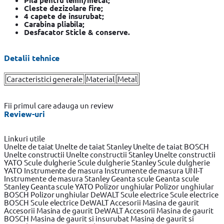
Pila pentru lemn/metal;
Cleste dezizolare fire;
4 capete de insurubat;
Carabina pliabila;
Desfacator Sticle & conserve.
Detalii tehnice
Caracteristici generale
Material
Metal
Fii primul care adauga un review
Review-uri
Linkuri utile
Unelte de taiat
Unelte de taiat Stanley
Unelte de taiat BOSCH
Unelte constructii
Unelte constructii Stanley
Unelte constructii
YATO
Scule dulgherie
Scule dulgherie Stanley
Scule dulgherie
YATO
Instrumente de masura
Instrumente de masura UNI-T
Instrumente de masura Stanley
Geanta scule
Geanta scule
Stanley
Geanta scule YATO
Polizor unghiular
Polizor unghiular
BOSCH
Polizor unghiular DeWALT
Scule electrice
Scule electrice
BOSCH
Scule electrice DeWALT
Accesorii Masina de gaurit
Accesorii Masina de gaurit DeWALT
Accesorii Masina de gaurit
BOSCH
Masina de gaurit si insurubat
Masina de gaurit si