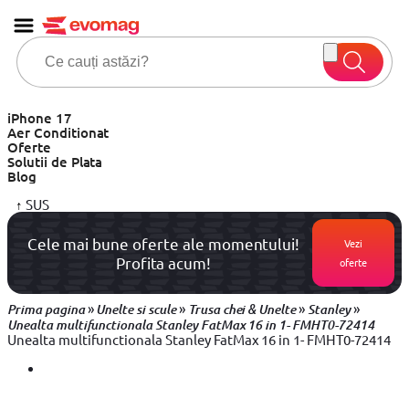
iPhone 17
Aer Conditionat
Oferte
Solutii de Plata
Blog
↑
SUS
Cele mai bune oferte ale momentului!
Vezi
Profita acum!
oferte
»
»
»
»
Prima pagina
Unelte si scule
Trusa chei & Unelte
Stanley
Unealta multifunctionala Stanley FatMax 16 in 1- FMHT0-72414
Unealta multifunctionala Stanley FatMax 16 in 1- FMHT0-72414