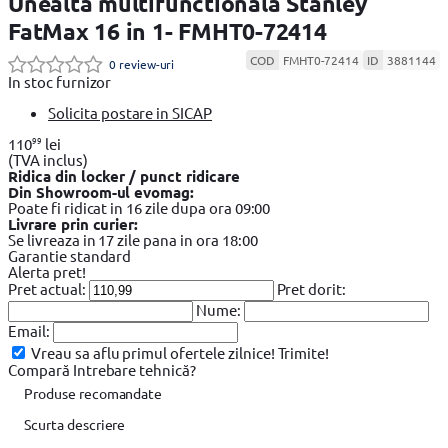
Unealta multifunctionala Stanley
FatMax 16 in 1- FMHT0-72414
COD
FMHT0-72414
ID
3881144
0 review-uri
In stoc furnizor
Solicita postare in SICAP
99
110
lei
(TVA inclus)
Ridica din locker / punct ridicare
Din Showroom-ul evomag:
Poate fi ridicat in 16 zile dupa ora 09:00
Livrare prin curier:
Se livreaza in 17 zile pana in ora 18:00
Garantie standard
Alerta pret!
Pret actual:
Pret dorit:
Nume:
Email:
Vreau sa aflu primul ofertele zilnice!
Trimite!
Compară
Intrebare tehnică?
Produse recomandate
Scurta descriere