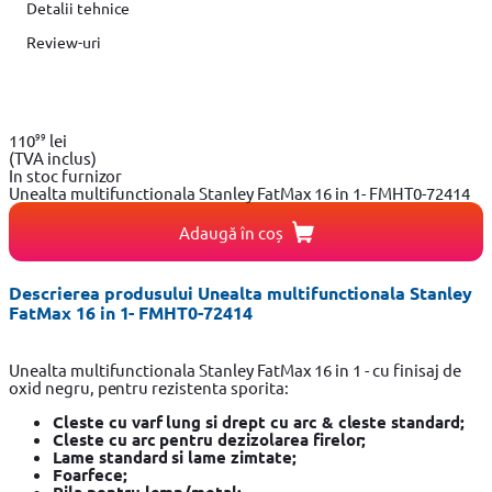
Detalii tehnice
Review-uri
99
110
lei
(TVA inclus)
In stoc furnizor
Unealta multifunctionala Stanley FatMax 16 in 1- FMHT0-72414
Adaugă în coș
Descrierea produsului Unealta multifunctionala Stanley
FatMax 16 in 1- FMHT0-72414
Unealta multifunctionala Stanley FatMax 16 in 1 - cu finisaj de
oxid negru, pentru rezistenta sporita:
Cleste cu varf lung si drept cu arc & cleste standard;
Cleste cu arc pentru dezizolarea firelor;
Lame standard si lame zimtate;
Foarfece;