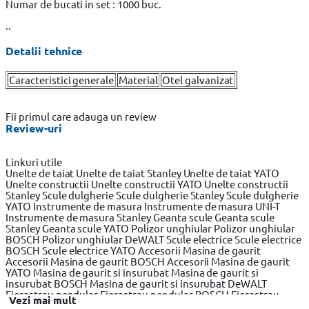
Numar de bucati in set : 1000 buc.
..
Detalii tehnice
Caracteristici generale
Material
Otel galvanizat
Fii primul care adauga un review
Review-uri
Linkuri utile
Unelte de taiat
Unelte de taiat Stanley
Unelte de taiat YATO
Unelte constructii
Unelte constructii YATO
Unelte constructii
Stanley
Scule dulgherie
Scule dulgherie Stanley
Scule dulgherie
YATO
Instrumente de masura
Instrumente de masura UNI-T
Instrumente de masura Stanley
Geanta scule
Geanta scule
Stanley
Geanta scule YATO
Polizor unghiular
Polizor unghiular
BOSCH
Polizor unghiular DeWALT
Scule electrice
Scule electrice
BOSCH
Scule electrice YATO
Accesorii Masina de gaurit
Accesorii Masina de gaurit BOSCH
Accesorii Masina de gaurit
YATO
Masina de gaurit si insurubat
Masina de gaurit si
insurubat BOSCH
Masina de gaurit si insurubat DeWALT
Fierastrau pendular
Fierastrau pendular BOSCH
Fierastrau
Vezi mai mult
pendular Makita
Fierastrau circular
Fierastrau circular BOSCH