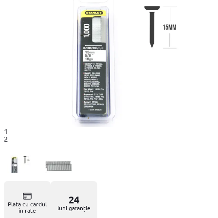
1
2
24
Plata cu cardul
luni garanție
în rate