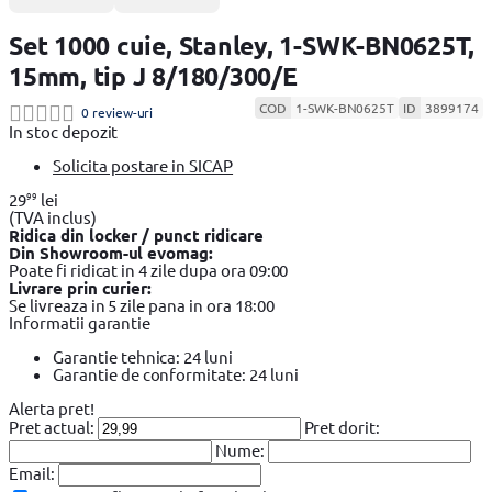
Set 1000 cuie, Stanley, 1-SWK-BN0625T,
15mm, tip J 8/180/300/E
COD
1-SWK-BN0625T
ID
3899174
0 review-uri
In stoc depozit
Solicita postare in SICAP
99
29
lei
(TVA inclus)
Ridica din locker / punct ridicare
Din Showroom-ul evomag:
Poate fi ridicat in 4 zile dupa ora 09:00
Livrare prin curier:
Se livreaza in 5 zile pana in ora 18:00
Informatii garantie
Garantie tehnica: 24 luni
Garantie de conformitate: 24 luni
Alerta pret!
Pret actual:
Pret dorit:
Nume:
Email: