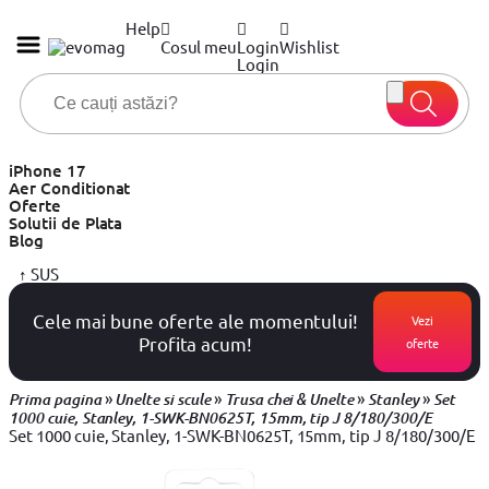
Help
Cosul meu
Login
Wishlist
Login
iPhone 17
Aer Conditionat
Oferte
Solutii de Plata
Blog
↑
SUS
Cele mai bune oferte ale momentului!
Vezi
Profita acum!
oferte
»
»
»
»
Prima pagina
Unelte si scule
Trusa chei & Unelte
Stanley
Set
1000 cuie, Stanley, 1-SWK-BN0625T, 15mm, tip J 8/180/300/E
Set 1000 cuie, Stanley, 1-SWK-BN0625T, 15mm, tip J 8/180/300/E