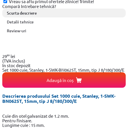
Vreau sa aflu primul ofertele zilnice!
Trimite!
Compară
Intrebare tehnică?
Scurta descriere
Detalii tehnice
Review-uri
99
29
lei
(TVA inclus)
In stoc depozit
Set 1000 cuie, Stanley, 1-SWK-BN0625T, 15mm, tip J 8/180/300/E
Adaugă în coș
Descrierea produsului Set 1000 cuie, Stanley, 1-SWK-
BN0625T, 15mm, tip J 8/180/300/E
Cuie din otel galvanizat de 1.2 mm.
Pentru finisare.
Lungime cuie : 15 mm.