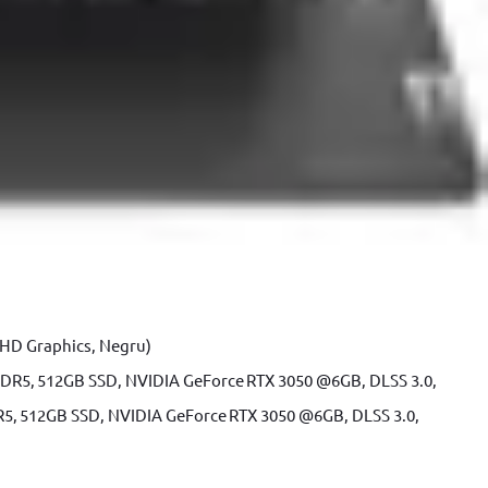
le dulgherie
Scule dulgherie Stanley
Scule dulgherie YATO
le YATO
Polizor unghiular
Polizor unghiular BOSCH
Polizor
t BOSCH
Accesorii Masina de gaurit YATO
Masina de gaurit si
SCH
Fierastrau pendular Makita
Fierastrau circular
Fierastrau
uitor electric BOSCH
Slefuitor electric YATO
Masini de frezat
lanta aer cald YATO
Suflanta aer cald BOSCH
Placi compactoare &
trice
Accesorii scule electrice BOSCH
Accesorii scule electrice
tie
Echipamente de protectie YATO
Echipamente de protectie
UHD Graphics, Negru)
R5, 512GB SSD, NVIDIA GeForce RTX 3050 @6GB, DLSS 3.0,