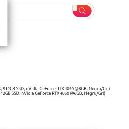
a la 50%
Vezi oferte
512GB SSD, nVidia GeForce RTX 4050 @6GB, Negru/Gri)