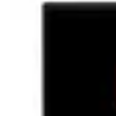
Plata cu
cardul în rate
Cheie tubulara Stanley 1-88-795, 1/2", 1
0 review-uri
Stoc epuizat
(Cand va fi pe stoc?)
99
38
lei
(TVA inclus)
Garantie standard
Alerta pret!
Pret actual:
Pret dorit:
Vreau sa aflu primul ofertele zilnice!
Trimite!
Compară
Intrebare tehnică?
Produse recomandate
Scurta descriere
Detalii tehnice
Review-uri