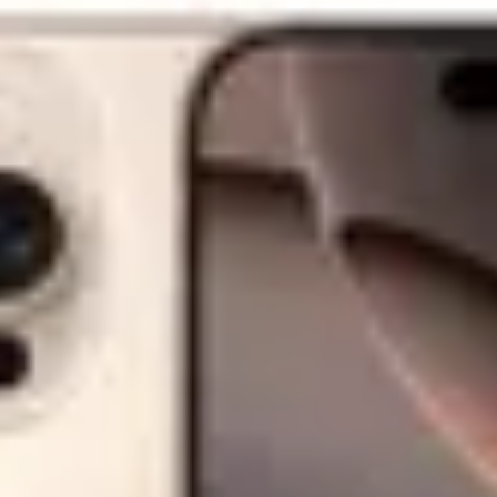
loc C, Drumul Intre Tarlale 160 - 174, Sector 3, Bucureşti.
Vezi har