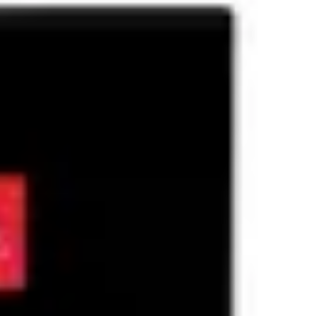
COD
1-88-795
ID
4180016