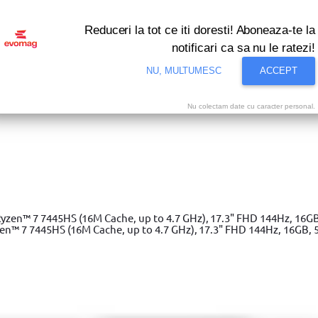
Reduceri la tot ce iti doresti! Aboneaza-te la
notificari ca sa nu le ratezi!
NU, MULTUMESC
ACCEPT
Nu colectam date cu caracter personal.
e stare de promotie nationala cu reduceri de pan
eie tubulara Stanley 1-88-795, 1/2", 12 puncte, 23 mm
 7 7445HS (16M Cache, up to 4.7 GHz), 17.3" FHD 144Hz, 16GB, 