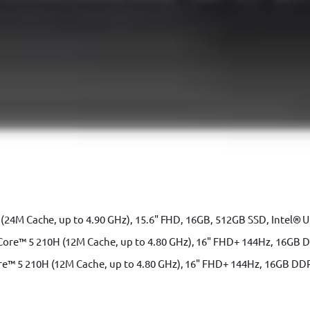
e constructii
Unelte constructii YATO
Unelte constructii Stanley
Scu
e de masura Stanley
Geanta scule
Geanta scule Stanley
Geanta scu
ectrice YATO
Accesorii Masina de gaurit
Accesorii Masina de gauri
 si insurubat DeWALT
Fierastrau pendular
Fierastrau pendular BO
astrau sabie DeWALT
Fierastrau sabie BOSCH
Slefuitor electric
Slef
indea electrica BOSCH
Rindea electrica Makita
Suflanta aer cald
Suf
Placi compactoare & Ciocan demolator Makita
Accesorii scule elec
ti BOSCH
Pistoale de Vopsit si Trafaleti YATO
Echipamente de protec
Surubelnita electrica BOSCH
Surubelnita electrica Heinner
(24M Cache, up to 4.90 GHz), 15.6" FHD, 16GB, 512GB SSD, Intel® 
e™ 5 210H (12M Cache, up to 4.80 GHz), 16" FHD+ 144Hz, 16GB DD