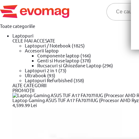
Toate categoriile
Laptopuri
CELE MAI ACCESATE
Laptopuri / Notebook (1825)
Accesorii laptop
Componente laptop (166)
Genti si Huse laptop (378)
Oferte Nino-Nino! Est
Rucsacuri si Ghiozdane Laptop (296)
Laptopuri 2 in 1 (73)
Ultrabook (93)
Prima pagina
Laptopuri Refurbished (358)
Unelte si scule
Trusa chei & Unelte
Stanley
Ch
»
»
»
»
ALTE CATEGORII
Cheie tubulara Stanley 1-88-795, 1/2", 12 puncte, 23 mm
PROMOŢII
Laptop Gaming ASUS TUF A17 FA707NUG (Procesor AMD Ryzen™
4,599.99 Lei