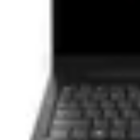
99
38
lei
(TVA inclus)
Stoc epuizat
(Cand va fi pe stoc?)
Cheie tubulara Stanley 1-88-795, 1/2", 12 puncte, 23 mm
Descrierea produsului Cheie tubulara Stanley 1-88-795, 1/
Caracteristici:
Rezistenta la forta de torsiune
Otel cromat imbogatit cu vanadiu
Mai rezistent si durabil la forta aplicat
Profil Maxi-Drive: forta de torsiune cu priza pe plan neted, nu p
Finisare cu crom matuit
Conform standardelor ISO 2725-1 si DIN 3124
Folosire manuala
Detalii tehnice
Tip
Cheie tubulara
Caracteristici generale
Material
Otel crom vanadiu
Greutate (kg)
0.098