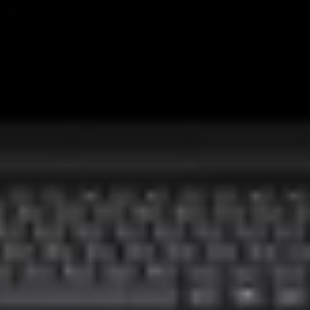
2", 12 puncte, 23 mm
rin colturi