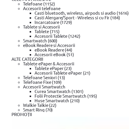
Garantie si returnare
Telefoane (1152)
Mod de livrare
Accesorii telefoane
Wishlist
Casti bluetooth, wireless, airpods si audio (1616)
Termeni si conditii
Casti Alergare/Sport - Wireless si cu Fir (184)
Incarcatoare (1729)
Tablete si Accesorii
Tablete (715)
Despre noi
Accesorii Tablete (1242)
Smartwatch (600)
Valorile evomag
eBook Readere si Accesorii
Home
eBook Readere (44)
Despre evomag
Accesorii eBook (51)
Locatie punct de lucru
ALTE CATEGORII
Departamente
Tablete ePaper & Accesorii
Angajari
Tablete ePaper (23)
Contact
Accesorii Tablete ePaper (21)
Telefoane Seniori (13)
Telefoane Fixe (109)
Accesorii Smartwatch
Resurse si Informatii legale
Curea Smartwatch (1301)
Black Friday
Folii Protectie Smartwatch (195)
Review-uri si tutoriale video
Huse Smartwatch (210)
Glosar
Walkie Talkie (22)
ANPC - Protectia Consumatorilor
Smart Ring (70)
PROMOŢII
SAL
Informatii privind DEEE
Harta Site