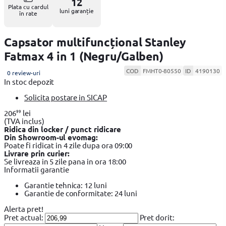
12
Plata cu cardul
luni garanție
în rate
Capsator multifuncțional Stanley
Fatmax 4 in 1 (Negru/Galben)
COD
FMHT0-80550
ID
4190130
0 review-uri
In stoc depozit
Solicita postare in SICAP
99
206
lei
(TVA inclus)
Ridica din locker / punct ridicare
Din Showroom-ul evomag:
Poate fi ridicat in 4 zile dupa ora 09:00
Livrare prin curier:
Se livreaza in 5 zile pana in ora 18:00
Informatii garantie
Garantie tehnica: 12 luni
Garantie de conformitate: 24 luni
Alerta pret!
Pret actual:
Pret dorit: