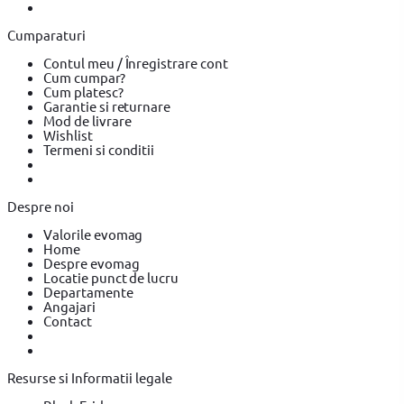
Accesorii scule electrice YATO
Pistoale de Vopsit si Trafaleti
Pistoale de Vopsit si Trafaleti BOSCH
Pistoale de Vopsit si
Cumparaturi
Trafaleti YATO
Echipamente de protectie
Echipamente de
protectie YATO
Echipamente de protectie Makita
Bricolaj
Contul meu / Înregistrare cont
Bricolaj OEM
Bricolaj Cynel
Surubelnita electrica
Surubelnita
Cum cumpar?
electrica BOSCH
Surubelnita electrica Heinner
Cum platesc?
Garantie si returnare
Mod de livrare
Wishlist
Termeni si conditii
Despre noi
Valorile evomag
Home
Despre evomag
Locatie punct de lucru
Departamente
Angajari
Contact
Resurse si Informatii legale