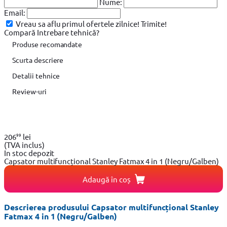
Nume:
Email:
Vreau sa aflu primul ofertele zilnice!
Trimite!
Compară
Intrebare tehnică?
Produse recomandate
Scurta descriere
Detalii tehnice
Review-uri
99
206
lei
(TVA inclus)
In stoc depozit
Capsator multifuncțional Stanley Fatmax 4 in 1 (Negru/Galben)
Adaugă în coș
Descrierea produsului Capsator multifuncțional Stanley
Fatmax 4 in 1 (Negru/Galben)