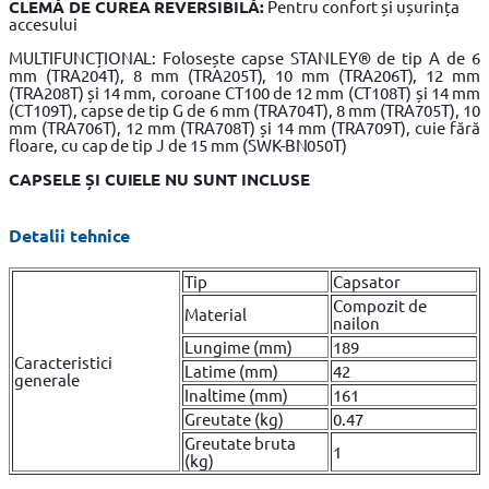
CLEMĂ DE CUREA REVERSIBILĂ:
Pentru confort și ușurința
accesului
MULTIFUNCȚIONAL: Folosește capse STANLEY® de tip A de 6
mm (TRA204T), 8 mm (TRA205T), 10 mm (TRA206T), 12 mm
(TRA208T) și 14 mm, coroane CT100 de 12 mm (CT108T) și 14 mm
(CT109T), capse de tip G de 6 mm (TRA704T), 8 mm (TRA705T), 10
mm (TRA706T), 12 mm (TRA708T) și 14 mm (TRA709T), cuie fără
floare, cu cap de tip J de 15 mm (SWK-BN050T)
CAPSELE ȘI CUIELE NU SUNT INCLUSE
Detalii tehnice
Tip
Capsator
Compozit de
Material
nailon
Lungime (mm)
189
Caracteristici
Latime (mm)
42
generale
Inaltime (mm)
161
Greutate (kg)
0.47
Greutate bruta
1
(kg)