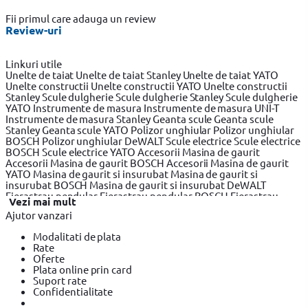
Fii primul care adauga un review
Review-uri
Linkuri utile
Unelte de taiat
Unelte de taiat Stanley
Unelte de taiat YATO
Unelte constructii
Unelte constructii YATO
Unelte constructii
Stanley
Scule dulgherie
Scule dulgherie Stanley
Scule dulgherie
YATO
Instrumente de masura
Instrumente de masura UNI-T
Instrumente de masura Stanley
Geanta scule
Geanta scule
Stanley
Geanta scule YATO
Polizor unghiular
Polizor unghiular
BOSCH
Polizor unghiular DeWALT
Scule electrice
Scule electrice
BOSCH
Scule electrice YATO
Accesorii Masina de gaurit
Accesorii Masina de gaurit BOSCH
Accesorii Masina de gaurit
YATO
Masina de gaurit si insurubat
Masina de gaurit si
insurubat BOSCH
Masina de gaurit si insurubat DeWALT
Fierastrau pendular
Fierastrau pendular BOSCH
Fierastrau
Vezi mai mult
pendular Makita
Fierastrau circular
Fierastrau circular BOSCH
Ajutor vanzari
Fierastrau circular DeWALT
Fierastrau sabie
Fierastrau sabie
DeWALT
Fierastrau sabie BOSCH
Slefuitor electric
Slefuitor
Modalitati de plata
electric BOSCH
Slefuitor electric YATO
Masini de frezat
Masini
Rate
de frezat BOSCH
Masini de frezat YATO
Rindea electrica
Rindea
Oferte
electrica BOSCH
Rindea electrica Makita
Suflanta aer cald
Plata online prin card
Suflanta aer cald YATO
Suflanta aer cald BOSCH
Placi
Suport rate
compactoare & Ciocan demolator
Placi compactoare & Ciocan
Confidentialitate
demolator BOSCH
Placi compactoare & Ciocan demolator
Makita
Accesorii scule electrice
Accesorii scule electrice BOSCH