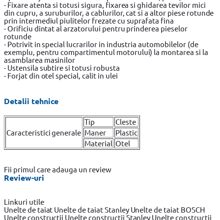
- Fixare atenta si totusi sigura, fixarea si ghidarea tevilor mici
din cupru, a suruburilor, a cablurilor, cat si a altor piese rotunde
prin intermediul piulitelor frezate cu suprafata fina
- Orificiu dintat al arzatorului pentru prinderea pieselor
rotunde
- Potrivit in special lucrarilor in industria automobilelor (de
exemplu, pentru compartimentul motorului) la montarea si la
asamblarea masinilor
- Ustensila subtire si totusi robusta
- Forjat din otel special, calit in ulei
Detalii tehnice
Tip
Cleste
Caracteristici generale
Maner
Plastic
Material
Otel
Fii primul care adauga un review
Review-uri
Linkuri utile
Unelte de taiat
Unelte de taiat Stanley
Unelte de taiat BOSCH
Unelte constructii
Unelte constructii Stanley
Unelte constructii