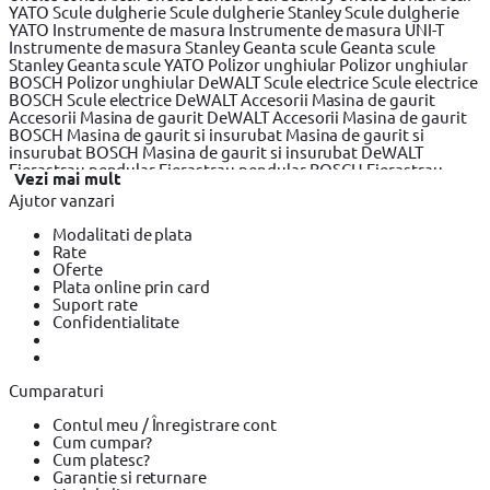
YATO
Scule dulgherie
Scule dulgherie Stanley
Scule dulgherie
YATO
Instrumente de masura
Instrumente de masura UNI-T
Instrumente de masura Stanley
Geanta scule
Geanta scule
Stanley
Geanta scule YATO
Polizor unghiular
Polizor unghiular
BOSCH
Polizor unghiular DeWALT
Scule electrice
Scule electrice
BOSCH
Scule electrice DeWALT
Accesorii Masina de gaurit
Accesorii Masina de gaurit DeWALT
Accesorii Masina de gaurit
BOSCH
Masina de gaurit si insurubat
Masina de gaurit si
insurubat BOSCH
Masina de gaurit si insurubat DeWALT
Fierastrau pendular
Fierastrau pendular BOSCH
Fierastrau
Vezi mai mult
pendular DeWALT
Fierastrau circular
Fierastrau circular
Ajutor vanzari
DeWALT
Fierastrau circular BOSCH
Fierastrau sabie
Fierastrau
sabie DeWALT
Fierastrau sabie BOSCH
Slefuitor electric
Modalitati de plata
Slefuitor electric BOSCH
Slefuitor electric YATO
Masini de frezat
Rate
Masini de frezat BOSCH
Masini de frezat DeWALT
Rindea
Oferte
electrica
Rindea electrica BOSCH
Rindea electrica Makita
Plata online prin card
Suflanta aer cald
Suflanta aer cald YATO
Suflanta aer cald
Suport rate
BOSCH
Placi compactoare & Ciocan demolator
Placi
Confidentialitate
compactoare & Ciocan demolator BOSCH
Placi compactoare &
Ciocan demolator Makita
Accesorii scule electrice
Accesorii
scule electrice BOSCH
Accesorii scule electrice DeWALT
Pistoale
de Vopsit si Trafaleti
Pistoale de Vopsit si Trafaleti BOSCH
Cumparaturi
Pistoale de Vopsit si Trafaleti YATO
Echipamente de protectie
Echipamente de protectie Makita
Echipamente de protectie
Contul meu / Înregistrare cont
YATO
Bricolaj
Bricolaj OEM
Bricolaj Cynel
Surubelnita electrica
Cum cumpar?
Surubelnita electrica BOSCH
Surubelnita electrica Heinner
Cum platesc?
Garantie si returnare