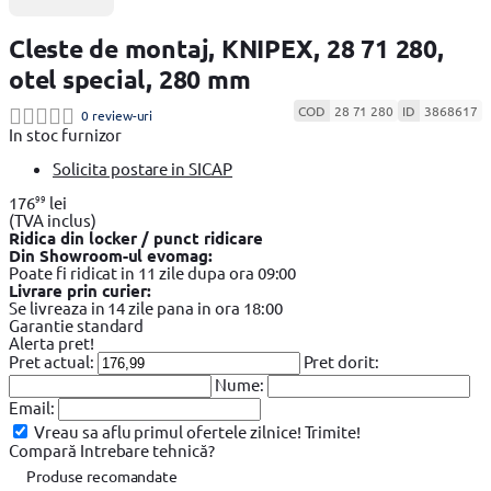
Cleste de montaj, KNIPEX, 28 71 280,
otel special, 280 mm
COD
28 71 280
ID
3868617
0 review-uri
In stoc furnizor
Solicita postare in SICAP
99
176
lei
(TVA inclus)
Ridica din locker / punct ridicare
Din Showroom-ul evomag:
Poate fi ridicat in 11 zile dupa ora 09:00
Livrare prin curier:
Se livreaza in 14 zile pana in ora 18:00
Garantie standard
Alerta pret!
Pret actual:
Pret dorit:
Nume:
Email:
Vreau sa aflu primul ofertele zilnice!
Trimite!
Compară
Intrebare tehnică?
Produse recomandate