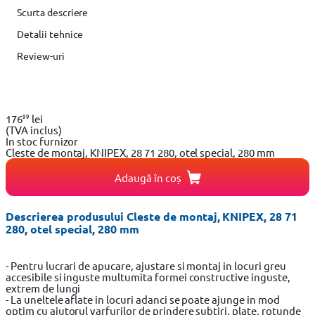
Scurta descriere
Detalii tehnice
Review-uri
99
176
lei
(TVA inclus)
In stoc furnizor
Cleste de montaj, KNIPEX, 28 71 280, otel special, 280 mm
Adaugă în coș
Descrierea produsului Cleste de montaj, KNIPEX, 28 71
280, otel special, 280 mm
- Pentru lucrari de apucare, ajustare si montaj in locuri greu
accesibile si inguste multumita formei constructive inguste,
extrem de lungi
- La uneltele aflate in locuri adanci se poate ajunge in mod
optim cu ajutorul varfurilor de prindere subtiri, plate, rotunde