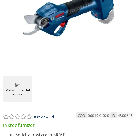
Plata cu cardul
în rate
COD
06019K1020
ID
4300645
0 review-uri
In stoc furnizor
Solicita postare in SICAP