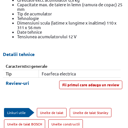
Capacitate max. de taiere in lemn (ramura de copac) 25
mm
Tip de acumulator
Tehnologie
Dimensiuni scula (latime x lungime x inaltime) 110 x
311 x 56 mm
Date tehnice
Tensiunea acumulatorului 12 V
Detalii tehnice
Caracteristici generale
Tip
Foarfeca electrica
Review-uri
Fii primul care adauga un review
Linkuri utile
Unelte de taiat
Unelte de taiat Stanley
Unelte de taiat BOSCH
Unelte constructii