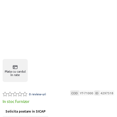
Plata cu cardul
în rate
COD
YT-71000
ID
4297518
0 review-uri
In stoc furnizor
Solicita postare in SICAP