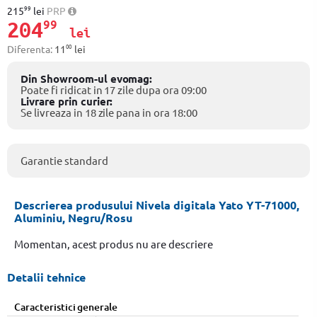
99
215
lei
PRP
204
99
lei
00
Diferenta:
11
lei
Din Showroom-ul evomag:
Poate fi ridicat in 17 zile dupa ora 09:00
Livrare prin curier:
Se livreaza in 18 zile pana in ora 18:00
Garantie standard
Descrierea produsului Nivela digitala Yato YT-71000,
Aluminiu, Negru/Rosu
Momentan, acest produs nu are descriere
Detalii tehnice
Caracteristici generale