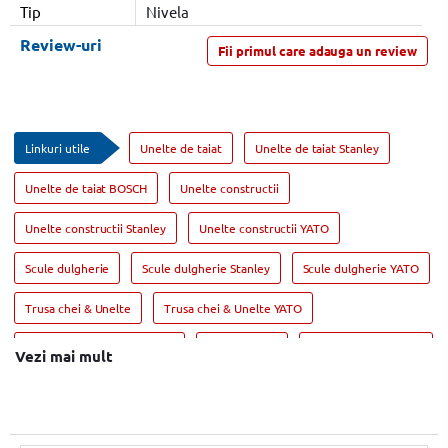
Tip
Nivela
Review-uri
Fii primul care adauga un review
Linkuri utile
Unelte de taiat
Unelte de taiat Stanley
Unelte de taiat BOSCH
Unelte constructii
Unelte constructii Stanley
Unelte constructii YATO
Scule dulgherie
Scule dulgherie Stanley
Scule dulgherie YATO
Trusa chei & Unelte
Trusa chei & Unelte YATO
Trusa chei & Unelte Stanley
Geanta scule
Geanta scule Stanley
Vezi mai mult
Geanta scule YATO
Polizor unghiular
Polizor unghiular BOSCH
Polizor unghiular DeWALT
Scule electrice