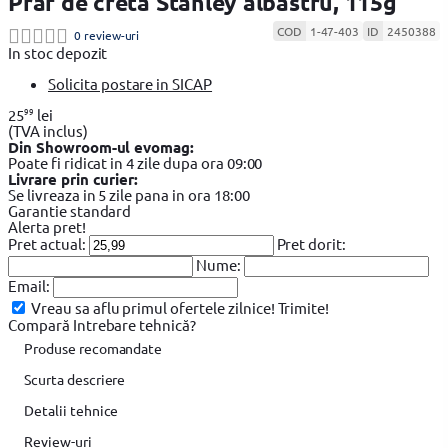
Praf de creta Stanley albastru, 115g
COD
1-47-403
ID
2450388
0 review-uri
In stoc depozit
Solicita postare in SICAP
99
25
lei
(TVA inclus)
Din Showroom-ul evomag:
Poate fi ridicat in 4 zile dupa ora 09:00
Livrare prin curier:
Se livreaza in 5 zile pana in ora 18:00
Garantie standard
Alerta pret!
Pret actual:
Pret dorit:
Nume:
Email:
Vreau sa aflu primul ofertele zilnice!
Trimite!
Compară
Intrebare tehnică?
Produse recomandate
Scurta descriere
Detalii tehnice
Review-uri