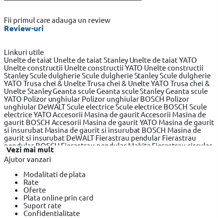
Fii primul care adauga un review
Review-uri
Linkuri utile
Unelte de taiat
Unelte de taiat Stanley
Unelte de taiat YATO
Unelte constructii
Unelte constructii YATO
Unelte constructii
Stanley
Scule dulgherie
Scule dulgherie Stanley
Scule dulgherie
YATO
Trusa chei & Unelte
Trusa chei & Unelte YATO
Trusa chei &
Unelte Stanley
Geanta scule
Geanta scule Stanley
Geanta scule
YATO
Polizor unghiular
Polizor unghiular BOSCH
Polizor
unghiular DeWALT
Scule electrice
Scule electrice BOSCH
Scule
electrice YATO
Accesorii Masina de gaurit
Accesorii Masina de
gaurit BOSCH
Accesorii Masina de gaurit YATO
Masina de gaurit
si insurubat
Masina de gaurit si insurubat BOSCH
Masina de
gaurit si insurubat DeWALT
Fierastrau pendular
Fierastrau
pendular BOSCH
Fierastrau pendular Makita
Fierastrau circular
Vezi mai mult
Fierastrau circular BOSCH
Fierastrau circular DeWALT
Ajutor vanzari
Fierastrau sabie
Fierastrau sabie DeWALT
Fierastrau sabie
BOSCH
Slefuitor electric
Slefuitor electric BOSCH
Slefuitor
Modalitati de plata
electric YATO
Masini de frezat
Masini de frezat BOSCH
Masini
Rate
de frezat YATO
Rindea electrica
Rindea electrica BOSCH
Rindea
Oferte
electrica Makita
Suflanta aer cald
Suflanta aer cald YATO
Plata online prin card
Suflanta aer cald BOSCH
Placi compactoare & Ciocan demolator
Suport rate
Placi compactoare & Ciocan demolator BOSCH
Placi
Confidentialitate
compactoare & Ciocan demolator Makita
Accesorii scule