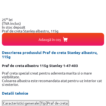
99
25
lei
(TVA inclus)
In stoc depozit
Praf de creta Stanley albastru, 115g
Adaugă în coș
Descrierea produsului Praf de creta Stanley albastru,
115g
Praf de creta albastru 115g Stanley 1-47-403
Praf creta special creat pentru aderenta marita si o mare
vizibilitate.
Culoarea albastra este recomandata atat pentru uz interior cat
si exterior.
Detalii tehnice
Caracteristici generale
Tip
Praf de creta