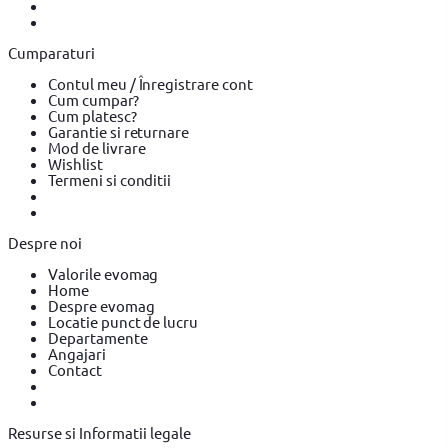
electrice
Accesorii scule electrice BOSCH
Accesorii scule
electrice YATO
Pistoale de Vopsit si Trafaleti
Pistoale de Vopsit
si Trafaleti BOSCH
Pistoale de Vopsit si Trafaleti YATO
Cumparaturi
Echipamente de protectie
Echipamente de protectie YATO
Echipamente de protectie Makita
Bricolaj
Bricolaj OEM
Bricolaj
Contul meu / Înregistrare cont
Cynel
Surubelnita electrica
Surubelnita electrica BOSCH
Cum cumpar?
Surubelnita electrica Heinner
Cum platesc?
Garantie si returnare
Mod de livrare
Wishlist
Termeni si conditii
Despre noi
Valorile evomag
Home
Despre evomag
Locatie punct de lucru
Departamente
Angajari
Contact
Resurse si Informatii legale