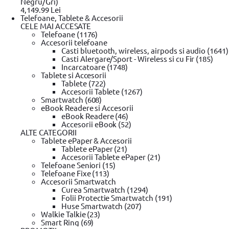
Negru/Gri)
4,149.99 Lei
Telefoane, Tablete & Accesorii
Boloboc de buzunar Stanley 0-42-130, ma
CELE MAI ACCESATE
Telefoane (1176)
0 review-uri
Accesorii telefoane
In stoc depozit
Casti bluetooth, wireless, airpods si audio (1641)
Casti Alergare/Sport - Wireless si cu Fir (185)
Solicita postare in SICAP
Incarcatoare (1748)
Tablete si Accesorii
99
44
lei
Tablete (722)
(TVA inclus)
Accesorii Tablete (1267)
Smartwatch (608)
eBook Readere si Accesorii
eBook Readere (46)
Accesorii eBook (52)
Adaugă la wishlist
ALTE CATEGORII
Din Showroom-ul evomag:
Tablete ePaper & Accesorii
Poate fi ridicat in 3 zile dupa ora 09:00
Tablete ePaper (21)
Livrare prin curier:
Accesorii Tablete ePaper (21)
Se livreaza in 4 zile pana in ora 18:00
Telefoane Seniori (15)
Informatii garantie
Telefoane Fixe (113)
Accesorii Smartwatch
Garantie tehnica: 0 luni
Curea Smartwatch (1294)
Garantie de conformitate: 24 luni
Folii Protectie Smartwatch (191)
Huse Smartwatch (207)
Alerta pret!
Walkie Talkie (23)
Pret actual:
Pret dorit:
Smart Ring (69)
Vreau sa aflu primul ofertele zilnice!
Trimite!