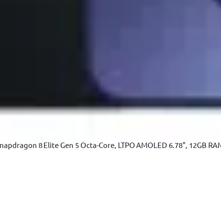
loc C, Drumul Intre Tarlale 160 - 174, Sector 3, Bucureşti.
Vezi har
apdragon 8 Elite Gen 5 Octa-Core, LTPO AMOLED 6.78", 12GB RAM, 