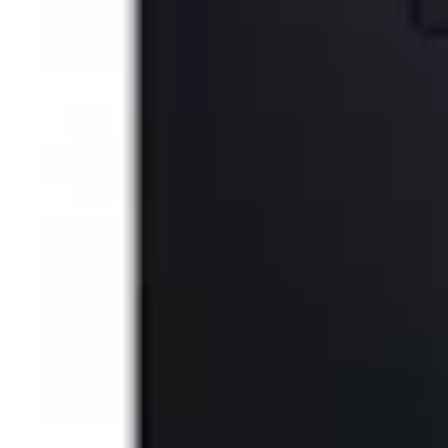
Cumparaturi
Contul meu / Înregistrare cont
Cum cumpar?
Cum platesc?
Garantie si returnare
Mod de livrare
Wishlist
Termeni si conditii
Despre noi
Valorile evomag
Home
Despre evomag
Locatie punct de lucru
Departamente
Angajari
Contact
Resurse si Informatii legale
Black Friday
Review-uri si tutoriale video