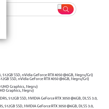
 oferte
512GB SSD, nVidia GeForce RTX 4050 @6GB, Negru/Gri)
UHD Graphics, Negru)
R5, 512GB SSD, NVIDIA GeForce RTX 3050 @6GB, DLSS 3.0,