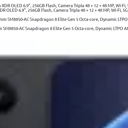
 OLED 6.9", 256GB Flash, Camera Tripla 48 + 12 + 48 MP, Wi-Fi, 5G,
m SM8850-AC Snapdragon 8 Elite Gen 5 Octa-core, Dynamic LTPO A
Adaugă în coș
0, magnetic, 8.7 cm