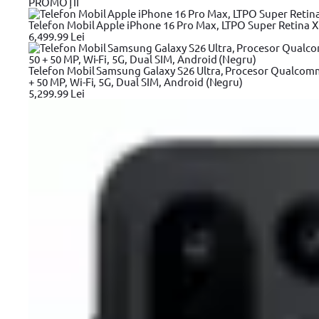
PROMOŢII
Compară
Intrebare tehnică?
Telefon Mobil Apple iPhone 16 Pro Max, LTPO Super Retina XDR
Produse recomandate
6,499.99 Lei
Scurta descriere
Telefon Mobil Samsung Galaxy S26 Ultra, Procesor Qualcom
Detalii tehnice
+ 50 MP, Wi-Fi, 5G, Dual SIM, Android (Negru)
5,299.99 Lei
Review-uri
99
44
lei
(TVA inclus)
In stoc depozit
Boloboc de buzunar Stanley 0-42-130, magnetic, 8.7 cm
Descrierea produsului Boloboc de buzunar Stanley 0-42-13
Momentan, acest produs nu are descriere
Detalii tehnice