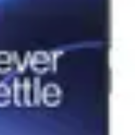
cule dulgherie
Scule dulgherie Stanley
Scule dulgherie YATO
or unghiular
Polizor unghiular BOSCH
Polizor unghiular DeWALT
ii Masina de gaurit BOSCH
Masina de gaurit si insurubat
Masina
ndular DeWALT
Fierastrau circular
Fierastrau circular DeWALT
OSCH
Slefuitor electric YATO
Masini de frezat
Masini de frezat
d YATO
Suflanta aer cald BOSCH
Placi compactoare & Ciocan
cesorii scule electrice BOSCH
Accesorii scule electrice DeWALT
ipamente de protectie Makita
Echipamente de protectie YATO