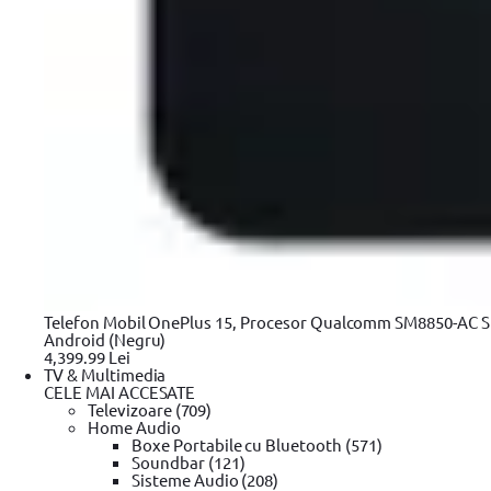
Glosar
ANPC - Protectia Consumatorilor
SAL
Informatii privind DEEE
Harta Site
Copyright © 2026 Evolution Systems SRL. Centrul Logistic Apollo, B
Telefon Mobil OnePlus 15, Procesor Qualcomm SM8850-AC Sn
Android (Negru)
4,399.99 Lei
TV & Multimedia
CELE MAI ACCESATE
Televizoare (709)
Home Audio
Boxe Portabile cu Bluetooth (571)
Soundbar (121)
Sisteme Audio (208)