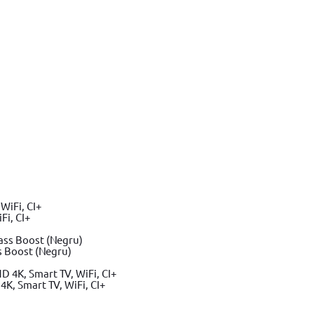
Fi, CI+
s Boost (Negru)
K, Smart TV, WiFi, CI+