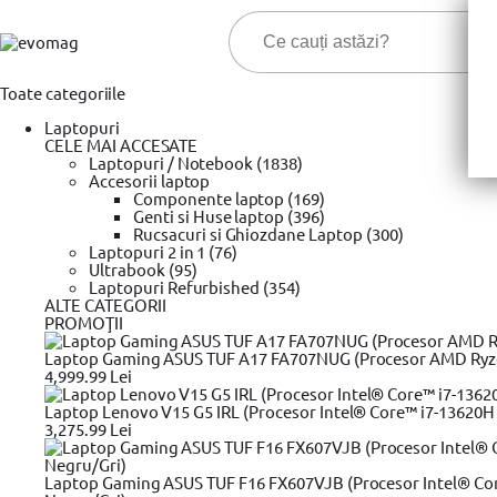
Toate categoriile
Laptopuri
CELE MAI ACCESATE
Laptopuri / Notebook (1838)
Accesorii laptop
Componente laptop (169)
Genti si Huse laptop (396)
Cele ma
Rucsacuri si Ghiozdane Laptop (300)
Laptopuri 2 in 1 (76)
Ultrabook (95)
Prima pagina
Laptopuri Refurbished (354)
Unelte si scule
Instrumente de masura
Stanley
»
»
»
ALTE CATEGORII
Boloboc de buzunar Stanley 0-42-130, magnetic, 8.7 cm
PROMOŢII
Laptop Gaming ASUS TUF A17 FA707NUG (Procesor AMD Ryzen™
4,999.99 Lei
Laptop Lenovo V15 G5 IRL (Procesor Intel® Core™ i7-13620H 
3,275.99 Lei
Plata cu
Laptop Gaming ASUS TUF F16 FX607VJB (Procesor Intel® Cor
cardul în rate