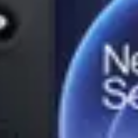
lte constructii
Unelte constructii Stanley
Unelte constructii YATO
S
Stanley
Geanta scule
Geanta scule Stanley
Geanta scule YATO
Poliz
sorii Masina de gaurit
Accesorii Masina de gaurit DeWALT
Accesor
ALT
Fierastrau pendular
Fierastrau pendular BOSCH
Fierastrau pe
ALT
Fierastrau sabie BOSCH
Slefuitor electric
Slefuitor electric B
ca BOSCH
Rindea electrica Makita
Suflanta aer cald
Suflanta aer cal
compactoare & Ciocan demolator Makita
Accesorii scule electrice
Ac
CH
Pistoale de Vopsit si Trafaleti YATO
Echipamente de protectie
Ech
nita electrica BOSCH
Surubelnita electrica Heinner