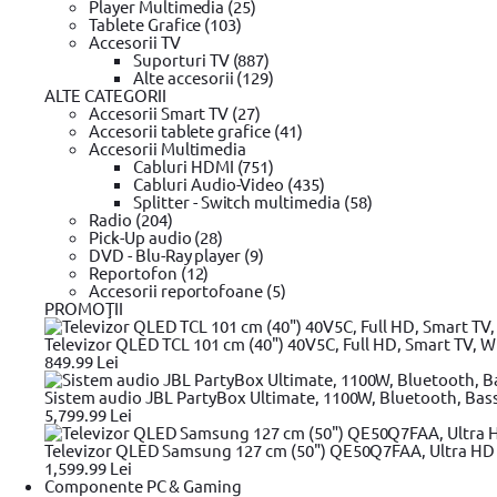
Player Multimedia (25)
Tablete Grafice (103)
Accesorii TV
Suporturi TV (887)
Alte accesorii (129)
ALTE CATEGORII
Accesorii Smart TV (27)
Accesorii tablete grafice (41)
Accesorii Multimedia
Cabluri HDMI (751)
Cabluri Audio-Video (435)
Splitter - Switch multimedia (58)
Radio (204)
Pick-Up audio (28)
DVD - Blu-Ray player (9)
Reportofon (12)
Accesorii reportofoane (5)
PROMOŢII
Televizor QLED TCL 101 cm (40") 40V5C, Full HD, Smart TV, Wi
849.99 Lei
Sistem audio JBL PartyBox Ultimate, 1100W, Bluetooth, Bas
5,799.99 Lei
Televizor QLED Samsung 127 cm (50") QE50Q7FAA, Ultra HD 4
1,599.99 Lei
Componente PC & Gaming