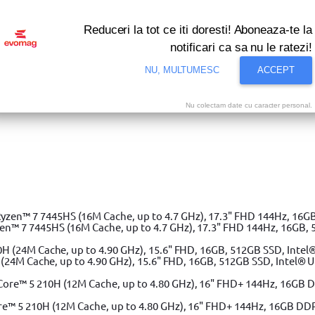
Reduceri la tot ce iti doresti! Aboneaza-te la
notificari ca sa nu le ratezi!
NU, MULTUMESC
ACCEPT
Nu colectam date cu caracter personal.
i bune oferte ale momentului! Profita acum!
Vezi
Boloboc de buzunar Stanley 0-42-130, magnetic, 8.7 cm
»
 7 7445HS (16M Cache, up to 4.7 GHz), 17.3" FHD 144Hz, 16GB, 
(24M Cache, up to 4.90 GHz), 15.6" FHD, 16GB, 512GB SSD, Intel® 
e™ 5 210H (12M Cache, up to 4.80 GHz), 16" FHD+ 144Hz, 16GB DD