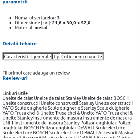
parametrii
Numarul sertarelor:
3
Dimensiune [cm]:
21,8 x 30,0 x 52,0
Material:
metal
Detalii tehnice
Caracteristici generale
Tip
Cutie pentru unelte
Fii primul care adauga un review
Review-uri
Linkuri utile
Unelte de taiat
Unelte de taiat Stanley
Unelte de taiat BOSCH
Unelte constructii
Unelte constructii Stanley
Unelte constructii
YATO
Scule dulgherie
Scule dulgherie Stanley
Scule dulgherie
YATO
Trusa chei & Unelte
Trusa chei & Unelte YATO
Trusa chei &
Unelte Stanley
Instrumente de masura
Instrumente de masura
UNI-T
Instrumente de masura Stanley
Polizor unghiular
Polizor
unghiular BOSCH
Polizor unghiular DeWALT
Scule electrice
Scule electrice BOSCH
Scule electrice DeWALT
Accesorii Masina
de gaurit
Accesorii Masina de gaurit DeWALT
Accesorii Masina