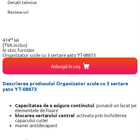
Detalii tehnice
Review-uri
99
474
lei
(TVA inclus)
In stoc furnizor
Organizator scule cu 3 sertare yato YT-08873
Adaugă în coș
Descrierea produsului Organizator scule cu 3 sertare
yato YT-08873
Capacitatea de a asigura continutul
punand un lacat pe
elementele de fixare
blocarea sertarului central
activata prin inchiderea
capacului cutiei
maner antiderapant