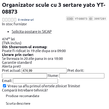
Organizator scule cu 3 sertare yato YT-
08873
COD
YT-08873
ID
3997281
0 review-uri
In stoc furnizor
Solicita postare in SICAP
99
474
lei
(TVA inclus)
Din Showroom-ul evomag:
Poate fi ridicat in 19 zile dupa ora 09:00
Livrare prin curier:
Se livreaza in 20 zile pana in ora 18:00
Garantie standard
Alerta pret!
Pret actual:
Pret dorit:
Nume:
Email:
Vreau sa aflu primul ofertele zilnice!
Trimite!
Compară
Intrebare tehnică?
Produse recomandate
Scurta descriere