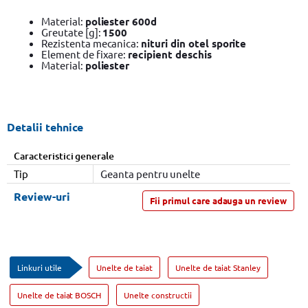
Material:
poliester 600d
Greutate [g]:
1500
Rezistenta mecanica:
nituri din otel sporite
Element de fixare:
recipient deschis
Material:
poliester
Detalii tehnice
Caracteristici generale
Tip
Geanta pentru unelte
Review-uri
Fii primul care adauga un review
Linkuri utile
Unelte de taiat
Unelte de taiat Stanley
Unelte de taiat BOSCH
Unelte constructii