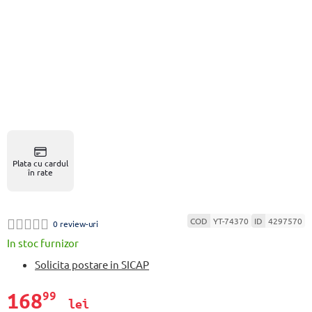
Plata cu cardul
în rate
COD
YT-74370
ID
4297570
0 review-uri
In stoc furnizor
Solicita postare in SICAP
168
99
lei