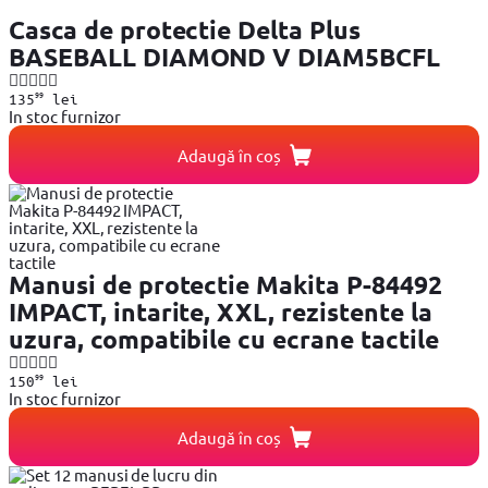
Casca de protectie Delta Plus
BASEBALL DIAMOND V DIAM5BCFL
99
135
lei
In stoc furnizor
Adaugă în coș
Manusi de protectie Makita P-84492
IMPACT, intarite, XXL, rezistente la
uzura, compatibile cu ecrane tactile
99
150
lei
In stoc furnizor
Adaugă în coș