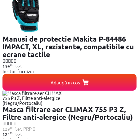
Manusi de protectie Makita P-84486
IMPACT, XL, rezistente, compatibile cu
ecrane tactile
99
150
lei
In stoc furnizor
Adaugă în coș
Masca filtrare aer CLIMAX 755 P3 Z,
Filtre anti-alergice (Negru/Portocaliu)
99
PRP
129
lei
99
124
lei