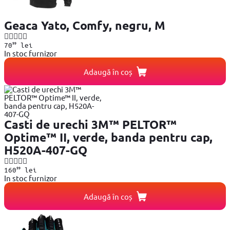
Geaca Yato, Comfy, negru, M
99
70
lei
In stoc furnizor
Adaugă în coș
Casti de urechi 3M™ PELTOR™
Optime™ II, verde, banda pentru cap,
H520A-407-GQ
99
160
lei
In stoc furnizor
Adaugă în coș