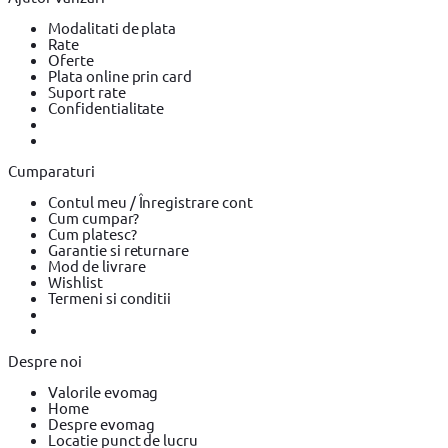
Modalitati de plata
Rate
Oferte
Plata online prin card
Suport rate
Confidentialitate
Cumparaturi
Contul meu / Înregistrare cont
Cum cumpar?
Cum platesc?
Garantie si returnare
Mod de livrare
Wishlist
Termeni si conditii
Despre noi
Valorile evomag
Home
Despre evomag
Locatie punct de lucru