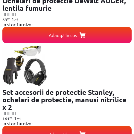
Ochelari de protectie DeWalt AUGER,
lentila fumurie
99
69
lei
In stoc furnizor
Adaugă în coș
Set accesorii de protectie Stanley,
ochelari de protectie, manusi nitrilice
x 2
99
161
lei
In stoc furnizor