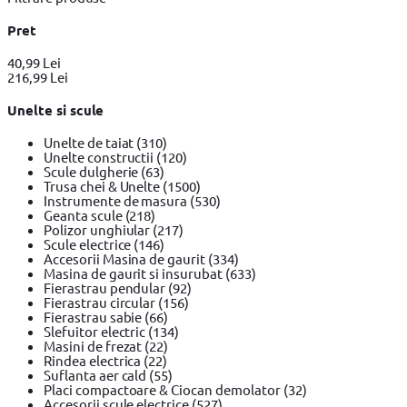
Pret
40,99 Lei
216,99 Lei
Unelte si scule
Unelte de taiat
(310)
Unelte constructii
(120)
Scule dulgherie
(63)
Trusa chei & Unelte
(1500)
Instrumente de masura
(530)
Geanta scule
(218)
Polizor unghiular
(217)
Scule electrice
(146)
Accesorii Masina de gaurit
(334)
Masina de gaurit si insurubat
(633)
Fierastrau pendular
(92)
Fierastrau circular
(156)
Fierastrau sabie
(66)
Slefuitor electric
(134)
Masini de frezat
(22)
Rindea electrica
(22)
Suflanta aer cald
(55)
Placi compactoare & Ciocan demolator
(32)
Accesorii scule electrice
(527)