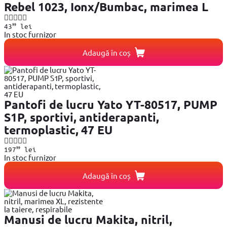
Rebel 1023, Ionx/Bumbac, marimea L
99
43
lei
In stoc furnizor
Adaugă în coș
Pantofi de lucru Yato YT-80517, PUMP
S1P, sportivi, antiderapanti,
termoplastic, 47 EU
99
197
lei
In stoc furnizor
Adaugă în coș
Manusi de lucru Makita, nitril,