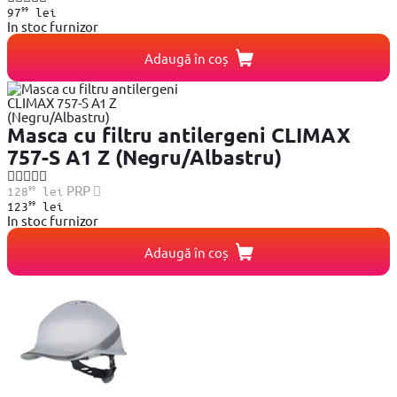
99
97
lei
In stoc furnizor
Adaugă în coș
Masca cu filtru antilergeni CLIMAX
757-S A1 Z (Negru/Albastru)
99
PRP
128
lei
99
123
lei
In stoc furnizor
Adaugă în coș