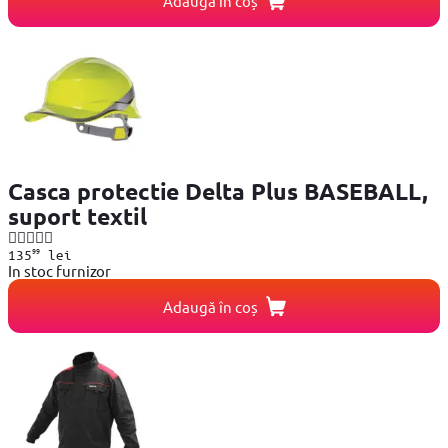
Adaugă în coș
Casca protectie Delta Plus BASEBALL,
suport textil
99
135
lei
In stoc furnizor
Adaugă în coș