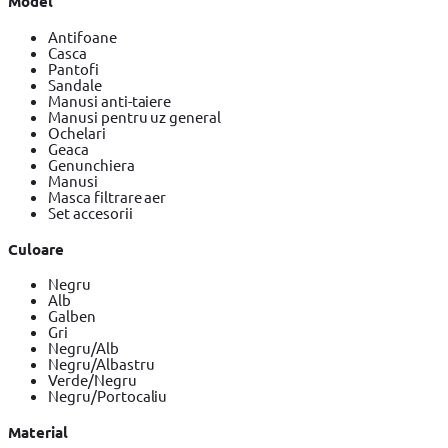
Model
Antifoane
Casca
Pantofi
Sandale
Manusi anti-taiere
Manusi pentru uz general
Ochelari
Geaca
Genunchiera
Manusi
Masca filtrare aer
Set accesorii
Culoare
Negru
Alb
Galben
Gri
Negru/Alb
Negru/Albastru
Verde/Negru
Negru/Portocaliu
Material