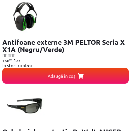
Antifoane externe 3M PELTOR Seria X
X1A (Negru/Verde)
99
160
lei
In stoc furnizor
Adaugă în coș