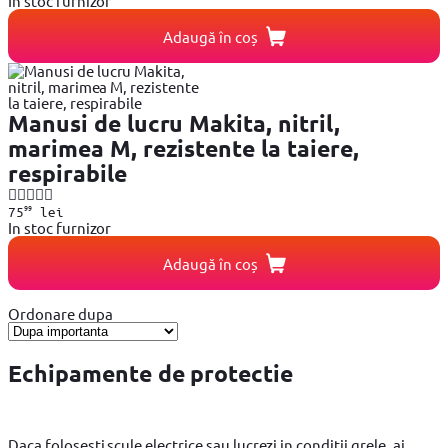
In stoc furnizor
Adaugă în coș
Manusi de lucru Makita, nitril,
marimea M, rezistente la taiere,
respirabile
99
75
lei
In stoc furnizor
Adaugă în coș
Ordonare dupa
Echipamente de protectie
Daca folosesti scule electrice sau lucrezi in conditii grele, ai