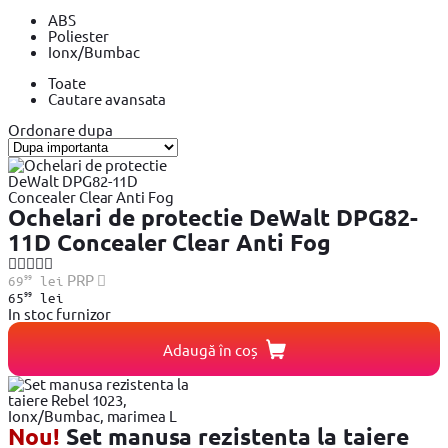
ABS
Poliester
Ionx/Bumbac
Toate
Cautare avansata
Ordonare dupa
Ochelari de protectie DeWalt DPG82-
11D Concealer Clear Anti Fog
99
PRP
69
lei
99
65
lei
In stoc furnizor
Adaugă în coș
Nou!
Set manusa rezistenta la taiere