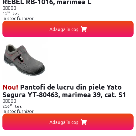
REBEL RB-1016, marimea L
99
41
lei
In stoc furnizor
Adaugă în coș
Nou!
Pantofi de lucru din piele Yato
Segura YT-80463, marimea 39, cat. S1
99
216
lei
In stoc furnizor
Adaugă în coș