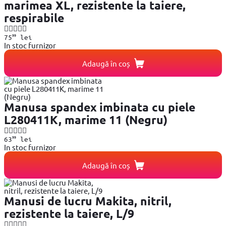
marimea XL, rezistente la taiere,
respirabile
99
75
lei
In stoc furnizor
Adaugă în coș
Manusa spandex imbinata cu piele
L280411K, marime 11 (Negru)
99
63
lei
In stoc furnizor
Adaugă în coș
Manusi de lucru Makita, nitril,
rezistente la taiere, L/9