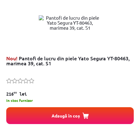
Nou!
Pantofi de lucru din piele Yato Segura YT-80463,
marimea 39, cat. S1
99
216
lei
In stoc furnizor
Adaugă în coș