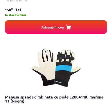
99
150
lei
In stoc furnizor
Adaugă în coș
Manusa spandex imbinata cu piele L280411K, marime
11 (Negru)