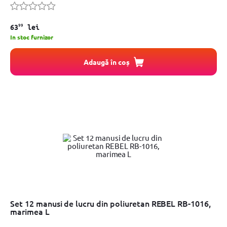
99
63
lei
In stoc furnizor
Adaugă în coș
Set 12 manusi de lucru din poliuretan REBEL RB-1016,
marimea L