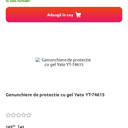
In stoc furnizor
Adaugă în coș
Genunchiere de protectie cu gel Yato YT-74615
99
165
lei