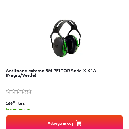
Antifoane externe 3M PELTOR Seria X X1A
(Negru/Verde)
99
160
lei
In stoc furnizor
Adaugă în coș