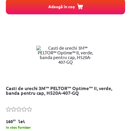
Adaugă în coș
Casti de urechi 3M™ PELTOR™ Optime™ II, verde,
banda pentru cap, H520A-407-GQ
99
160
lei
In stoc furnizor