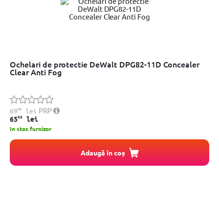
Ochelari de protectie DeWalt DPG82-11D Concealer
Clear Anti Fog
99
PRP
69
lei
99
65
lei
In stoc furnizor
Adaugă în coș