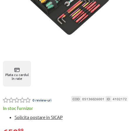
Plata cu cardul
în rate
COD
05136026001
ID
4102172
0 review-uri
In stoc furnizor
Solicita postare in SICAP
99