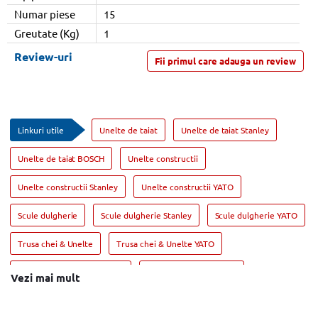
Numar piese
15
Greutate (Kg)
1
Review-uri
Fii primul care adauga un review
Linkuri utile
Unelte de taiat
Unelte de taiat Stanley
Unelte de taiat BOSCH
Unelte constructii
Unelte constructii Stanley
Unelte constructii YATO
Scule dulgherie
Scule dulgherie Stanley
Scule dulgherie YATO
Trusa chei & Unelte
Trusa chei & Unelte YATO
Trusa chei & Unelte Stanley
Instrumente de masura
Vezi mai mult
Instrumente de masura UNI-T
Instrumente de masura Stanley