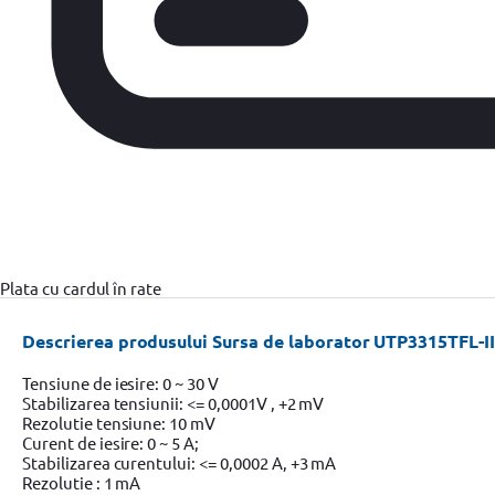
Plata cu cardul în rate
Descrierea produsului Sursa de laborator UTP3315TFL-II
Tensiune de iesire: 0 ~ 30 V
Stabilizarea tensiunii: <= 0,0001V , +2 mV
Rezolutie tensiune: 10 mV
Curent de iesire: 0 ~ 5 A;
Stabilizarea curentului: <= 0,0002 A, +3 mA
Rezolutie : 1 mA