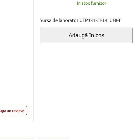
In stoc furnizor
Sursa de laborator UTP3315TFL-II UNI-T
Adaugă în coș
auga un review