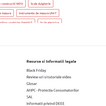
e constructii YATO
Scule dulgherie
e masura
Instrumente de masura UNI-T
Polizor unghiular DeWALT
Scule electrice
OSCH
Masina de gaurit si insurubat
ular DeWALT
Fierastrau circular
ic
Slefuitor electric BOSCH
Rindea electrica Makita
Suflanta aer cald
Resurse si Informatii legale
compactoare & Ciocan demolator Makita
Black Friday
Review-uri si tutoriale video
si Trafaleti BOSCH
Glosar
 electrica
Surubelnita electrica BOSCH
ANPC - Protectia Consumatorilor
SAL
Informatii privind DEEE