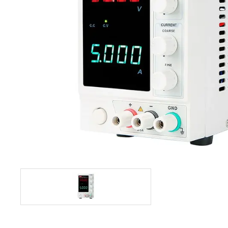
Foto & Video
Software
Retelistica
Ingrijire personala
Sport & Fitness
Bebe, Copii & Jucarii
Casa, Decoratiuni & Bricolaj
Birotica
Ceasuri
Servicii
Vouchere