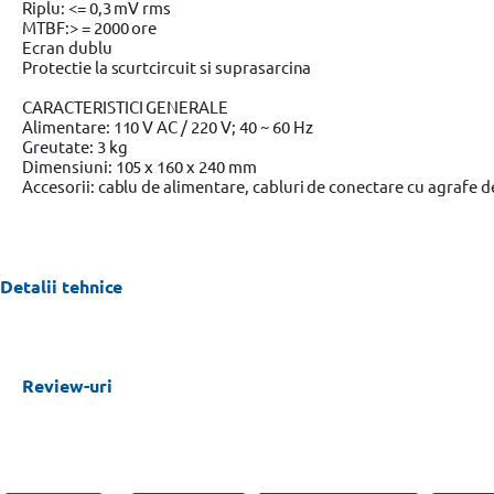
Riplu: <= 0,3 mV rms
MTBF:> = 2000 ore
Ecran dublu
Protectie la scurtcircuit si suprasarcina
CARACTERISTICI GENERALE
Alimentare: 110 V AC / 220 V; 40 ~ 60 Hz
Greutate: 3 kg
Dimensiuni: 105 x 160 x 240 mm
Accesorii: cablu de alimentare, cabluri de conectare cu agrafe d
Detalii tehnice
Review-uri