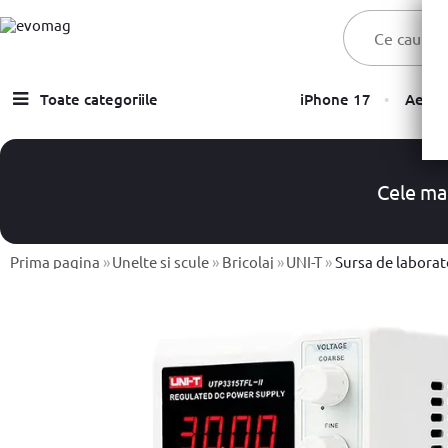
Toate categoriile
iPhone 17
Aer C
Laptopuri
Telefoane, Tablete & Accesorii
Cele ma
TV & Multimedia
Componente PC & Gaming
Prima pagina
»
Unelte si scule
»
Bricolaj
»
UNI-T
»
Sursa de laborat
Calculatoare - Sisteme PC
Monitoare
Electrocasnice
Imprimante