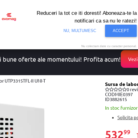
Reduceri la tot ce iti doresti! Aboneaza-te la
notificari ca sa nu le ratezi!
onditionat
Noutati
Oferte
Resigilate
Solutii de 
NU, MULTUMESC
ACCEPT
Nu colectam date cu caracter personal.
i bune oferte ale momentului! Profita acum!
Vezi
or UTP3315TFL-II UNI-T
Sursa de labo
0 rev
COD
MIE0397
ID
3882615
In stoc furnizor
Solicita p
532
99