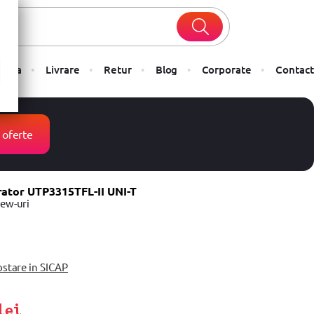
Plata
Livrare
Retur
Blog
Corporate
Contact
 oferte
rator UTP3315TFL-II UNI-T
iew-uri
ostare in SICAP
lei