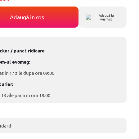
Adaugă la
Adaugă în coș
wishlist
ocker / punct ridicare
om-ul evomag:
at in 17 zile dupa ora 09:00
curier:
 18 zile pana in ora 18:00
ndard