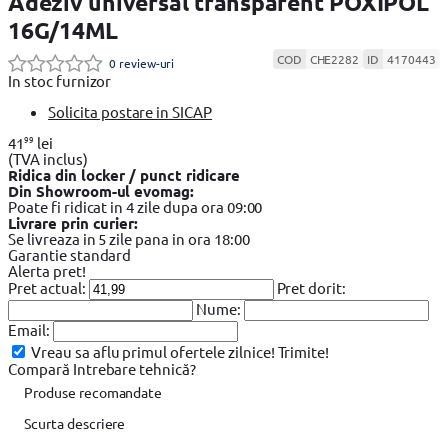
Adeziv universal transparent POXIPOL
16G/14ML
COD
CHE2282
ID
4170443
0 review-uri
In stoc furnizor
Solicita postare in SICAP
99
41
lei
(TVA inclus)
Ridica din locker / punct ridicare
Din Showroom-ul evomag:
Poate fi ridicat in 4 zile dupa ora 09:00
Livrare prin curier:
Se livreaza in 5 zile pana in ora 18:00
Garantie standard
Alerta pret!
Pret actual:
Pret dorit:
Nume:
Email:
Vreau sa aflu primul ofertele zilnice!
Trimite!
Compară
Intrebare tehnică?
Produse recomandate
Scurta descriere