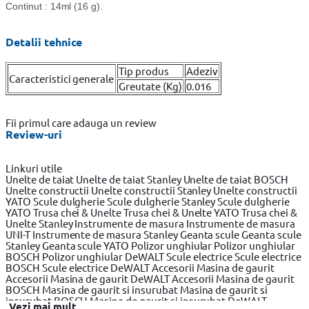
Continut : 14ml (16 g).
Detalii tehnice
Tip produs
Adeziv
Caracteristici generale
Greutate (Kg)
0.016
Fii primul care adauga un review
Review-uri
Linkuri utile
Unelte de taiat
Unelte de taiat Stanley
Unelte de taiat BOSCH
Unelte constructii
Unelte constructii Stanley
Unelte constructii
YATO
Scule dulgherie
Scule dulgherie Stanley
Scule dulgherie
YATO
Trusa chei & Unelte
Trusa chei & Unelte YATO
Trusa chei &
Unelte Stanley
Instrumente de masura
Instrumente de masura
UNI-T
Instrumente de masura Stanley
Geanta scule
Geanta scule
Stanley
Geanta scule YATO
Polizor unghiular
Polizor unghiular
BOSCH
Polizor unghiular DeWALT
Scule electrice
Scule electrice
BOSCH
Scule electrice DeWALT
Accesorii Masina de gaurit
Accesorii Masina de gaurit DeWALT
Accesorii Masina de gaurit
BOSCH
Masina de gaurit si insurubat
Masina de gaurit si
insurubat BOSCH
Masina de gaurit si insurubat DeWALT
Vezi mai mult