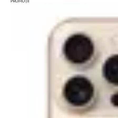
PROMOŢII
Scurta descriere
Detalii tehnice
Review-uri
99
46
lei
(TVA inclus)
In stoc furnizor
Letcon alimentare auto 12V 40W Kemot
Descrierea produsului Letcon alimentare auto 12V 40W 
Letcon pentru lipire, putere 40WAlimentare 12V DCSe alimenteaza d