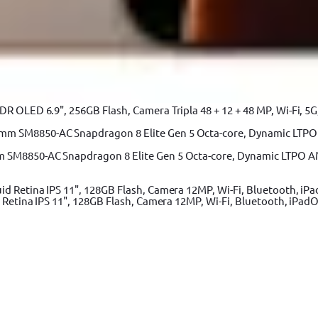
 OLED 6.9", 256GB Flash, Camera Tripla 48 + 12 + 48 MP, Wi-Fi, 5G,
m SM8850-AC Snapdragon 8 Elite Gen 5 Octa-core, Dynamic LTPO A
 Retina IPS 11", 128GB Flash, Camera 12MP, Wi-Fi, Bluetooth, iPadO
loc C, Drumul Intre Tarlale 160 - 174, Sector 3, Bucureşti.
Vezi har