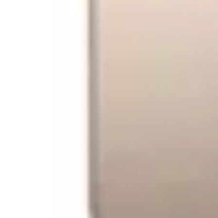
Confidentialitate
Cumparaturi
Contul meu / Înregistrare cont
Cum cumpar?
Cum platesc?
Garantie si returnare
Mod de livrare
Wishlist
Termeni si conditii
Despre noi
Valorile evomag
Home
Despre evomag
Locatie punct de lucru
Departamente
Angajari
Contact