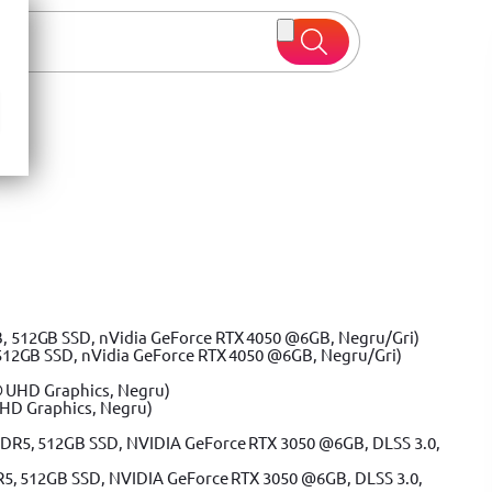
 oferte
512GB SSD, nVidia GeForce RTX 4050 @6GB, Negru/Gri)
UHD Graphics, Negru)
R5, 512GB SSD, NVIDIA GeForce RTX 3050 @6GB, DLSS 3.0,