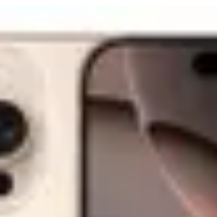
Adaugă în coș
Kemot
in priza de bricheta a masinii. Accesoriu: Ciocan de lipit Tip: Au