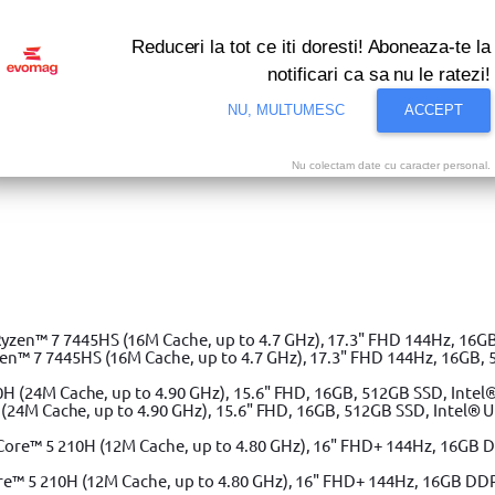
Reduceri la tot ce iti doresti! Aboneaza-te la
notificari ca sa nu le ratezi!
NU, MULTUMESC
ACCEPT
Nu colectam date cu caracter personal.
i bune oferte ale momentului! Profita acum!
Vezi
tare auto 12V 40W Kemot
 7 7445HS (16M Cache, up to 4.7 GHz), 17.3" FHD 144Hz, 16GB, 
(24M Cache, up to 4.90 GHz), 15.6" FHD, 16GB, 512GB SSD, Intel® 
e™ 5 210H (12M Cache, up to 4.80 GHz), 16" FHD+ 144Hz, 16GB DD