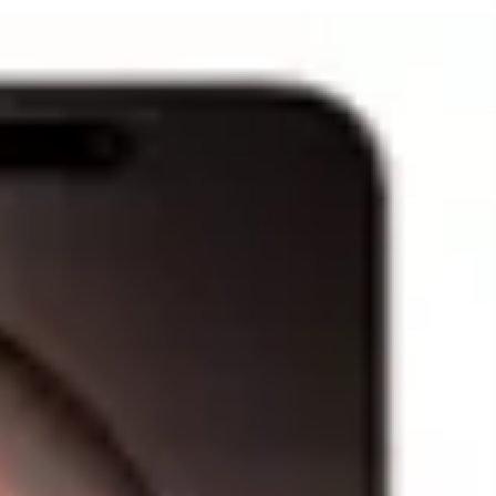
to Tensiune intrare: 12 V Putere W: 40 W Marca: Kemot