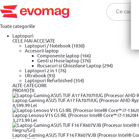
Toate categoriile
Laptopuri
CELE MAI ACCESATE
Laptopuri / Notebook (1830)
Accesorii laptop
Componente laptop (166)
Genti si Huse laptop (376)
Cele ma
Rucsacuri si Ghiozdane Laptop (294)
Laptopuri 2 in 1 (76)
Ultrabook (93)
Prima pagina
Laptopuri Refurbished (354)
Unelte si scule
Bricolaj
Kemot
Letcon alimen
»
»
»
»
ALTE CATEGORII
Letcon alimentare auto 12V 40W Kemot
PROMOŢII
Laptop Gaming ASUS TUF A17 FA707NUG (Procesor AMD Ryzen™
4,599.99 Lei
Laptop Lenovo V15 G5 IRL (Procesor Intel® Core™ i7-13620H 
3,273.99 Lei
Plata cu
Laptop Gaming ASUS TUF F16 FX607VJB (Procesor Intel® Cor
cardul în rate