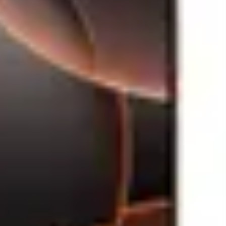
le dulgherie
Scule dulgherie Stanley
Scule dulgherie YATO
Trusa
e de masura Stanley
Geanta scule
Geanta scule Stanley
Geanta
ice YATO
Accesorii Masina de gaurit
Accesorii Masina de gaurit
surubat DeWALT
Fierastrau pendular
Fierastrau pendular BOSCH
bie DeWALT
Fierastrau sabie BOSCH
Slefuitor electric
Slefuitor
ectrica BOSCH
Rindea electrica Makita
Suflanta aer cald
Suflanta
 compactoare & Ciocan demolator Makita
Accesorii scule electrice
toale de Vopsit si Trafaleti YATO
Echipamente de protectie
ctrica Heinner