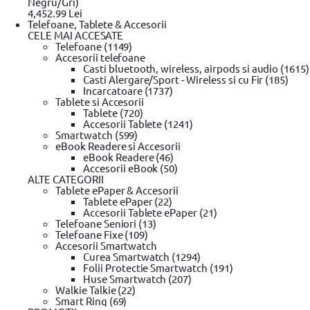
Negru/Gri)
4,452.99 Lei
Telefoane, Tablete & Accesorii
Letcon alimentare auto 12V 40W Kemot
CELE MAI ACCESATE
Telefoane (1149)
0 review-uri
Accesorii telefoane
In stoc furnizor
Casti bluetooth, wireless, airpods si audio (1615)
Casti Alergare/Sport - Wireless si cu Fir (185)
Solicita postare in SICAP
Incarcatoare (1737)
Tablete si Accesorii
99
46
lei
Tablete (720)
(TVA inclus)
Accesorii Tablete (1241)
Smartwatch (599)
eBook Readere si Accesorii
eBook Readere (46)
Accesorii eBook (50)
Adaugă la wishlist
ALTE CATEGORII
Ridica din locker / punct ridicare
Tablete ePaper & Accesorii
Din Showroom-ul evomag:
Tablete ePaper (22)
Poate fi ridicat in 6 zile dupa ora 09:00
Accesorii Tablete ePaper (21)
Livrare prin curier:
Telefoane Seniori (13)
Se livreaza in 7 zile pana in ora 18:00
Telefoane Fixe (109)
Garantie standard
Accesorii Smartwatch
Alerta pret!
Curea Smartwatch (1294)
Pret actual:
Pret dorit:
Folii Protectie Smartwatch (191)
Vreau sa aflu primul ofertele zilnice!
Trimite!
Huse Smartwatch (207)
Compară
Intrebare tehnică?
Walkie Talkie (22)
Smart Ring (69)
Produse recomandate