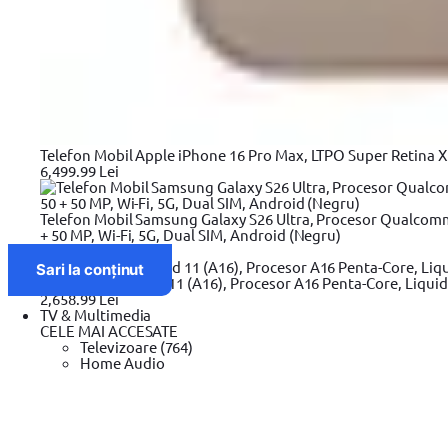
Resurse si Informatii legale
Black Friday
Review-uri si tutoriale video
Glosar
ANPC - Protectia Consumatorilor
SAL
Informatii privind DEEE
Harta Site
Telefon Mobil Apple iPhone 16 Pro Max, LTPO Super Retina XDR
6,499.99 Lei
Telefon Mobil Samsung Galaxy S26 Ultra, Procesor Qualcom
+ 50 MP, Wi-Fi, 5G, Dual SIM, Android (Negru)
5,299.99 Lei
Sari la conținut
Tableta Apple iPad 11 (A16), Procesor A16 Penta-Core, Liquid
2,658.99 Lei
TV & Multimedia
CELE MAI ACCESATE
Televizoare (764)
Copyright © 2026 Evolution Systems SRL. Centrul Logistic Apollo, B
Home Audio
Boxe Portabile cu Bluetooth (567)
Soundbar (121)
Sisteme Audio (203)
Player Multimedia (25)
Accesorii TV