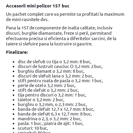
Accesorii mini polizor 157 buc
Un pachet complet care va permite sa profitati la maximum
de mini-rasnitele dvs.
Pana la 157 de componente de inalta calitate, inclusiv
discuri, burghie diamantate, freze si perii, permitand
efectuarea precisa si eficienta a diferitelor sarcini, de la
taiere si slefuire pana la lustruire si gaurire.
Finalizare:
disc de slefuit cu tija o 3,2 mm: 8 buc,
discuri de lustruit cauciuc O 3,2 mm: 2 buc,
burghiu diamant o 3,2 mm: 8 buc,
discuri de slefuit lana o 3,2 mm: 2 buc,
stift pentru roata de pasla o 3,2 mm: 1 buc,
perie de otel o 3,2 mm: 2 buc,
stift de slefuit o 3,2 mm: 2 buc,
tija pentru discuri o 3,2 mm: 1 buc,
taietor o 3,2 mm: 2 buc,
burghiu o 3,2 mm, o 2,3 mm: 2 buc,
banda de slefuit 12,7 x 12,7 mm: 8 buc,
banda de slefuit 6,3 x 12,7 mm: 8 buc,
mandrina o 2,3, o 3,2 mm: 2 buc,
pasla: 1 buc.; piatra de ajit: 1 buc,
scuturi: 10 buc,
smirghel: 80 buc,