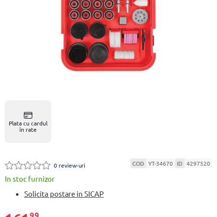
Plata cu cardul
în rate
COD
YT-34670
ID
4297520
0 review-uri
In stoc furnizor
Solicita postare in SICAP
99