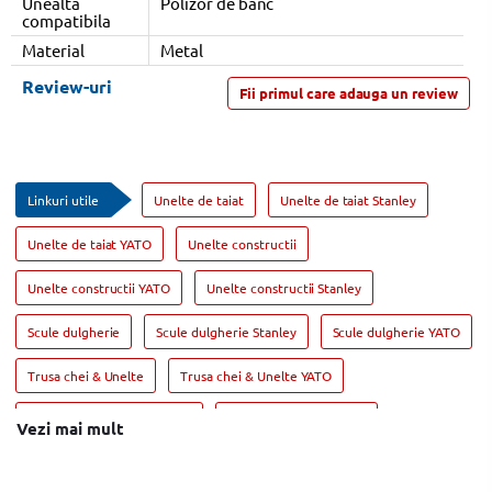
Unealta
Polizor de banc
compatibila
Material
Metal
Review-uri
Fii primul care adauga un review
Linkuri utile
Unelte de taiat
Unelte de taiat Stanley
Unelte de taiat YATO
Unelte constructii
Unelte constructii YATO
Unelte constructii Stanley
Scule dulgherie
Scule dulgherie Stanley
Scule dulgherie YATO
Trusa chei & Unelte
Trusa chei & Unelte YATO
Trusa chei & Unelte Stanley
Instrumente de masura
Vezi mai mult
Instrumente de masura UNI-T
Instrumente de masura Stanley