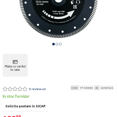
Plata cu cardul
în rate
COD
YT-59985
ID
4299565
0 review-uri
In stoc furnizor
Solicita postare in SICAP
99