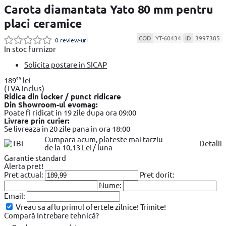
Carota diamantata Yato 80 mm pentru
placi ceramice
COD
YT-60434
ID
3997385
0 review-uri
In stoc furnizor
Solicita postare in SICAP
99
189
lei
(TVA inclus)
Ridica din locker / punct ridicare
Din Showroom-ul evomag:
Poate fi ridicat in 19 zile dupa ora 09:00
Livrare prin curier:
Se livreaza in 20 zile pana in ora 18:00
Cumpara acum, plateste mai tarziu
Detalii
de la 10,13 Lei / luna
Garantie standard
Alerta pret!
Pret actual:
Pret dorit:
Nume:
Email:
Vreau sa aflu primul ofertele zilnice!
Trimite!
Compară
Intrebare tehnică?