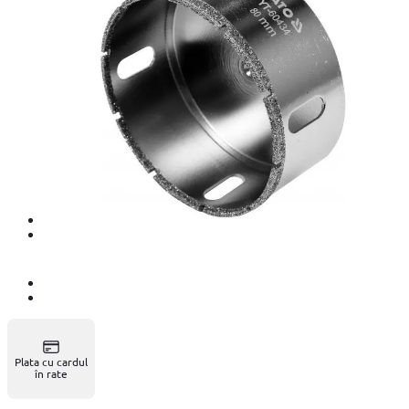
Plata cu cardul
în rate