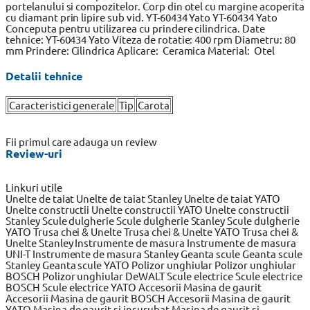
portelanului si compozitelor. Corp din otel cu margine acoperita
cu diamant prin lipire sub vid. YT-60434 Yato YT-60434 Yato
Conceputa pentru utilizarea cu prindere cilindrica. Date
tehnice: YT-60434 Yato Viteza de rotatie: 400 rpm Diametru: 80
mm Prindere: Cilindrica Aplicare: Ceramica Material: Otel
Detalii tehnice
Caracteristici generale
Tip
Carota
Fii primul care adauga un review
Review-uri
Linkuri utile
Unelte de taiat
Unelte de taiat Stanley
Unelte de taiat YATO
Unelte constructii
Unelte constructii YATO
Unelte constructii
Stanley
Scule dulgherie
Scule dulgherie Stanley
Scule dulgherie
YATO
Trusa chei & Unelte
Trusa chei & Unelte YATO
Trusa chei &
Unelte Stanley
Instrumente de masura
Instrumente de masura
UNI-T
Instrumente de masura Stanley
Geanta scule
Geanta scule
Stanley
Geanta scule YATO
Polizor unghiular
Polizor unghiular
BOSCH
Polizor unghiular DeWALT
Scule electrice
Scule electrice
BOSCH
Scule electrice YATO
Accesorii Masina de gaurit
Accesorii Masina de gaurit BOSCH
Accesorii Masina de gaurit
YATO
Masina de gaurit si insurubat
Masina de gaurit si