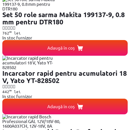
Set 50 role sarma Makita 199137-9, 0.8
mm pentru DTR180
99
762
lei
In stoc furnizor
Adaugă în coș
Incarcator rapid pentru acumulatori 18
V, Yato YT-828502
99
442
lei
In stoc furnizor
Adaugă în coș