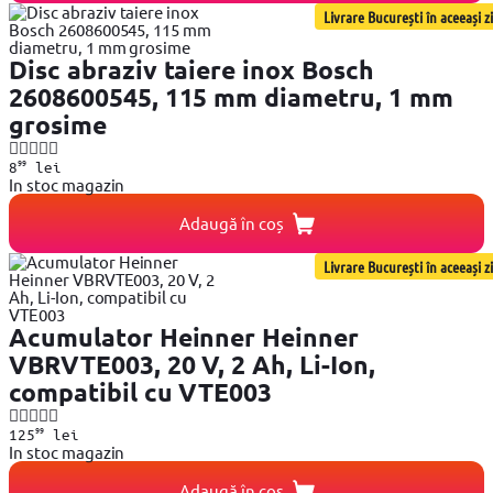
Livrare București în aceeași zi
Disc abraziv taiere inox Bosch
2608600545, 115 mm diametru, 1 mm
grosime
99
8
lei
In stoc magazin
Adaugă în coș
Livrare București în aceeași zi
Acumulator Heinner Heinner
VBRVTE003, 20 V, 2 Ah, Li-Ion,
compatibil cu VTE003
99
125
lei
In stoc magazin
Adaugă în coș