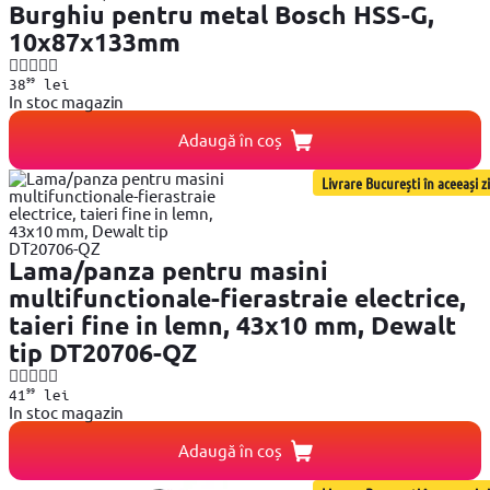
Burghiu pentru metal Bosch HSS-G,
10x87x133mm
99
38
lei
In stoc magazin
Adaugă în coș
Livrare București în aceeași zi
Lama/panza pentru masini
multifunctionale-fierastraie electrice,
taieri fine in lemn, 43x10 mm, Dewalt
tip DT20706-QZ
99
41
lei
In stoc magazin
Adaugă în coș