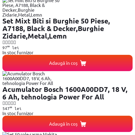
Set Mixt Biti si Burghie 50 Piese,
A7188, Black & Decker,Burghie
Zidarie,Metal,Lemn
99
97
lei
In stoc furnizor
Adaugă în coș
Acumulator Bosch 1600A00DD7, 18 V,
6 Ah, tehnologia Power For All
99
547
lei
In stoc furnizor
Adaugă în coș