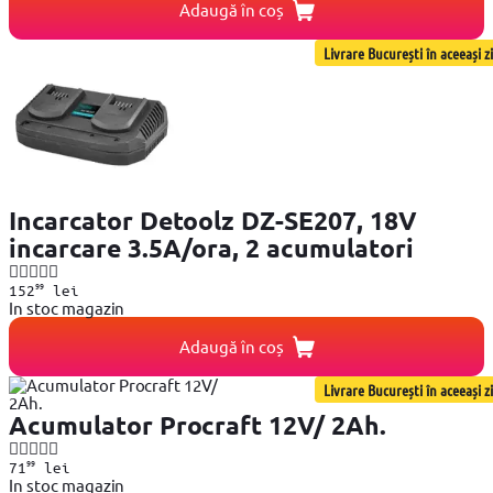
Adaugă în coș
Livrare București în aceeași zi
Incarcator Detoolz DZ-SE207, 18V
incarcare 3.5A/ora, 2 acumulatori
99
152
lei
In stoc magazin
Adaugă în coș
Livrare București în aceeași zi
Acumulator Procraft 12V/ 2Ah.
99
71
lei
In stoc magazin