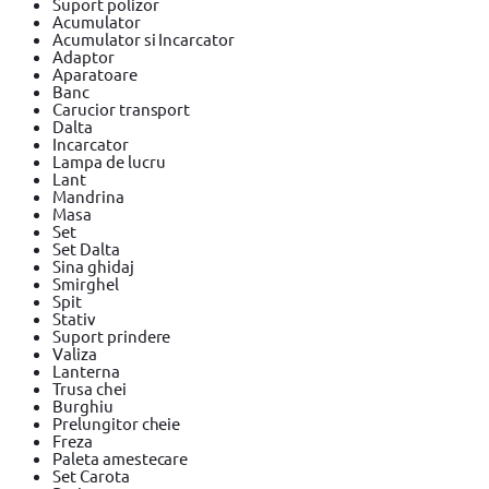
Suport polizor
Acumulator
Acumulator si Incarcator
Adaptor
Aparatoare
Banc
Carucior transport
Dalta
Incarcator
Lampa de lucru
Lant
Mandrina
Masa
Set
Set Dalta
Sina ghidaj
Smirghel
Spit
Stativ
Suport prindere
Valiza
Lanterna
Trusa chei
Burghiu
Prelungitor cheie
Freza
Paleta amestecare
Set Carota