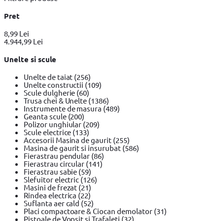
Pret
8,99 Lei
4.944,99 Lei
Unelte si scule
Unelte de taiat
(256)
Unelte constructii
(109)
Scule dulgherie
(60)
Trusa chei & Unelte
(1386)
Instrumente de masura
(489)
Geanta scule
(200)
Polizor unghiular
(209)
Scule electrice
(133)
Accesorii Masina de gaurit
(255)
Masina de gaurit si insurubat
(586)
Fierastrau pendular
(86)
Fierastrau circular
(141)
Fierastrau sabie
(59)
Slefuitor electric
(126)
Masini de frezat
(21)
Rindea electrica
(22)
Suflanta aer cald
(52)
Placi compactoare & Ciocan demolator
(31)
Pistoale de Vopsit si Trafaleti
(32)