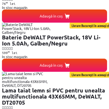
99
76
lei
In stoc magazin
Adaugă în coș
Livrare București în aceeași zi
Baterie DeWALT PowerStack, 18V Li-
Ion 5.0Ah, Galben/Negru
99
599
lei
In stoc magazin
Adaugă în coș
Livrare București în aceeași zi
Lama taiat lemn si PVC pentru unealta
multifunctionala 43X65MM, DeWALT,
DT20705