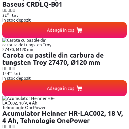
Baseus CRDLQ-B01
99
32
lei
In stoc depozit
Adaugă în coș
Carota cu pastile din carbura de
tungsten Troy 27470, Ø120 mm
99
144
lei
In stoc depozit
Adaugă în coș
Acumulator Heinner HR-LAC002, 18 V,
4 Ah, Tehnologie OnePower