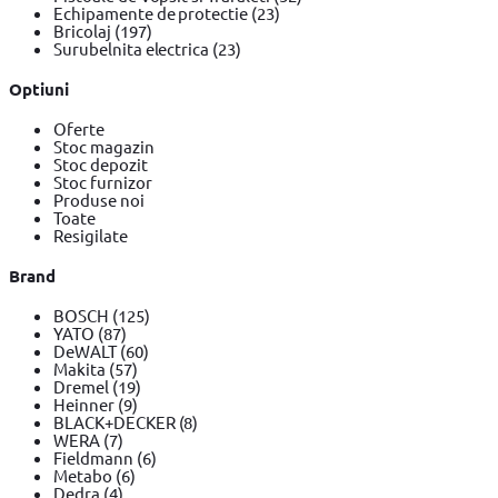
Echipamente de protectie
(23)
Bricolaj
(197)
Surubelnita electrica
(23)
Optiuni
Oferte
Stoc magazin
Stoc depozit
Stoc furnizor
Produse noi
Toate
Resigilate
Brand
BOSCH
(125)
YATO
(87)
DeWALT
(60)
Makita
(57)
Dremel
(19)
Heinner
(9)
BLACK+DECKER
(8)
WERA
(7)
Fieldmann
(6)
Metabo
(6)
Dedra
(4)