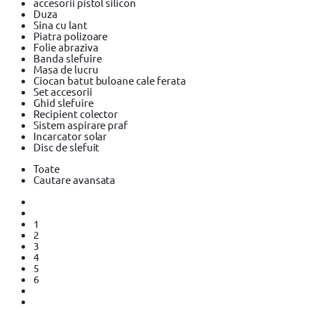
accesorii pistol silicon
Duza
Sina cu lant
Piatra polizoare
Folie abraziva
Banda slefuire
Masa de lucru
Ciocan batut buloane cale ferata
Set accesorii
Ghid slefuire
Recipient colector
Sistem aspirare praf
Incarcator solar
Disc de slefuit
Toate
Cautare avansata
1
2
3
4
5
6