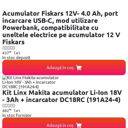
Acumulator Fiskars 12V- 4.0 Ah, port
incarcare USB-C, mod utilizare
Powerbank, compatibilitate cu
uneltele electrice pe acumulator 12 V
Fiskars
99
437
lei
In stoc depozit
Adaugă în coș
Kit Linx Makita acumulator Li-Ion 18V
- 3Ah + incarcator DC18RC (191A24-4)
99
402
lei
In stoc furnizor
Adaugă în coș