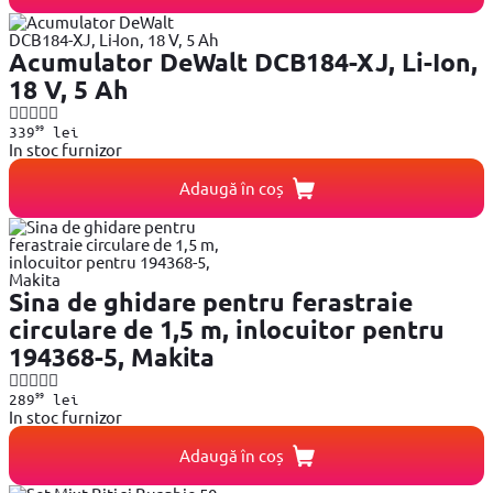
Acumulator DeWalt DCB184-XJ, Li-Ion,
18 V, 5 Ah
99
339
lei
In stoc furnizor
Adaugă în coș
Sina de ghidare pentru ferastraie
circulare de 1,5 m, inlocuitor pentru
194368-5, Makita
99
289
lei
In stoc furnizor
Adaugă în coș