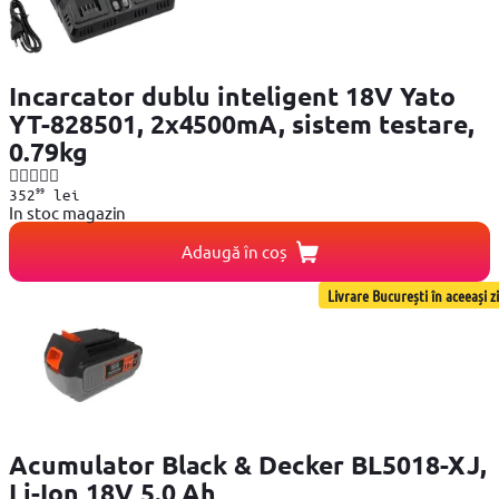
Incarcator dublu inteligent 18V Yato
YT-828501, 2x4500mA, sistem testare,
0.79kg
99
352
lei
In stoc magazin
Adaugă în coș
Livrare București în aceeași zi
Acumulator Black & Decker BL5018-XJ,
Li-Ion 18V 5.0 Ah