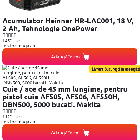
Acumulator Heinner HR-LAC001, 18 V,
2 Ah, Tehnologie OnePower
99
145
lei
In stoc magazin
Adaugă în coș
Livrare București în aceeași zi
Cuie / ace de 45 mm lungime, pentru
pistol cuie AF505, AF506, AF550H,
DBN500, 5000 bucati. Makita
99
112
lei
In stoc magazin
Adaugă în coș