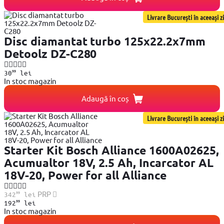
Livrare București în aceeași zi
Disc diamantat turbo 125x22.2x7mm
Detoolz DZ-C280
99
30
lei
In stoc magazin
Adaugă în coș
Livrare București în aceeași zi
Starter Kit Bosch Alliance 1600A02625,
Acumualtor 18V, 2.5 Ah, Incarcator AL
18V-20, Power for all Alliance
99
PRP
342
lei
99
192
lei
In stoc magazin