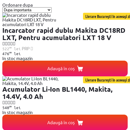
Ordonare dupa
Livrare București în aceeași zi
Incarcator rapid dublu Makita DC18RD
LXT, Pentru acumulatori LXT 18 V
99
PRP
522
lei
99
476
lei
In stoc magazin
Adaugă în coș
Livrare București în aceeași zi
Acumulator Li-Ion BL1440, Makita,
14.4V, 4.0 Ah
99
540
lei
In stoc magazin
Adaugă în coș