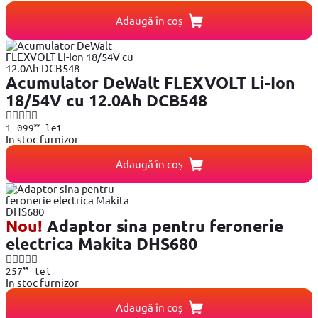
Adaugă în coș
Acumulator DeWalt FLEXVOLT Li-Ion
18/54V cu 12.0Ah DCB548
99
1.099
lei
In stoc furnizor
Adaugă în coș
Nou!
Adaptor sina pentru feronerie
electrica Makita DHS680
99
257
lei
In stoc furnizor
Adaugă în coș