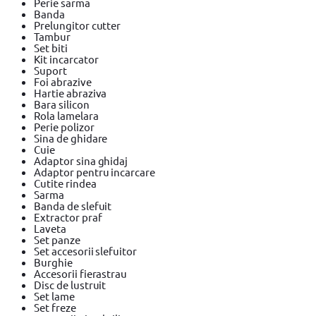
Perie sarma
Banda
Prelungitor cutter
Tambur
Set biti
Kit incarcator
Suport
Foi abrazive
Hartie abraziva
Bara silicon
Rola lamelara
Perie polizor
Sina de ghidare
Cuie
Adaptor sina ghidaj
Adaptor pentru incarcare
Cutite rindea
Sarma
Banda de slefuit
Extractor praf
Laveta
Set panze
Set accesorii slefuitor
Burghie
Accesorii fierastrau
Disc de lustruit
Set lame
Set freze