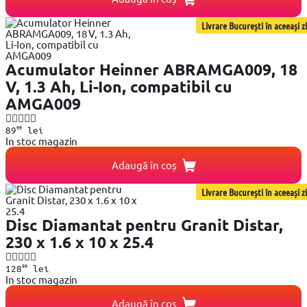
Livrare București în aceeași zi
Acumulator Heinner ABRAMGA009, 18
V, 1.3 Ah, Li-Ion, compatibil cu
AMGA009
99
89
lei
In stoc magazin
Adaugă în coș
Livrare București în aceeași zi
Disc Diamantat pentru Granit Distar,
230 x 1.6 x 10 x 25.4
99
128
lei
In stoc magazin
Adaugă în coș