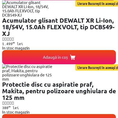
Livrare București în aceeași zi
Acumulator glisant DEWALT XR Li-Ion,
18/54V, 15.0Ah FLEXVOLT, tip DCB549-
XJ
99
1.499
lei
In stoc magazin
Adaugă în coș
Livrare București în aceeași zi
Protectie disc cu aspiratie praf,
Makita, pentru polizoare unghiulara de
125 mm
99
380
lei
In stoc magazin