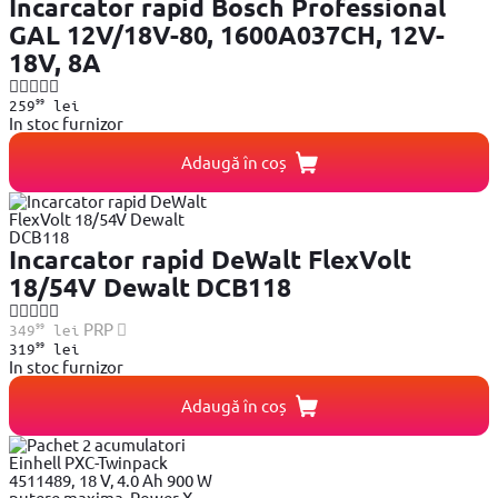
Incarcator rapid Bosch Professional
GAL 12V/18V-80, 1600A037CH, 12V-
18V, 8A
99
259
lei
In stoc furnizor
Adaugă în coș
Incarcator rapid DeWalt FlexVolt
18/54V Dewalt DCB118
99
PRP
349
lei
99
319
lei
In stoc furnizor
Adaugă în coș