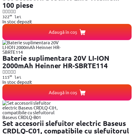
100 piese
99
322
lei
In stoc depozit
Adaugă în coș
Baterie suplimentara 20V LI-ION
2000mAh Heinner HR-SBRTE114
99
115
lei
In stoc depozit
Adaugă în coș
Set accesorii slefuitor electric Baseus
CRDLQ-C01, compatibile cu slefuitorul