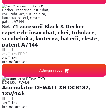
Set 71 accesorii Black & Decker -
capete de insurubat, chei, tubulare,
surubelnita, lanterna, baterii, cleste,
patent A7144
99
PRP
242
lei
99
232
lei
In stoc furnizor
Adaugă în coș
Acumulator DEWALT XR DCB182,
18V/4Ah
99
396
lei
In stoc furnizor