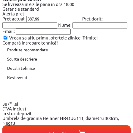
Se livreaza in 6 zile pana in ora 18:00
Garantie standard
Alerta pret!
Pret actual:
Pret dorit:
Nume:
Email:
Vreau sa aflu primul ofertele zilnice!
Trimite!
Compară
Intrebare tehnică?
Produse recomandate
Scurta descriere
Detalii tehnice
Review-uri
99
387
lei
(TVA inclus)
In stoc depozit
Umbrela de gradina Heinner HR-DUG111, diametru 300cm,
Negru