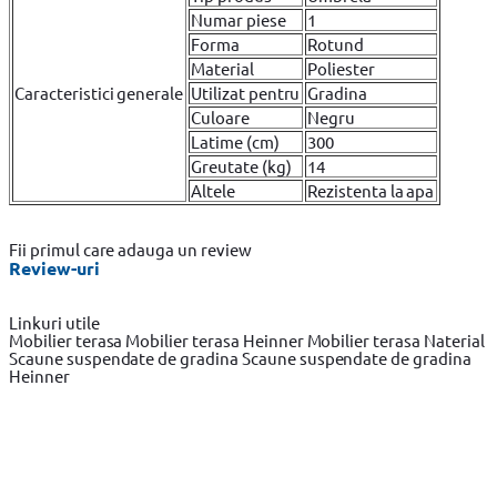
Numar piese
1
Forma
Rotund
Material
Poliester
Caracteristici generale
Utilizat pentru
Gradina
Culoare
Negru
Latime (cm)
300
Greutate (kg)
14
Altele
Rezistenta la apa
Fii primul care adauga un review
Review-uri
Linkuri utile
Mobilier terasa
Mobilier terasa Heinner
Mobilier terasa Naterial
Scaune suspendate de gradina
Scaune suspendate de gradina
Heinner