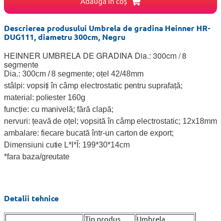
Adaugă în coș
Descrierea produsului Umbrela de gradina Heinner HR-
DUG111, diametru 300cm, Negru
HEINNER UMBRELA DE GRADINA Dia.: 300cm / 8
segmente
Dia.: 300cm / 8 segmente; oțel 42/48mm
stâlpi: vopsiți în câmp electrostatic pentru suprafață;
material: poliester 160g
funcție: cu manivelă; fără clapă;
nervuri: țeavă de oțel; vopsită în câmp electrostatic; 12x18mm
ambalare: fiecare bucată într-un carton de export;
Dimensiuni cutie L*l*Î: 199*30*14cm
*fara baza/greutate
Detalii tehnice
Tip produs
Umbrela