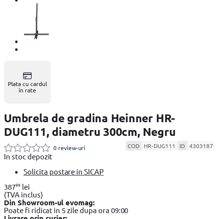
Plata cu cardul
în rate
Umbrela de gradina Heinner HR-
DUG111, diametru 300cm, Negru
COD
HR-DUG111
ID
4303187
0 review-uri
In stoc depozit
Solicita postare in SICAP
99
387
lei
(TVA inclus)
Din Showroom-ul evomag:
Poate fi ridicat in 5 zile dupa ora 09:00
Livrare prin curier: