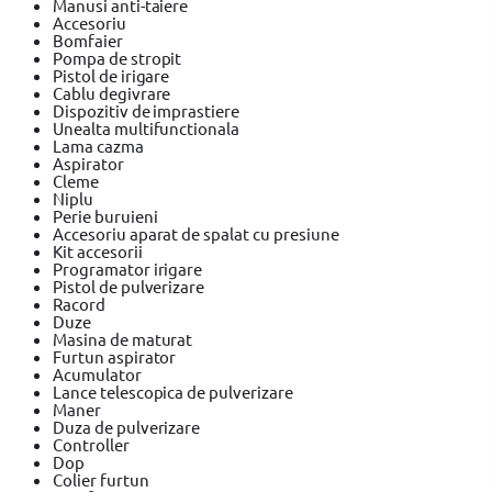
Manusi anti-taiere
Accesoriu
Bomfaier
Pompa de stropit
Pistol de irigare
Cablu degivrare
Dispozitiv de imprastiere
Unealta multifunctionala
Lama cazma
Aspirator
Cleme
Niplu
Perie buruieni
Accesoriu aparat de spalat cu presiune
Kit accesorii
Programator irigare
Pistol de pulverizare
Racord
Duze
Masina de maturat
Furtun aspirator
Acumulator
Lance telescopica de pulverizare
Maner
Duza de pulverizare
Controller
Dop
Colier furtun