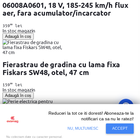
06008A0601, 18 V, 185-245 km/h flux
aer, fara acumulator/incarcator
99
359
lei
In stoc magazin
Adaugă în coș
Fierastrau de gradina cu lama fixa
Fiskars SW48, otel, 47 cm
99
159
lei
In stoc magazin
Adaugă în coș
Reduceri la tot ce iti doresti! Aboneaza-te la
notificari ca sa nu le ratezi!
NU, MULTUMESC
ACCEPT
Perie electrica pentru buruieni
Nu colectam date cu caracter personal.