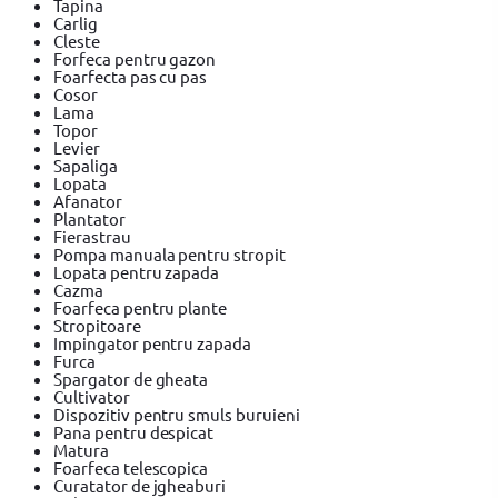
Tapina
Carlig
Cleste
Forfeca pentru gazon
Foarfecta pas cu pas
Cosor
Lama
Topor
Levier
Sapaliga
Lopata
Afanator
Plantator
Fierastrau
Pompa manuala pentru stropit
Lopata pentru zapada
Cazma
Foarfeca pentru plante
Stropitoare
Impingator pentru zapada
Furca
Spargator de gheata
Cultivator
Dispozitiv pentru smuls buruieni
Pana pentru despicat
Matura
Foarfeca telescopica
Curatator de jgheaburi