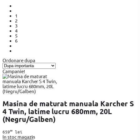
1
2
3
4
5
6
Ordonare dupa
Campanie!
Masina de maturat manuala Karcher S
4 Twin, latime lucru 680mm, 20L
(Negru/Galben)
99
659
lei
In stoc magazin