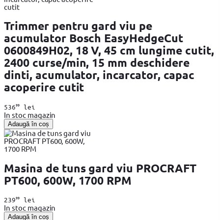
Trimmer pentru gard viu pe
acumulator Bosch EasyHedgeCut
0600849H02, 18 V, 45 cm lungime cutit,
2400 curse/min, 15 mm deschidere
dinti, acumulator, incarcator, capac
acoperire cutit
99
536
lei
In stoc magazin
Adaugă în coș
Masina de tuns gard viu PROCRAFT
PT600, 600W, 1700 RPM
99
239
lei
In stoc magazin
Adaugă în coș