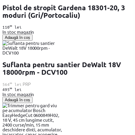
Pistol de stropit Gardena 18301-20, 3
moduri (Gri/Portocaliu)
99
110
lei
In stoc magazin
Adaugă în coș
Suflanta pentru santier DeWalt 18V
18000rpm - DCV100
99
PRP
564
lei
99
495
lei
In stoc magazin
Adaugă în coș