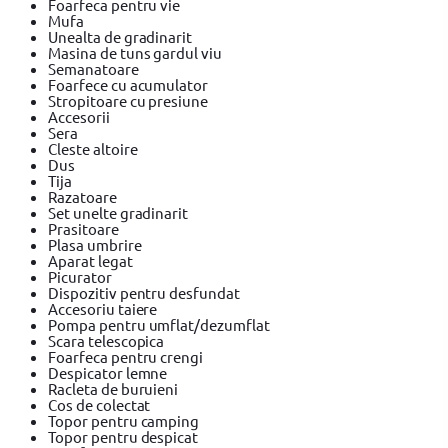
Foarfeca pentru vie
Mufa
Unealta de gradinarit
Masina de tuns gardul viu
Semanatoare
Foarfece cu acumulator
Stropitoare cu presiune
Accesorii
Sera
Cleste altoire
Dus
Tija
Razatoare
Set unelte gradinarit
Prasitoare
Plasa umbrire
Aparat legat
Picurator
Dispozitiv pentru desfundat
Accesoriu taiere
Pompa pentru umflat/dezumflat
Scara telescopica
Foarfeca pentru crengi
Despicator lemne
Racleta de buruieni
Cos de colectat
Topor pentru camping
Topor pentru despicat