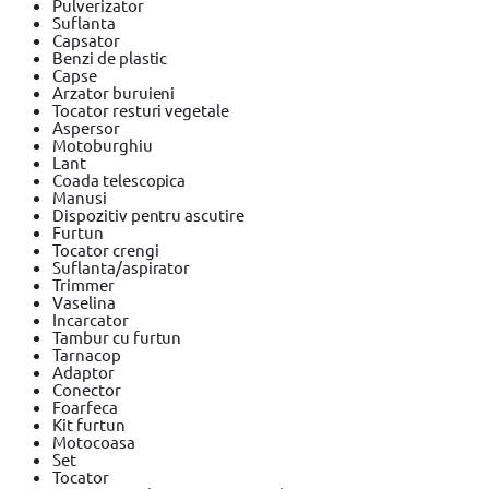
Pulverizator
Suflanta
Capsator
Benzi de plastic
Capse
Arzator buruieni
Tocator resturi vegetale
Aspersor
Motoburghiu
Lant
Coada telescopica
Manusi
Dispozitiv pentru ascutire
Furtun
Tocator crengi
Suflanta/aspirator
Trimmer
Vaselina
Incarcator
Tambur cu furtun
Tarnacop
Adaptor
Conector
Foarfeca
Kit furtun
Motocoasa
Set
Tocator