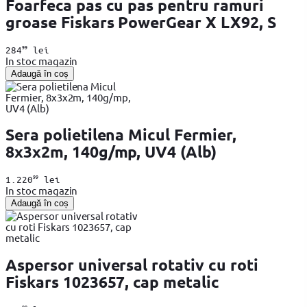
Foarfeca pas cu pas pentru ramuri
groase Fiskars PowerGear X LX92, S
99
284
lei
In stoc magazin
Adaugă în coș
Sera polietilena Micul Fermier,
8x3x2m, 140g/mp, UV4 (Alb)
99
1.220
lei
In stoc magazin
Adaugă în coș
Aspersor universal rotativ cu roti
Fiskars 1023657, cap metalic
99