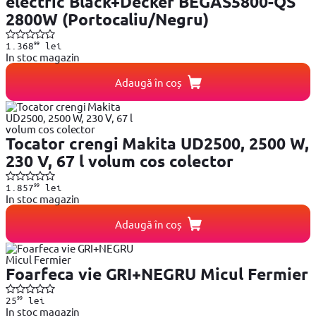
electric Black+Decker BEGAS5800-QS
2800W (Portocaliu/Negru)
99
1.368
lei
In stoc magazin
Adaugă în coș
Tocator crengi Makita UD2500, 2500 W,
230 V, 67 l volum cos colector
99
1.857
lei
In stoc magazin
Adaugă în coș
Foarfeca vie GRI+NEGRU Micul Fermier
99
25
lei
In stoc magazin