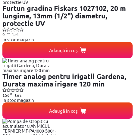
Furtun gradina Fiskars 1027102, 20 m
lungime, 13mm (1/2") diametru,
protectie UV
99
91
lei
In stoc magazin
Adaugă în coș
Timer analog pentru irigatii Gardena,
Durata maxima irigare 120 min
99
156
lei
In stoc magazin
Adaugă în coș