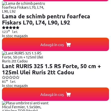
Lama de schimb pentru foarfeca
Fiskars L70, L74, L90, L92
99
123
lei
In stoc magazin
Adaugă în coș
Lant RURIS 325 1.5 RS Forte, 50 cm +
125ml Ulei Ruris 2tt Cadou
99
81
lei
In stoc magazin
Adaugă în coș