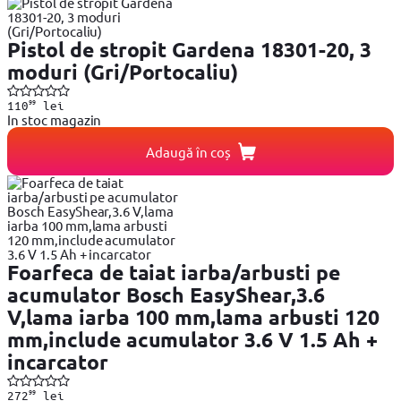
Pistol de stropit Gardena 18301-20, 3
moduri (Gri/Portocaliu)
99
110
lei
In stoc magazin
Adaugă în coș
Foarfeca de taiat iarba/arbusti pe
acumulator Bosch EasyShear,3.6
V,lama iarba 100 mm,lama arbusti 120
mm,include acumulator 3.6 V 1.5 Ah +
incarcator
99
272
lei