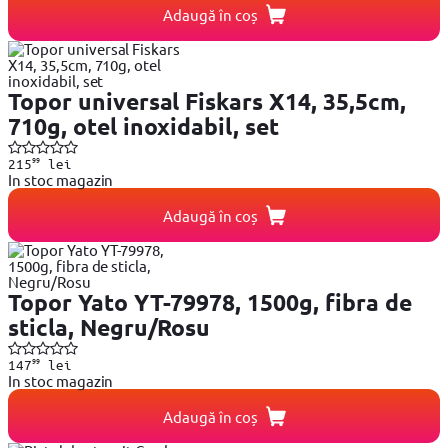
Adaugă în coș
Topor universal Fiskars X14, 35,5cm,
710g, otel inoxidabil, set
99
215
lei
In stoc magazin
Adaugă în coș
Topor Yato YT-79978, 1500g, fibra de
sticla, Negru/Rosu
99
147
lei
In stoc magazin
Adaugă în coș