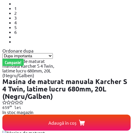
1
2
3
4
5
6
Ordonare dupa
Campanie!
Masina de maturat manuala Karcher S
4 Twin, latime lucru 680mm, 20L
(Negru/Galben)
99
659
lei
In stoc magazin
Adaugă în coș