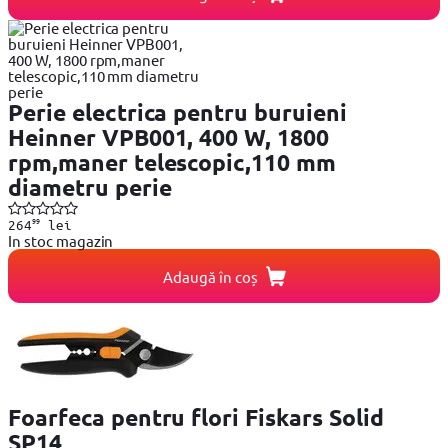
Perie electrica pentru buruieni
Heinner VPB001, 400 W, 1800
rpm,maner telescopic,110 mm
diametru perie
99
264
lei
In stoc magazin
Adaugă în coș
Foarfeca pentru flori Fiskars Solid
SP14