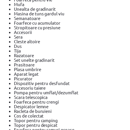
Mufa
Unealta de gradinarit
Masina de tuns gardul viu
Semanatoare
Foarfece cu acumulator
Stropitoare cu presiune
Accesorii
Sera
Cleste altoire
Dus
Tija
Razatoare
Set unelte gradinarit
Prasitoare
Plasa umbrire
Aparat legat
Picurator
Dispozitiv pentru desfundat
Accesoriu taiere
Pompa pentru umflat/dezumflat
Scara telescopica
Foarfeca pentru crengi
Despicator lemne
Racleta de buruieni
Cos de colectat
Topor pentru camping
Topor pentru despicat
Foarfeca pentru ramuri groase