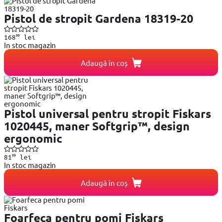
Pistol de stropit Gardena 18319-20
99
168
lei
In stoc magazin
Adaugă în coș
Pistol universal pentru stropit Fiskars
1020445, maner Softgrip™, design
ergonomic
99
81
lei
In stoc magazin
Adaugă în coș
Foarfeca pentru pomi Fiskars