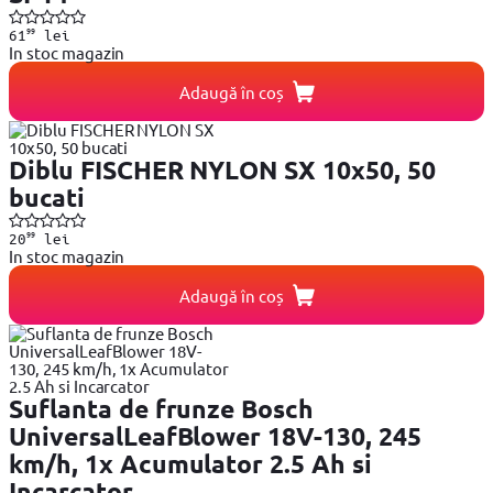
99
61
lei
In stoc magazin
Adaugă în coș
Diblu FISCHER NYLON SX 10x50, 50
bucati
99
20
lei
In stoc magazin
Adaugă în coș
Suflanta de frunze Bosch
UniversalLeafBlower 18V-130, 245
km/h, 1x Acumulator 2.5 Ah si
Incarcator