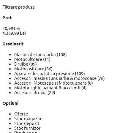
Filtrare produse
Pret
20,99 Lei
4.369,99 Lei
Gradinarit
Masina de tuns iarba
(108)
Motocultoare
(11)
Drujbe
(89)
Motocositoare
(56)
Aparate de spalat cu presiune
(109)
Accesorii masina tuns iarba & motocoase
(76)
Accesorii Motosape si Motocultoare
(8)
Motoburghiu pamant & accesorii
(4)
Accesorii drujba
(29)
Optiuni
Oferte
Stoc magazin
Stoc depozit
Stoc furnizor
Produse noi