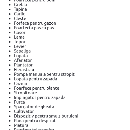
Grebla
Tapina
Carlig
Cleste
Forfeca pentru gazon
Foarfecta pas cu pas
Cosor
Lama
Topor
Levier
Sapaliga
Lopata
Afanator
Plantator
Fierastrau
Pompa manuala pentru stropit
Lopata pentru zapada
Cazma
Foarfeca pentru plante
Stropitoare
Impingator pentru zapada
Furca
Spargator de gheata
Cultivator
Dispozitiv pentru smuls buruieni
Pana pentru despicat
Matura
Foarfeca telescopica