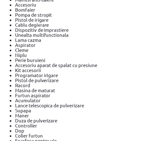
Accesoriu
Bomfaier
Pompa de stropit
Pistol de irigare
Cablu degivrare
Dispozitiv de imprastiere
Unealta multifunctionala
Lama cazma
Aspirator
Cleme
Niplu
Perie buruieni
Accesoriu aparat de spalat cu presiune
Kit accesorii
Programator irigare
Pistol de pulverizare
Racord
Masina de maturat
Furtun aspirator
Acumulator
Lance telescopica de pulverizare
Supapa
Maner
Duza de pulverizare
Controller
Dop
Colier furtun
Foarfeca pentru vie