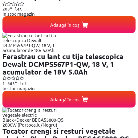
99
203
lei
In stoc magazin
Adaugă în coș
Ferastrau cu lant cu tija telescopica
Dewalt DCMPS567P1-QW, 18 V, 1
acumulator de 18V 5.0Ah
99
1.663
lei
In stoc magazin
Adaugă în coș
Tocator crengi si resturi vegetale