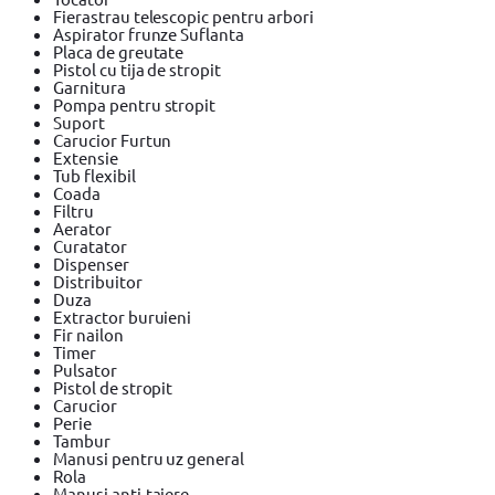
Fierastrau telescopic pentru arbori
Aspirator frunze Suflanta
Placa de greutate
Pistol cu tija de stropit
Garnitura
Pompa pentru stropit
Suport
Carucior Furtun
Extensie
Tub flexibil
Coada
Filtru
Aerator
Curatator
Dispenser
Distribuitor
Duza
Extractor buruieni
Fir nailon
Timer
Pulsator
Pistol de stropit
Carucior
Perie
Tambur
Manusi pentru uz general
Rola
Manusi anti-taiere