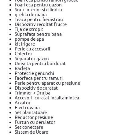
Foarfeca pentru gazon
Snur interior si cilindru
grebla de mana
Teaca pentru fierastrau
Dispozitiv recoltat fructe
Tija de stropit
Suprafata pentru pana
pompa de apa
kit irigare
Perie cu accesorii
Colector
Separator gazon
Unealta pentru bordurat
Racleta
Protectie genunchi
Faorfeca pentru ramuri
Perie pentru aparat cu presiune
Dispozitiv de curatat
Trimmer + Drujba
Accesorii curatat incaltamintea
Arzator
Electrovana
Set plantatoare
Reductor presiune
Furtun cu derulator
Set conectare
Sistem de Udare