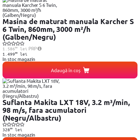
Masina de maturat manuala Karcher S
6 Twin, 860mm, 3000 m²/h
(Galben/Negru)
99
PRP
1.586
lei
99
1.499
lei
In stoc magazin
Adaugă în coș
Suflanta Makita LXT 18V, 3.2 m³/min,
98 m/s, fara acumulatori
(Negru/Albastru)
99
328
lei
In stoc magazin