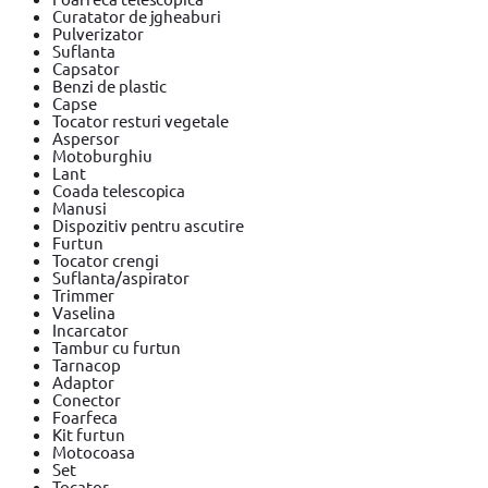
Curatator de jgheaburi
Pulverizator
Suflanta
Capsator
Benzi de plastic
Capse
Tocator resturi vegetale
Aspersor
Motoburghiu
Lant
Coada telescopica
Manusi
Dispozitiv pentru ascutire
Furtun
Tocator crengi
Suflanta/aspirator
Trimmer
Vaselina
Incarcator
Tambur cu furtun
Tarnacop
Adaptor
Conector
Foarfeca
Kit furtun
Motocoasa
Set
Tocator