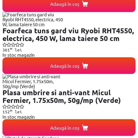
Adaugă în coș
Foarfeca tuns gard viu Ryobi RHT4550,
electrica, 450 W, lama taiere 50 cm
99
361
lei
In stoc magazin
Adaugă în coș
Plasa umbrire si anti-vant Micul
Fermier, 1.75x50m, 50g/mp (Verde)
99
152
lei
In stoc magazin
Adaugă în coș