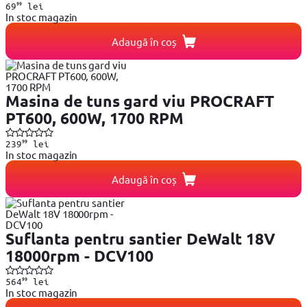
99
69
lei
In stoc magazin
Adaugă în coș
Masina de tuns gard viu PROCRAFT
PT600, 600W, 1700 RPM
99
239
lei
In stoc magazin
Adaugă în coș
Suflanta pentru santier DeWalt 18V
18000rpm - DCV100
99
564
lei
In stoc magazin