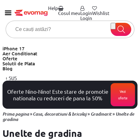
Help
Cosul meu
Login
Wishlist
Login
iPhone 17
Aer Conditionat
Oferte
Solutii de Plata
Blog
↑
SUS
Oferte Nino-Nino! Este stare de promotie
Vezi
nationala cu reduceri de pana la 50%
oferte
»
»
»
Prima pagina
Casa, decoratiuni & bricolaj
Gradinarit
Unelte de
gradina
Unelte de gradina