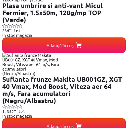
Plasa umbrire si anti-vant Micul
Fermier, 1.5x50m, 120g/mp TOP
(Verde)
99
284
lei
In stoc magazin
Adaugă în coș
Suflanta frunze Makita UB001GZ, XGT
40 Vmax, Mod Boost, Viteza aer 64
m/s, Fara acumulatori
(Negru/Albastru)
99
1.359
lei
In stoc magazin
Adaugă în coș