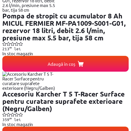
Pompa de stropit cu acumulator 8 Ah
MICUL FERMIER MF-PA1009-S001-G01,
rezervor 18 litri, debit 2.6 l/min,
presiune max 5.5 bar, tija 58 cm
99
213
lei
In stoc magazin
Adaugă în coș
Accesoriu Karcher T 5 T-Racer Surface
pentru curatare suprafete exterioare
(Negru/Galben)
99
359
lei
In stoc magazin