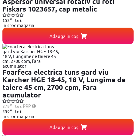
Aspersor universal rotativ cu roti
Fiskars 1023657, cap metalic
99
152
lei
In stoc magazin
Adaugă în coș
Foarfeca electrica tuns gard viu
Karcher HGE 18-45, 18 V, Lungime de
taiere 45 cm, 2700 cpm, Fara
acumulator
99
PRP
879
lei
99
559
lei
In stoc magazin
Adaugă în coș