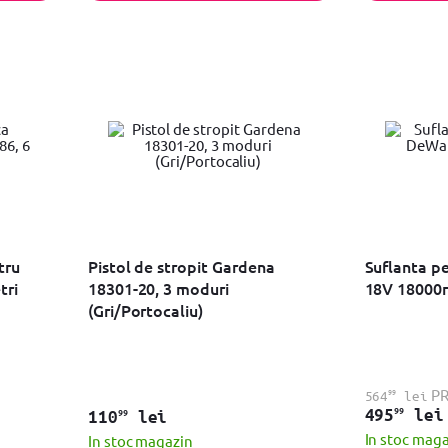
tru
Pistol de stropit Gardena
Suflanta p
tri
18301-20, 3 moduri
18V 18000
(Gri/Portocaliu)
99
P
564
lei
99
495
lei
99
110
lei
In stoc mag
In stoc magazin