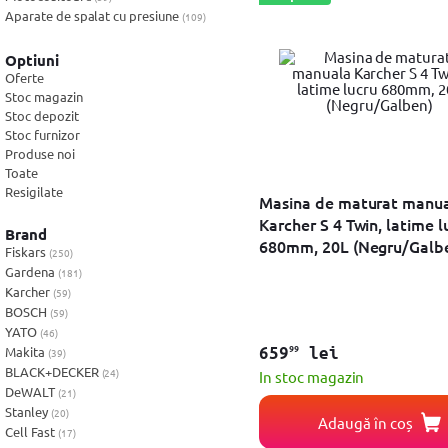
Foto & Video
Aparate de spalat cu presiune
(109)
Accesorii masina tuns iarba & motocoase
(76)
Software
Accesorii Motosape si Motocultoare
(8)
Optiuni
Motoburghiu pamant & accesorii
Oferte
(4)
Retelistica
Accesorii drujba
Stoc magazin
(29)
Stoc depozit
Ingrijire personala
Stoc furnizor
Produse noi
Toate
Sport & Fitness
Resigilate
Masina de maturat manu
Bebe, Copii & Jucarii
Karcher S 4 Twin, latime l
Brand
680mm, 20L (Negru/Galb
Fiskars
Casa, Decoratiuni & Bricolaj
(250)
Gardena
(181)
Karcher
Birotica
(59)
BOSCH
(59)
YATO
Ceasuri
(46)
99
Makita
659
lei
(39)
BLACK+DECKER
Servicii
(24)
In stoc magazin
DeWALT
(21)
Stanley
Vouchere
(20)
Adaugă în coș
Cell Fast
(17)