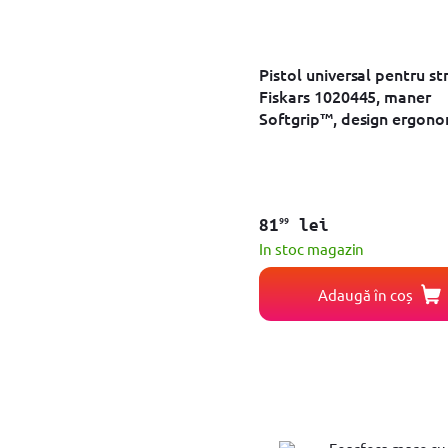
Mufa
Unealta de gradinarit
Masina de tuns gardul viu
Semanatoare
Pistol universal pentru st
Foarfece cu acumulator
Fiskars 1020445, maner
Stropitoare cu presiune
Softgrip™, design ergono
Accesorii
Sera
Cleste altoire
Dus
Tija
Razatoare
99
81
lei
Set unelte gradinarit
In stoc magazin
Prasitoare
Plasa umbrire
Adaugă în coș
Aparat legat
Picurator
Dispozitiv pentru desfundat
Accesoriu taiere
Pompa pentru umflat/dezumflat
Scara telescopica
Foarfeca pentru crengi
Despicator lemne
Racleta de buruieni