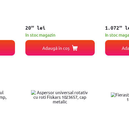
99
99
20
lei
1.072
l
In stoc magazin
In stoc mag
Adaugă în coș
Ada