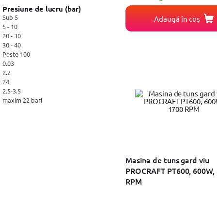
Fischer
Impingator pentru zapada
Presiune de lucru (bar)
(1)
Nilfisk
Furca
Sub 5
Adaugă în coș
(1)
Spargator de gheata
5 - 10
Zipper
(1)
Cultivator
20 - 30
ROTHENBERGER
(1)
Dispozitiv pentru smuls buruieni
30 - 40
Detoolz
(1)
Pana pentru despicat
Peste 100
XAVAX
(1)
Matura
0.03
GERBER
(1)
Foarfeca telescopica
2.2
AW Tools
(1)
Curatator de jgheaburi
24
Clinex
(1)
Pulverizator
2.5-3.5
Imoum
(1)
Suflanta
maxim 22 bari
Ruris
(1)
Capsator
Bocika
(1)
Benzi de plastic
Capse
Arzator buruieni
Tocator resturi vegetale
Aspersor
Masina de tuns gard viu
Motoburghiu
PROCRAFT PT600, 600W,
Lant
RPM
Coada telescopica
Manusi
Dispozitiv pentru ascutire
Furtun