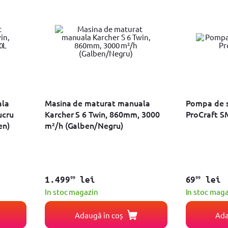
ala
Masina de maturat manuala
Pompa de s
ucru
Karcher S 6 Twin, 860mm, 3000
ProCraft S
en)
m²/h (Galben/Negru)
99
99
1.499
lei
69
lei
In stoc magazin
In stoc mag
Adaugă în coș
Ada