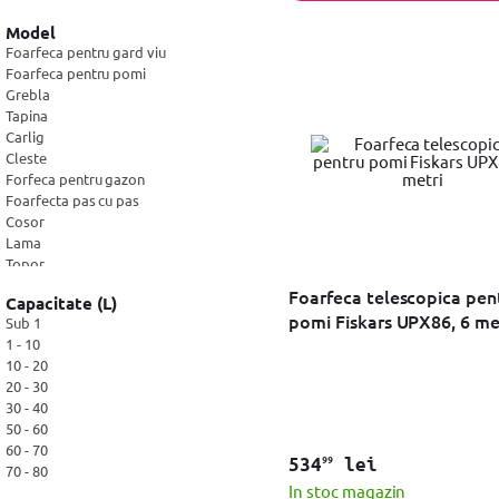
Heinner
Resigilate
(13)
Lahti Pro
(12)
Model
Fieldmann
(10)
Foarfeca pentru gard viu
Rebel
Foarfeca pentru pomi
(9)
Micul Fermier
Grebla
(9)
Verto
Tapina
(9)
Carlig
Hyundai
(8)
Cleste
Metabo
(7)
Forfeca pentru gazon
Batavia
(6)
Foarfecta pas cu pas
Dedra
(6)
Cosor
Einhell
(5)
Lama
OEM
(5)
Topor
Adler
(3)
Levier
NAC
Foarfeca telescopica pen
(3)
Capacitate (L)
Sapaliga
Ryobi
(2)
pomi Fiskars UPX86, 6 me
Sub 1
Lopata
Graphite
(2)
1 - 10
Afanator
ProCraft
(2)
10 - 20
Plantator
Gerlach
(1)
20 - 30
Fierastrau
Lechpol
30 - 40
(1)
Pompa manuala pentru stropit
WORX
50 - 60
(1)
Lopata pentru zapada
Plus
60 - 70
(1)
Cazma
99
534
lei
70 - 80
Veritable
(1)
Foarfeca pentru plante
In stoc magazin
Cellfast
Stropitoare
(1)