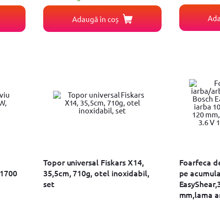
Ada
Adaugă în coș
Topor universal Fiskars X14,
Foarfeca de
 1700
35,5cm, 710g, otel inoxidabil,
pe acumula
set
EasyShear,3
mm,lama ar
mm,include
1.5 Ah + in