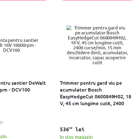
entru santier DeWalt
Trimmer pentru gard viu pe
rpm - DCV100
acumulator Bosch
EasyHedgeCut 0600849H02, 18
V, 45 cm lungime cutit, 2400
curse/min, 15 mm deschidere
dinti, acumulator, incarcator,
RP
capac acoperire cutit
99
536
lei
azin
In stoc magazin