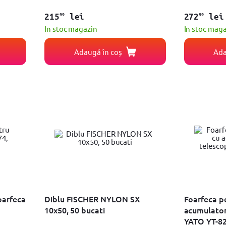
99
99
215
lei
272
lei
In stoc magazin
In stoc mag
Adaugă în coș
Ada
oarfeca
Diblu FISCHER NYLON SX
Foarfeca pe
10x50, 50 bucati
acumulator
YATO YT-8