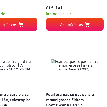
99
81
lei
azin
In stoc magazin
ugă în coș
Adaugă în coș
ntru gard viu cu
Foarfeca pas cu pas pentru
 18V, telescopica
ramuri groase Fiskars
2834
PowerGear X LX92, S