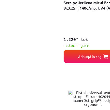
Cablu degivrare
Sera polietilena Micul Fer
Dispozitiv de imprastiere
8x3x2m, 140g/mp, UV4 (A
Unealta multifunctionala
Lama cazma
Aspirator
Cleme
Niplu
Perie buruieni
Accesoriu aparat de spalat cu presiune
99
1.220
lei
Kit accesorii
In stoc magazin
Programator irigare
Pistol de pulverizare
Adaugă în coș
Racord
Duze
Masina de maturat
Furtun aspirator
Acumulator
Lance telescopica de pulverizare
Maner
Duza de pulverizare
Controller
Dop
Colier furtun
Foarfeca pentru vie