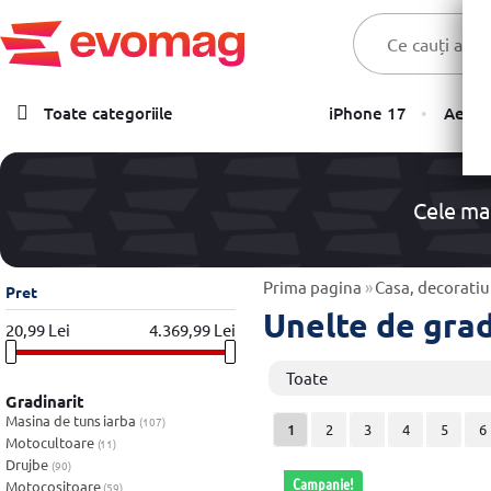
Toate categoriile
iPhone 17
Aer C
Laptopuri
Telefoane, Tablete & Accesorii
Cele ma
TV & Multimedia
Componente PC & Gaming
Prima pagina
»
Casa, decoratiun
Pret
Unelte de gra
20,99 Lei
4.369,99 Lei
Calculatoare - Sisteme PC
Monitoare
Toate
Gradinarit
Electrocasnice
Masina de tuns iarba
(107)
1
2
3
4
5
6
Motocultoare
(11)
Imprimante
Drujbe
(90)
Campanie!
Motocositoare
(59)