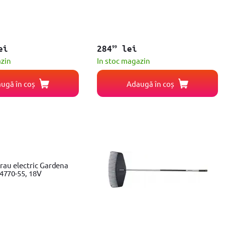
99
ei
284
lei
azin
In stoc magazin
ugă în coș
Adaugă în coș