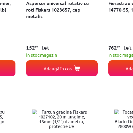
mier,
Aspersor universal rotativ cu
Fierastrau 
lb)
roti Fiskars 1023657, cap
14770-55, 
metalic
99
99
152
lei
762
lei
In stoc magazin
In stoc mag
Adaugă în coș
Ada