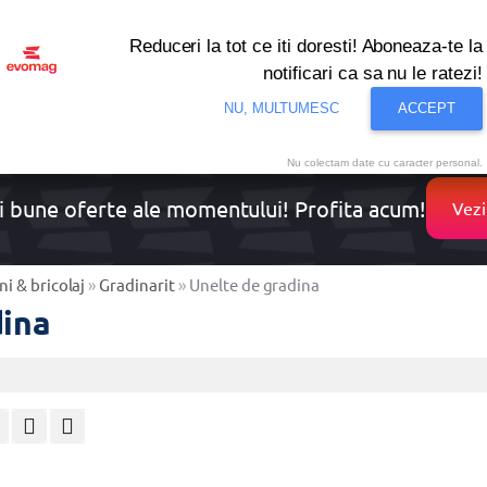
Reduceri la tot ce iti doresti! Aboneaza-te la
notificari ca sa nu le ratezi!
NU, MULTUMESC
ACCEPT
onditionat
Noutati
Oferte
Resigilate
Solutii de 
Nu colectam date cu caracter personal.
i bune oferte ale momentului! Profita acum!
Vezi
i & bricolaj
»
Gradinarit
»
Unelte de gradina
dina