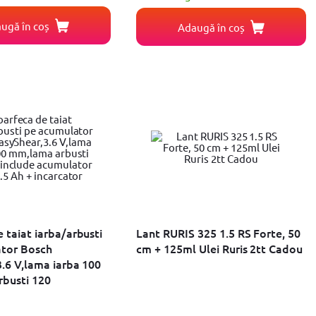
ugă în coș
Adaugă în coș
 taiat iarba/arbusti
Lant RURIS 325 1.5 RS Forte, 50
tor Bosch
cm + 125ml Ulei Ruris 2tt Cadou
.6 V,lama iarba 100
busti 120
 acumulator 3.6 V
carcator