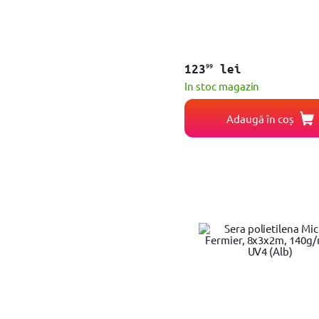
Coada
Filtru
Aerator
Curatator
Dispenser
99
123
lei
Distribuitor
In stoc magazin
Duza
Extractor buruieni
Adaugă în coș
Fir nailon
Timer
Pulsator
Pistol de stropit
Carucior
Perie
Tambur
Piesa
Manusi pentru uz general
Rola
Manusi anti-taiere
Accesoriu
Bomfaier
Pompa de stropit
Pistol de irigare