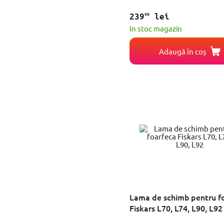
Tocator crengi
Suflanta/aspirator
99
239
lei
Trimmer
In stoc magazin
Vaselina
Incarcator
Tambur cu furtun
Adaugă în coș
Tarnacop
Adaptor
Conector
Foarfeca
Kit furtun
Motocoasa
Set
Tocator
Fierastrau telescopic pentru arbori
Aspirator frunze Suflanta
Placa de greutate
Pistol cu tija de stropit
Garnitura
Pompa pentru stropit
Suport
Lama de schimb pentru f
Carucior Furtun
Fiskars L70, L74, L90, L92
Extensie
Tub flexibil