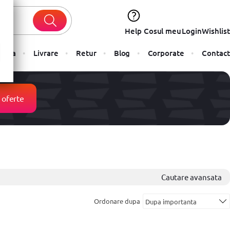
Help
Cosul meu
Login
Wishlist
Plata
Livrare
Retur
Blog
Corporate
Contact
 oferte
Cautare avansata
Ordonare dupa