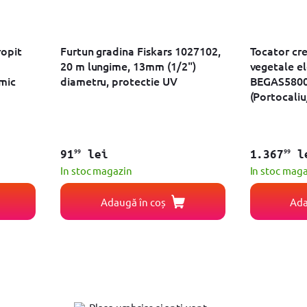
ropit
Furtun gradina Fiskars 1027102,
Tocator cren
20 m lungime, 13mm (1/2")
vegetale e
mic
diametru, protectie UV
BEGAS580
(Portocali
99
99
91
lei
1.367
l
In stoc magazin
In stoc mag
Adaugă în coș
Ada