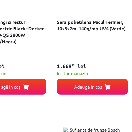
gi si resturi
Sera polietilena Micul Fermier,
lectric Black+Decker
10x3x2m, 140g/mp UV4 (Verde)
0-QS 2800W
u/Negru)
99
ei
1.669
lei
azin
In stoc magazin
ugă în coș
Adaugă în coș