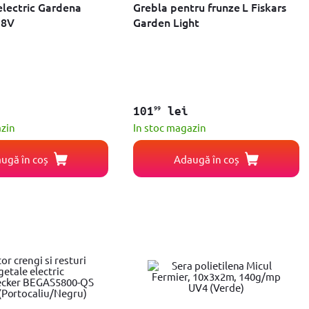
electric Gardena
Grebla pentru frunze L Fiskars
18V
Garden Light
99
101
lei
azin
In stoc magazin
ugă în coș
Adaugă în coș