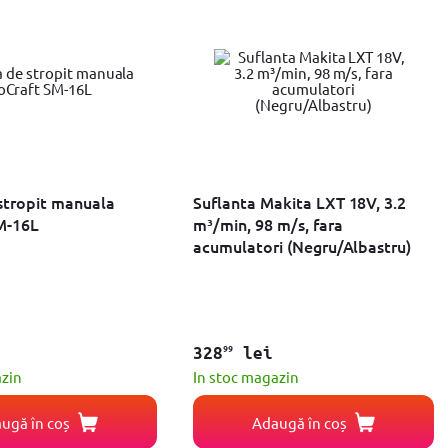
tropit manuala
Suflanta Makita LXT 18V, 3.2
M-16L
m³/min, 98 m/s, fara
acumulatori (Negru/Albastru)
99
328
lei
azin
In stoc magazin
ugă în coș
Adaugă în coș