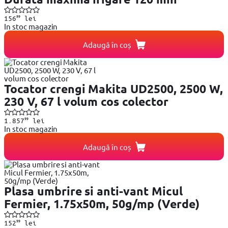
99
156
lei
In stoc magazin
Adaugă în coș
Tocator crengi Makita UD2500, 2500 W,
230 V, 67 l volum cos colector
99
1.857
lei
In stoc magazin
Adaugă în coș
Plasa umbrire si anti-vant Micul
Fermier, 1.75x50m, 50g/mp (Verde)
99
152
lei