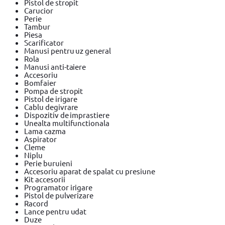
Pistol de stropit
Carucior
Perie
Tambur
Piesa
Scarificator
Manusi pentru uz general
Rola
Manusi anti-taiere
Accesoriu
Bomfaier
Pompa de stropit
Pistol de irigare
Cablu degivrare
Dispozitiv de imprastiere
Unealta multifunctionala
Lama cazma
Aspirator
Cleme
Niplu
Perie buruieni
Accesoriu aparat de spalat cu presiune
Kit accesorii
Programator irigare
Pistol de pulverizare
Racord
Lance pentru udat
Duze