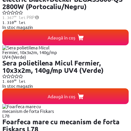
2800W (Portocaliu/Negru)
99
PRP
1.367
lei
99
1.310
lei
In stoc magazin
Adaugă în coș
Sera polietilena Micul Fermier,
10x3x2m, 140g/mp UV4 (Verde)
99
1.669
lei
In stoc magazin
Adaugă în coș
Foarfeca mare cu mecanism de forta
Fiskars L78