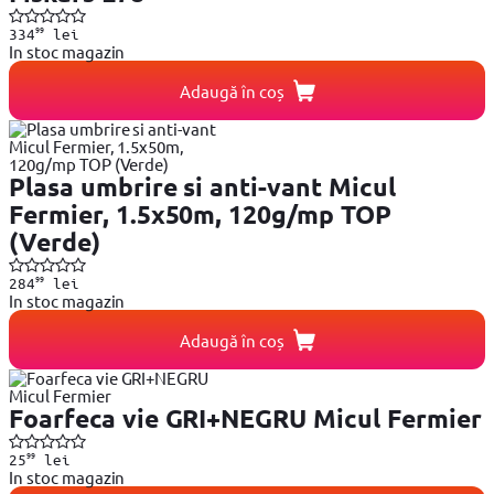
99
334
lei
In stoc magazin
Adaugă în coș
Plasa umbrire si anti-vant Micul
Fermier, 1.5x50m, 120g/mp TOP
(Verde)
99
284
lei
In stoc magazin
Adaugă în coș
Foarfeca vie GRI+NEGRU Micul Fermier
99
25
lei
In stoc magazin