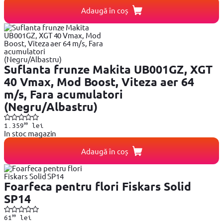
Adaugă în coș
Suflanta frunze Makita UB001GZ, XGT
40 Vmax, Mod Boost, Viteza aer 64
m/s, Fara acumulatori
(Negru/Albastru)
99
1.359
lei
In stoc magazin
Adaugă în coș
Foarfeca pentru flori Fiskars Solid
SP14
99
61
lei