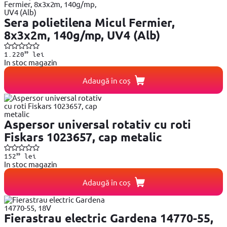
Sera polietilena Micul Fermier,
8x3x2m, 140g/mp, UV4 (Alb)
99
1.220
lei
In stoc magazin
Adaugă în coș
Aspersor universal rotativ cu roti
Fiskars 1023657, cap metalic
99
152
lei
In stoc magazin
Adaugă în coș
Fierastrau electric Gardena 14770-55,