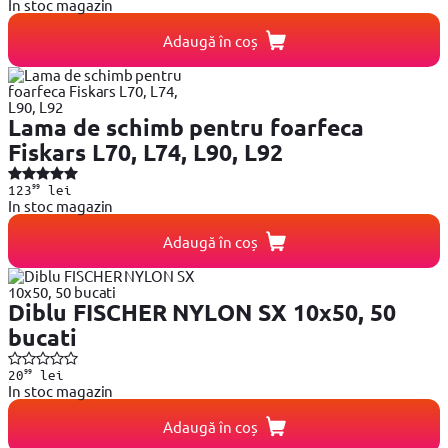
In stoc magazin
Adaugă în coș
Lama de schimb pentru foarfeca
Fiskars L70, L74, L90, L92
99
123
lei
In stoc magazin
Adaugă în coș
Diblu FISCHER NYLON SX 10x50, 50
bucati
99
20
lei
In stoc magazin
Adaugă în coș