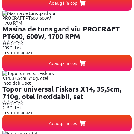
Adaugă în coș
Masina de tuns gard viu PROCRAFT
PT600, 600W, 1700 RPM
99
239
lei
In stoc magazin
Adaugă în coș
Topor universal Fiskars X14, 35,5cm,
710g, otel inoxidabil, set
99
215
lei
In stoc magazin
Adaugă în coș