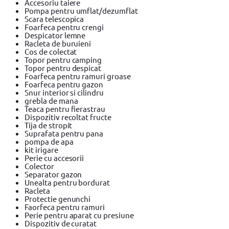
Accesoriu taiere
Pompa pentru umflat/dezumflat
Scara telescopica
Foarfeca pentru crengi
Despicator lemne
Racleta de buruieni
Cos de colectat
Topor pentru camping
Topor pentru despicat
Foarfeca pentru ramuri groase
Foarfeca pentru gazon
Snur interior si cilindru
grebla de mana
Teaca pentru fierastrau
Dispozitiv recoltat fructe
Tija de stropit
Suprafata pentru pana
pompa de apa
kit irigare
Perie cu accesorii
Colector
Separator gazon
Unealta pentru bordurat
Racleta
Protectie genunchi
Faorfeca pentru ramuri
Perie pentru aparat cu presiune
Dispozitiv de curatat