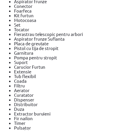
Aspirator frunze
Conector
Foarfeca
Kit furtun
Motocoasa
Set
Tocator
Fierastrau telescopic pentru arbori
Aspirator frunze Suflanta
Placa de greutate
Pistol cu tija de stropit
Garnitura
Pompa pentru stropit
Suport
Carucior Furtun
Extensie
Tub flexibil
Coada
Filtru
Aerator
Curatator
Dispenser
Distribuitor
Duza
Extractor buruieni
Fir nailon
Timer
Pulsator