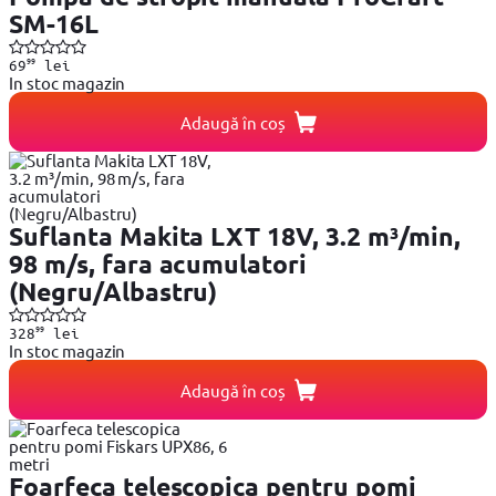
SM-16L
99
69
lei
In stoc magazin
Adaugă în coș
Suflanta Makita LXT 18V, 3.2 m³/min,
98 m/s, fara acumulatori
(Negru/Albastru)
99
328
lei
In stoc magazin
Adaugă în coș
Foarfeca telescopica pentru pomi