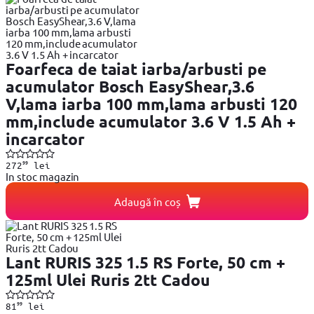
Foarfeca de taiat iarba/arbusti pe
acumulator Bosch EasyShear,3.6
V,lama iarba 100 mm,lama arbusti 120
mm,include acumulator 3.6 V 1.5 Ah +
incarcator
99
272
lei
In stoc magazin
Adaugă în coș
Lant RURIS 325 1.5 RS Forte, 50 cm +
125ml Ulei Ruris 2tt Cadou
99
81
lei