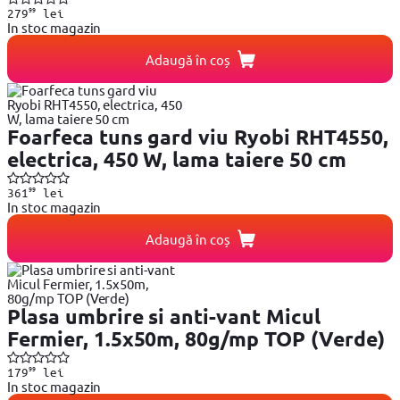
99
279
lei
In stoc magazin
Adaugă în coș
Foarfeca tuns gard viu Ryobi RHT4550,
electrica, 450 W, lama taiere 50 cm
99
361
lei
In stoc magazin
Adaugă în coș
Plasa umbrire si anti-vant Micul
Fermier, 1.5x50m, 80g/mp TOP (Verde)
99
179
lei
In stoc magazin