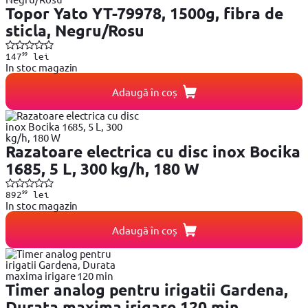
Topor Yato YT-79978, 1500g, fibra de
sticla, Negru/Rosu
99
147
lei
In stoc magazin
Adaugă în coș
Razatoare electrica cu disc inox Bocika
1685, 5 L, 300 kg/h, 180 W
99
892
lei
In stoc magazin
Adaugă în coș
Timer analog pentru irigatii Gardena,
Durata maxima irigare 120 min