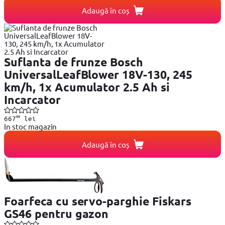
Adaugă în coș
Suflanta de frunze Bosch
UniversalLeafBlower 18V-130, 245
km/h, 1x Acumulator 2.5 Ah si
Incarcator
99
667
lei
In stoc magazin
Adaugă în coș
Foarfeca cu servo-parghie Fiskars
GS46 pentru gazon