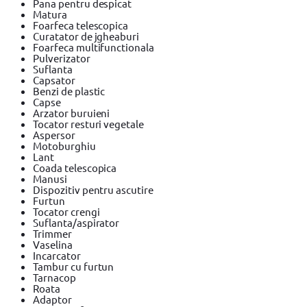
Pana pentru despicat
Matura
Foarfeca telescopica
Curatator de jgheaburi
Foarfeca multifunctionala
Pulverizator
Suflanta
Capsator
Benzi de plastic
Capse
Arzator buruieni
Tocator resturi vegetale
Aspersor
Motoburghiu
Lant
Coada telescopica
Manusi
Dispozitiv pentru ascutire
Furtun
Tocator crengi
Suflanta/aspirator
Trimmer
Vaselina
Incarcator
Tambur cu furtun
Tarnacop
Roata
Adaptor