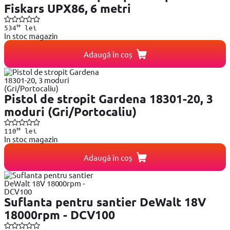
Fiskars UPX86, 6 metri
99
534
lei
In stoc magazin
Adaugă în coș
Pistol de stropit Gardena 18301-20, 3
moduri (Gri/Portocaliu)
99
110
lei
In stoc magazin
Adaugă în coș
Suflanta pentru santier DeWalt 18V
18000rpm - DCV100