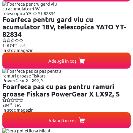
Foarfeca pentru gard viu cu
acumulator 18V, telescopica YATO YT-
82834
99
1.074
lei
In stoc magazin
Adaugă în coș
Foarfeca pas cu pas pentru ramuri
groase Fiskars PowerGear X LX92, S
99
284
lei
In stoc magazin
Adaugă în coș