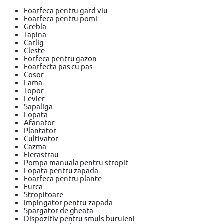
Foarfeca pentru gard viu
Foarfeca pentru pomi
Grebla
Tapina
Carlig
Cleste
Forfeca pentru gazon
Foarfecta pas cu pas
Cosor
Lama
Topor
Levier
Sapaliga
Lopata
Afanator
Plantator
Cultivator
Cazma
Fierastrau
Pompa manuala pentru stropit
Lopata pentru zapada
Foarfeca pentru plante
Furca
Stropitoare
Impingator pentru zapada
Spargator de gheata
Dispozitiv pentru smuls buruieni