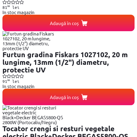
99
81
lei
In stoc magazin
Adaugă în coș
Furtun gradina Fiskars 1027102, 20 m
lungime, 13mm (1/2") diametru,
protectie UV
99
91
lei
In stoc magazin
Adaugă în coș
Tocator crengi si resturi vegetale
electric Black+Decker BEGAS5800-QS