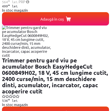
99
PRP
564
lei
99
499
lei
In stoc magazin
Adaugă în coș
Trimmer pentru gard viu pe
acumulator Bosch EasyHedgeCut
0600849H02, 18 V, 45 cm lungime cutit,
2400 curse/min, 15 mm deschidere
dinti, acumulator, incarcator, capac
acoperire cutit
99
536
lei
In stoc magazin