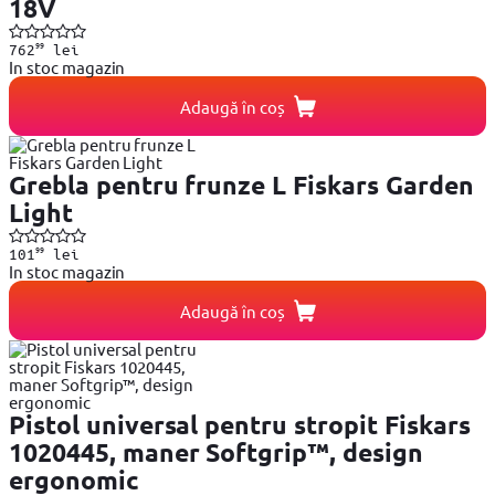
18V
99
762
lei
In stoc magazin
Adaugă în coș
Grebla pentru frunze L Fiskars Garden
Light
99
101
lei
In stoc magazin
Adaugă în coș
Pistol universal pentru stropit Fiskars
1020445, maner Softgrip™, design
ergonomic