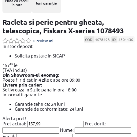
Plata cu cardul
luni garanție
în rate
Racleta si perie pentru gheata,
telescopica, Fiskars X-series 1078493
COD
1078493
ID
4301130
0 review-uri
In stoc depozit
Solicita postare in SICAP
99
157
lei
(TVA inclus)
Din Showroom-ul evomag:
Poate fi ridicat in 4 zile dupa ora 09:00
Livrare prin curier:
Se livreaza in 5 zile pana in ora 18:00
Informatii garantie
Garantie tehnica: 24 luni
Garantie de conformitate: 24 luni
Alerta pret!
Pret actual:
Pret dorit:
Nume:
Email: