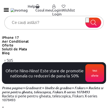
Help
Cosul meu
Login
Wishlist
Login
iPhone 17
Aer Conditionat
Oferte
Solutii de Plata
Blog
↑
SUS
Oferte Nino-Nino! Este stare de promotie
Vezi
nationala cu reduceri de pana la 50%
oferte
»
»
»
»
Prima pagina
Gradinarit
Unelte de gradina
Fiskars
Racleta si
perie pentru gheata, telescopica, Fiskars X-series 1078493
Racleta si perie pentru gheata, telescopica, Fiskars X-series
1078493
1