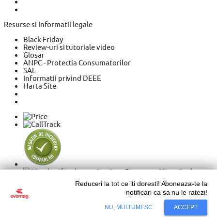
Resurse si Informatii legale
Black Friday
Review-uri si tutoriale video
Glosar
ANPC - Protectia Consumatorilor
SAL
Informatii privind DEEE
Harta Site
Reduceri la tot ce iti doresti! Aboneaza-te la
notificari ca sa nu le ratezi!
Copyright © 2026 Evolution Systems SRL. Centrul Logistic
Adaugă în coș
NU, MULTUMESC
ACCEPT
Apollo, Bloc C, Drumul Intre Tarlale 160 - 174, Sector 3,