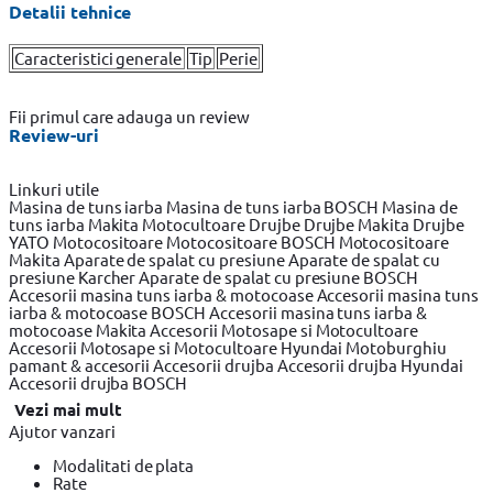
Detalii tehnice
Caracteristici generale
Tip
Perie
Fii primul care adauga un review
Review-uri
Linkuri utile
Masina de tuns iarba
Masina de tuns iarba BOSCH
Masina de
tuns iarba Makita
Motocultoare
Drujbe
Drujbe Makita
Drujbe
YATO
Motocositoare
Motocositoare BOSCH
Motocositoare
Makita
Aparate de spalat cu presiune
Aparate de spalat cu
presiune Karcher
Aparate de spalat cu presiune BOSCH
Accesorii masina tuns iarba & motocoase
Accesorii masina tuns
iarba & motocoase BOSCH
Accesorii masina tuns iarba &
motocoase Makita
Accesorii Motosape si Motocultoare
Accesorii Motosape si Motocultoare Hyundai
Motoburghiu
pamant & accesorii
Accesorii drujba
Accesorii drujba Hyundai
Accesorii drujba BOSCH
Vezi mai mult
Ajutor vanzari
Modalitati de plata
Rate