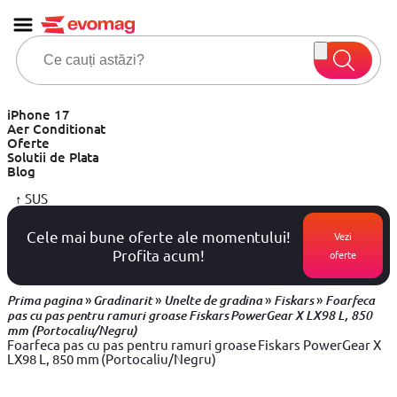
iPhone 17
Aer Conditionat
Oferte
Solutii de Plata
Blog
↑
SUS
Cele mai bune oferte ale momentului!
Vezi
Profita acum!
oferte
»
»
»
»
Prima pagina
Gradinarit
Unelte de gradina
Fiskars
Foarfeca
pas cu pas pentru ramuri groase Fiskars PowerGear X LX98 L, 850
mm (Portocaliu/Negru)
Foarfeca pas cu pas pentru ramuri groase Fiskars PowerGear X
LX98 L, 850 mm (Portocaliu/Negru)