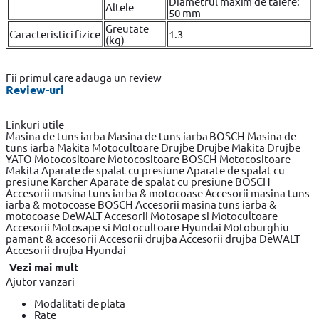
Diametrul maxim de taiere:
Altele
50 mm
Greutate
Caracteristici fizice
1.3
(kg)
Fii primul care adauga un review
Review-uri
Linkuri utile
Masina de tuns iarba
Masina de tuns iarba BOSCH
Masina de
tuns iarba Makita
Motocultoare
Drujbe
Drujbe Makita
Drujbe
YATO
Motocositoare
Motocositoare BOSCH
Motocositoare
Makita
Aparate de spalat cu presiune
Aparate de spalat cu
presiune Karcher
Aparate de spalat cu presiune BOSCH
Accesorii masina tuns iarba & motocoase
Accesorii masina tuns
iarba & motocoase BOSCH
Accesorii masina tuns iarba &
motocoase DeWALT
Accesorii Motosape si Motocultoare
Accesorii Motosape si Motocultoare Hyundai
Motoburghiu
pamant & accesorii
Accesorii drujba
Accesorii drujba DeWALT
Accesorii drujba Hyundai
Vezi mai mult
Ajutor vanzari
Modalitati de plata
Rate