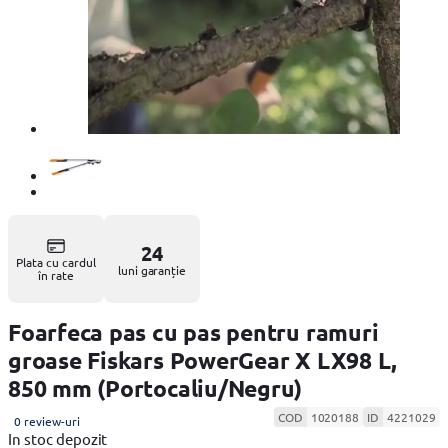
24
Plata cu cardul
luni garanție
în rate
Foarfeca pas cu pas pentru ramuri
groase Fiskars PowerGear X LX98 L,
850 mm (Portocaliu/Negru)
COD
1020188
ID
4221029
0 review-uri
In stoc depozit