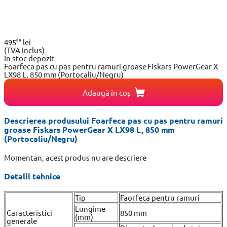
99
495
lei
(TVA inclus)
In stoc depozit
Foarfeca pas cu pas pentru ramuri groase Fiskars PowerGear X
LX98 L, 850 mm (Portocaliu/Negru)
Adaugă în coș
Descrierea produsului Foarfeca pas cu pas pentru ramuri
groase Fiskars PowerGear X LX98 L, 850 mm
(Portocaliu/Negru)
Momentan, acest produs nu are descriere
Detalii tehnice
Tip
Faorfeca pentru ramuri
Lungime
Caracteristici
850 mm
(mm)
generale