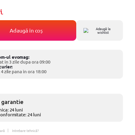
i
Adaugă la
Adaugă în coș
wishlist
om-ul evomag:
at in 3 zile dupa ora 09:00
curier:
 4 zile pana in ora 18:00
 garantie
ica: 24 luni
conformitate: 24 luni
ară
Intrebare tehnică?