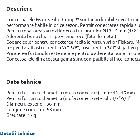
Descriere
Conectoarele Fiskars FiberComp ™ sunt mai durabile decat conect
performante fiabile in orice sezon. Permit conectarea rapida si
Pentru repararea sau extinderea furtunurilor Ø13-15 mm (1/2 ”-
Aderenta buna chiar si pe vreme rece (fata de metal)
Codare color pentru conectarea facila la furtunurilor Fiskars. M
respectiv: albastru pentru ½ ”-5/8”, rosu pentru 3/4” si galben p
Prinderea furtunului este moale pentru o aderenta buna in condit
Conectoarele din aceasta gama sunt compatibile si interconect
Date tehnice
Pentru furtun cu diametru (mufa conectare) - mm: 13 - 15 mm
Pentru furtun cu diametru (mufa conectare) - toli: 1/2"-5/8"
Diametru exterior: 36 mm
Lungime conector: 53 mm
Greutate: 17 g
Detalii tehnice