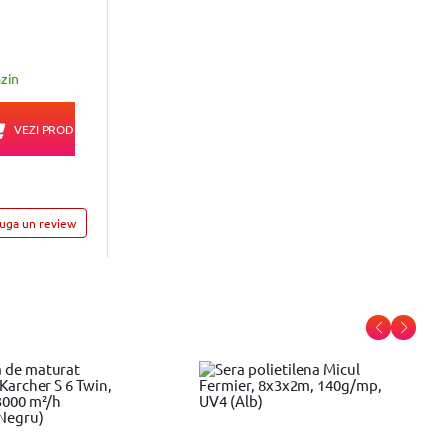
99
2.545
lei
zin
In stoc magazin
VEZI PRODUS
VEZI PRODUS
auga un review