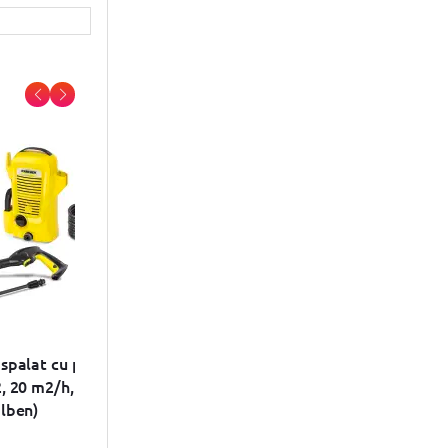
spalat cu presiune
Aparat de spalat cu presiune
, 20 m2/h, 110 bar,
Karcher K 7 Power Flex, 20 -
lben)
180bar, 600 l/h, 60m2/h
(Galben/Negru)