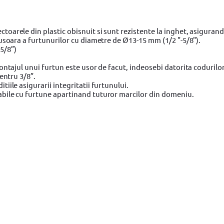
oarele din plastic obisnuit si sunt rezistente la inghet, asiguran
 usoara a furtunurilor cu diametre de Ø13-15 mm (1/2 "-5/8").
5/8”)
ontajul unui furtun este usor de facut, indeosebi datorita codurilor
entru 3/8”.
iile asigurarii integritatii furtunului.
abile cu furtune apartinand tuturor marcilor din domeniu.