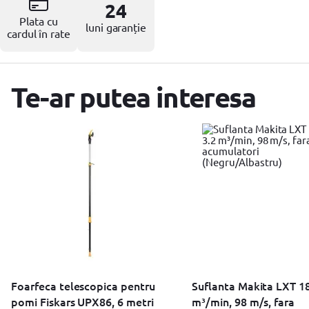
Resigilate
24
Plata cu
luni garanție
cardul în rate
Te-ar putea interesa
Foarfeca telescopica pentru
Suflanta Makita LXT 18
pomi Fiskars UPX86, 6 metri
m³/min, 98 m/s, fara