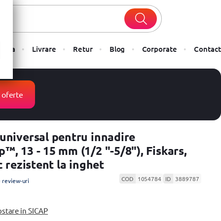
Plata
Livrare
Retur
Blog
Corporate
Contact
 oferte
universal pentru innadire
™, 13 - 15 mm (1/2 "-5/8"), Fiskars,
c rezistent la inghet
COD
1054784
ID
3889787
 review-uri
ostare in SICAP