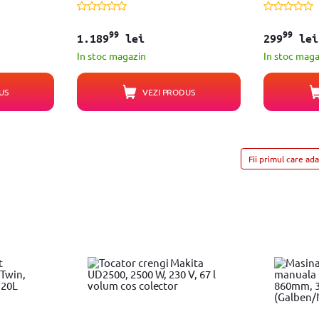
99
99
1.189
lei
299
lei
In stoc magazin
In stoc maga
US
VEZI PRODUS
Fii primul care ad