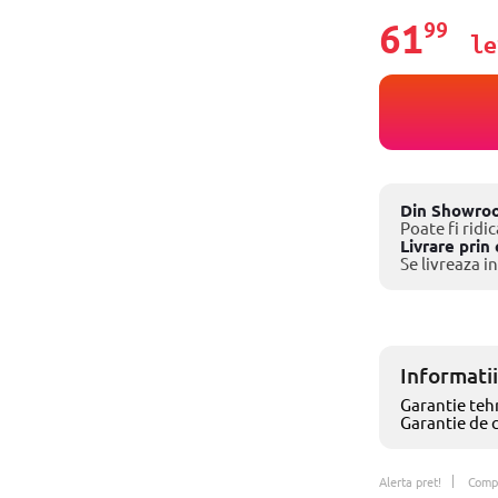
61
99
le
Din Showro
Poate fi ridic
Livrare prin 
Se livreaza in
Informatii
Garantie tehn
Garantie de 
Alerta pret!
Comp