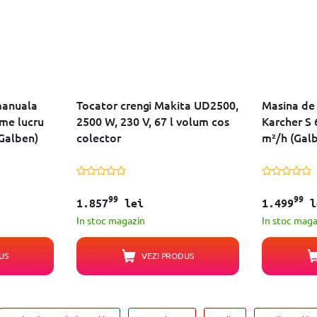
manuala
Tocator crengi Makita UD2500,
Masina de
ime lucru
2500 W, 230 V, 67 l volum cos
Karcher S 
Galben)
colector
m²/h (
99
99
1.857
lei
1.499
l
In stoc magazin
In stoc maga
US
VEZI PRODUS