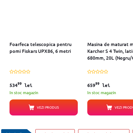
Foarfeca telescopica pentru
Masina de maturat 
pomi Fiskars UPX86, 6 metri
Karcher S 4 Twin, lat
680mm, 20L (Negru/
99
99
534
lei
659
lei
In stoc magazin
In stoc magazin
VEZI PRODUS
VEZI PROD