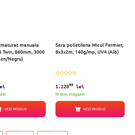
 maturat manuala
Sera polietilena Micul Fermier,
6 Twin, 860mm, 3000
8x3x2m, 140g/mp, UV4 (Alb)
Galben/Negru)
99
ei
1.220
lei
zin
In stoc magazin
VEZI PRODUS
VEZI PRODUS