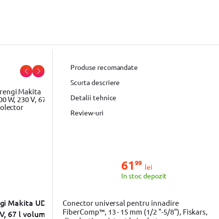
Produse recomandate
Scurta descriere
Detalii tehnice
Review-uri
61
99
lei
In stoc depozit
ngi Makita UD2500,
Masina de maturat manuala
Fu
Conector universal pentru innadire
FiberComp™, 13 - 15 mm (1/2 "-5/8"), Fiskars,
V, 67 l volum cos
Karcher S 6 Twin, 860mm, 3000
10