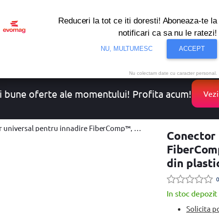
Reduceri la tot ce iti doresti! Aboneaza-te la
notificari ca sa nu le ratezi!
onditionat
Noutati
Oferte
Resigilate
Solutii de 
NU, MULTUMESC
ACCEPT
Nu colectam date cu caracter personal.
i bune oferte ale momentului! Profita acum!
Vezi
pentru innadire FiberComp™, 13 - 15 mm (1/2 "-5/8"), Fiskars, din plastic rezistent la inghet
Conector 
FiberComp
din plasti
0
In stoc depozit
Solicita p