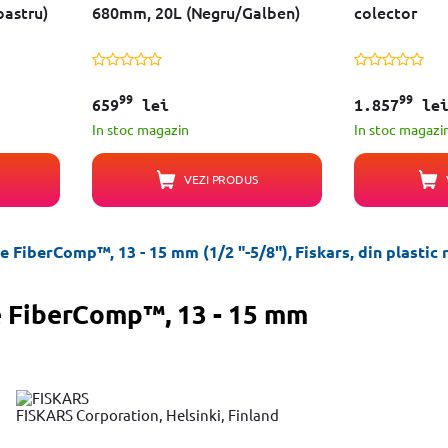
bastru)
680mm, 20L (Negru/Galben)
colector
99
99
659
lei
1.857
le
In stoc magazin
In stoc magazi
VEZI PRODUS
 FiberComp™, 13 - 15 mm (1/2 "-5/8"), Fiskars, din plastic r
e FiberComp™, 13 - 15 mm
FISKARS Corporation, Helsinki, Finland