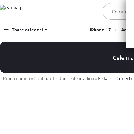
Toate categoriile
iPhone 17
Aer C
Laptopuri
Telefoane, Tablete & Accesorii
Cele ma
TV & Multimedia
Componente PC & Gaming
Prima pagina
»
Gradinarit
»
Unelte de gradina
»
Fiskars
»
Conector universal 
Calculatoare - Sisteme PC
Monitoare
Electrocasnice
Imprimante