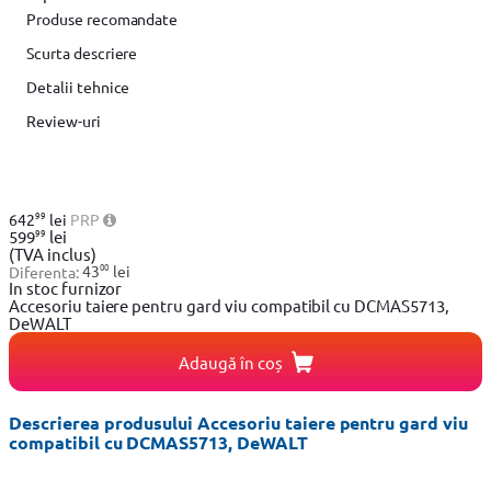
Produse recomandate
Scurta descriere
Detalii tehnice
Review-uri
99
642
lei
PRP
99
599
lei
(TVA inclus)
00
Diferenta:
43
lei
In stoc furnizor
Accesoriu taiere pentru gard viu compatibil cu DCMAS5713,
DeWALT
Adaugă în coș
Descrierea produsului Accesoriu taiere pentru gard viu
compatibil cu DCMAS5713, DeWALT