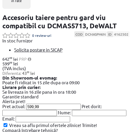
în rate
Accesoriu taiere pentru gard viu
compatibil cu DCMAS5713, DeWALT
COD
DCMASPH6N
ID
4162502
0 review-uri
In stoc furnizor
Solicita postare in SICAP
99
642
lei
PRP
99
599
lei
(TVA inclus)
00
Diferenta:
43
lei
Din Showroom-ul evomag:
Poate fi ridicat in 15 zile dupa ora 09:00
Livrare prin curier:
Se livreaza in 16 zile pana in ora 18:00
Garantie standard
Alerta pret!
Pret actual:
Pret dorit:
Nume:
Email:
Vreau sa aflu primul ofertele zilnice!
Trimite!
Compară
Intrebare tehnică?