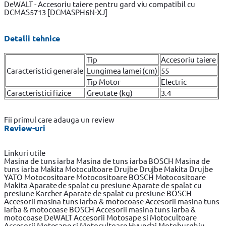
DeWALT - Accesoriu taiere pentru gard viu compatibil cu
DCMAS5713 [DCMASPH6N-XJ]
Detalii tehnice
Tip
Accesoriu taiere
Caracteristici generale
Lungimea lamei (cm)
55
Tip Motor
Electric
Caracteristici fizice
Greutate (kg)
3.4
Fii primul care adauga un review
Review-uri
Linkuri utile
Masina de tuns iarba
Masina de tuns iarba BOSCH
Masina de
tuns iarba Makita
Motocultoare
Drujbe
Drujbe Makita
Drujbe
YATO
Motocositoare
Motocositoare BOSCH
Motocositoare
Makita
Aparate de spalat cu presiune
Aparate de spalat cu
presiune Karcher
Aparate de spalat cu presiune BOSCH
Accesorii masina tuns iarba & motocoase
Accesorii masina tuns
iarba & motocoase BOSCH
Accesorii masina tuns iarba &
motocoase DeWALT
Accesorii Motosape si Motocultoare
Accesorii Motosape si Motocultoare Hyundai
Motoburghiu