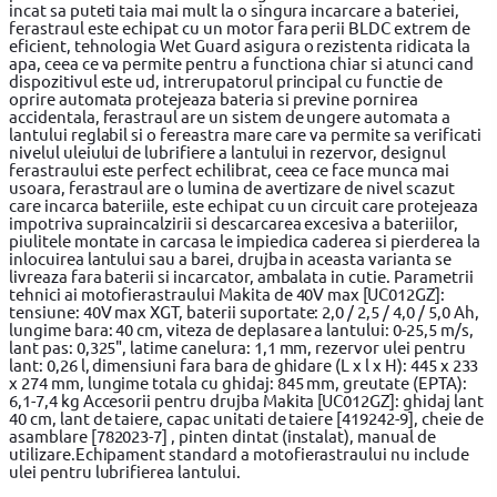
incat sa puteti taia mai mult la o singura incarcare a bateriei,
ferastraul este echipat cu un motor fara perii BLDC extrem de
eficient, tehnologia Wet Guard asigura o rezistenta ridicata la
apa, ceea ce va permite pentru a functiona chiar si atunci cand
dispozitivul este ud, intrerupatorul principal cu functie de
oprire automata protejeaza bateria si previne pornirea
accidentala, ferastraul are un sistem de ungere automata a
lantului reglabil si o fereastra mare care va permite sa verificati
nivelul uleiului de lubrifiere a lantului in rezervor, designul
ferastraului este perfect echilibrat, ceea ce face munca mai
usoara, ferastraul are o lumina de avertizare de nivel scazut
care incarca bateriile, este echipat cu un circuit care protejeaza
impotriva supraincalzirii si descarcarea excesiva a bateriilor,
piulitele montate in carcasa le impiedica caderea si pierderea la
inlocuirea lantului sau a barei, drujba in aceasta varianta se
livreaza fara baterii si incarcator, ambalata in cutie. Parametrii
tehnici ai motofierastraului Makita de 40V max [UC012GZ]:
tensiune: 40V max XGT, baterii suportate: 2,0 / 2,5 / 4,0 / 5,0 Ah,
lungime bara: 40 cm, viteza de deplasare a lantului: 0-25,5 m/s,
lant pas: 0,325", latime canelura: 1,1 mm, rezervor ulei pentru
lant: 0,26 l, dimensiuni fara bara de ghidare (L x l x H): 445 x 233
x 274 mm, lungime totala cu ghidaj: 845 mm, greutate (EPTA):
6,1-7,4 kg Accesorii pentru drujba Makita [UC012GZ]: ghidaj lant
40 cm, lant de taiere, capac unitati de taiere [419242-9], cheie de
asamblare [782023-7] , pinten dintat (instalat), manual de
utilizare.Echipament standard a motofierastraului nu include
ulei pentru lubrifierea lantului.