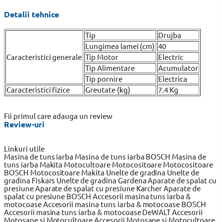
Detalii tehnice
Tip
Drujba
Lungimea lamei (cm)
40
Caracteristici generale
Tip Motor
Electric
Tip Alimentare
Acumulator
Tip pornire
Electrica
Caracteristici fizice
Greutate (kg)
7.4 Kg
Fii primul care adauga un review
Review-uri
Linkuri utile
Masina de tuns iarba
Masina de tuns iarba BOSCH
Masina de
tuns iarba Makita
Motocultoare
Motocositoare
Motocositoare
BOSCH
Motocositoare Makita
Unelte de gradina
Unelte de
gradina Fiskars
Unelte de gradina Gardena
Aparate de spalat cu
presiune
Aparate de spalat cu presiune Karcher
Aparate de
spalat cu presiune BOSCH
Accesorii masina tuns iarba &
motocoase
Accesorii masina tuns iarba & motocoase BOSCH
Accesorii masina tuns iarba & motocoase DeWALT
Accesorii
Motosape si Motocultoare
Accesorii Motosape si Motocultoare