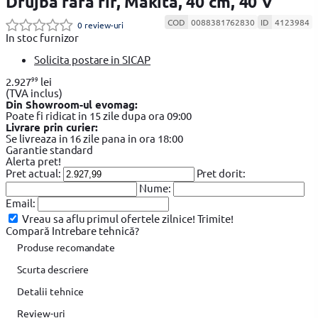
Drujba fara fir, Makita, 40 cm, 40 V
COD
0088381762830
ID
4123984
0 review-uri
In stoc furnizor
Solicita postare in SICAP
99
2.927
lei
(TVA inclus)
Din Showroom-ul evomag:
Poate fi ridicat in 15 zile dupa ora 09:00
Livrare prin curier:
Se livreaza in 16 zile pana in ora 18:00
Garantie standard
Alerta pret!
Pret actual:
Pret dorit:
Nume:
Email:
Vreau sa aflu primul ofertele zilnice!
Trimite!
Compară
Intrebare tehnică?
Produse recomandate
Scurta descriere
Detalii tehnice
Review-uri