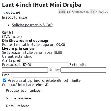
Lant 4 inch IHunt Mini Drujba
COD
iHunt 00002116
ID
4302895
0 review-uri
In stoc furnizor
Solicita postare in SICAP
00
50
lei
(TVA inclus)
Din Showroom-ul evomag:
Poate fi ridicat in 4 zile dupa ora 09:00
Livrare prin curier:
Se livreaza in 5 zile pana in ora 18:00
Garantie standard
Alerta pret!
Pret actual:
Pret dorit:
Nume:
Email:
Vreau sa aflu primul ofertele zilnice!
Trimite!
Compară
Intrebare tehnică?
Produse recomandate
Scurta descriere
Detalii tehnice