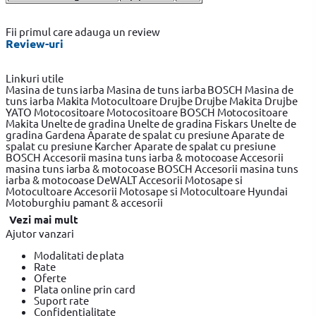
Fii primul care adauga un review
Review-uri
Linkuri utile
Masina de tuns iarba
Masina de tuns iarba BOSCH
Masina de
tuns iarba Makita
Motocultoare
Drujbe
Drujbe Makita
Drujbe
YATO
Motocositoare
Motocositoare BOSCH
Motocositoare
Makita
Unelte de gradina
Unelte de gradina Fiskars
Unelte de
gradina Gardena
Aparate de spalat cu presiune
Aparate de
spalat cu presiune Karcher
Aparate de spalat cu presiune
BOSCH
Accesorii masina tuns iarba & motocoase
Accesorii
masina tuns iarba & motocoase BOSCH
Accesorii masina tuns
iarba & motocoase DeWALT
Accesorii Motosape si
Motocultoare
Accesorii Motosape si Motocultoare Hyundai
Motoburghiu pamant & accesorii
Vezi mai mult
Ajutor vanzari
Modalitati de plata
Rate
Oferte
Plata online prin card
Suport rate
Confidentialitate