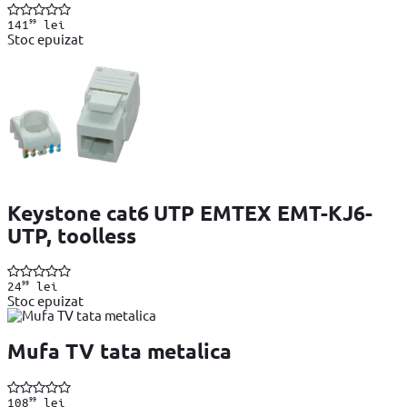
99
141
lei
Stoc epuizat
Keystone cat6 UTP EMTEX EMT-KJ6-
UTP, toolless
99
24
lei
Stoc epuizat
Mufa TV tata metalica
99
108
lei