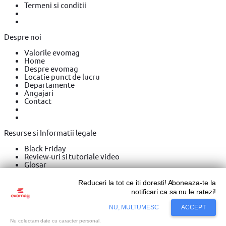
Termeni si conditii
Despre noi
Valorile evomag
Home
Despre evomag
Locatie punct de lucru
Departamente
Angajari
Contact
Resurse si Informatii legale
Black Friday
Review-uri si tutoriale video
Glosar
ANPC - Protectia Consumatorilor
SAL
Reduceri la tot ce iti doresti! Aboneaza-te la
Informatii privind DEEE
notificari ca sa nu le ratezi!
Harta Site
NU, MULTUMESC
ACCEPT
Nu colectam date cu caracter personal.