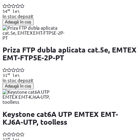
99
54
lei
In stoc depozit
Adaugă în coș
Priza FTP dubla aplicata cat.5e, EMTEX
EMT-FTP5E-2P-PT
99
31
lei
In stoc depozit
Adaugă în coș
Keystone cat6A UTP EMTEX EMT-
KJ6A-UTP, toolless
99
22
lei