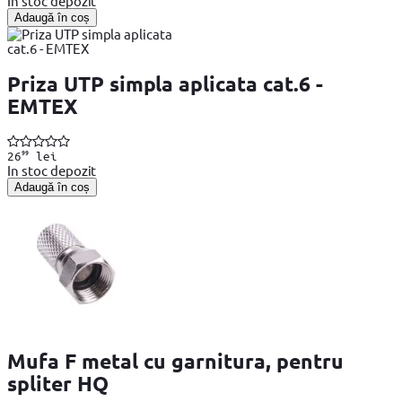
In stoc depozit
Adaugă în coș
Priza UTP simpla aplicata cat.6 -
EMTEX
99
26
lei
In stoc depozit
Adaugă în coș
Mufa F metal cu garnitura, pentru
spliter HQ