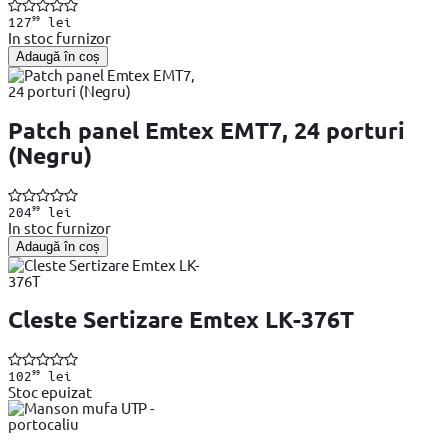
99
127
lei
In stoc furnizor
Adaugă în coș
Patch panel Emtex EMT7, 24 porturi
(Negru)
99
204
lei
In stoc furnizor
Adaugă în coș
Cleste Sertizare Emtex LK-376T
99
102
lei
Stoc epuizat