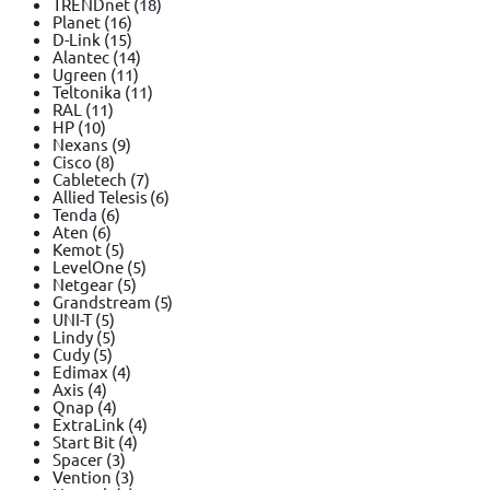
TRENDnet
(18)
Planet
(16)
D-Link
(15)
Alantec
(14)
Ugreen
(11)
Teltonika
(11)
RAL
(11)
HP
(10)
Nexans
(9)
Cisco
(8)
Cabletech
(7)
Allied Telesis
(6)
Tenda
(6)
Aten
(6)
Kemot
(5)
LevelOne
(5)
Netgear
(5)
Grandstream
(5)
UNI-T
(5)
Lindy
(5)
Cudy
(5)
Edimax
(4)
Axis
(4)
Qnap
(4)
ExtraLink
(4)
Start Bit
(4)
Spacer
(3)
Vention
(3)