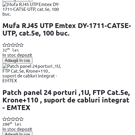
Mufa RJ45 UTP Emtex DY-1711-CAT5E-
UTP, cat.5e, 100 buc.
99
32
lei
In stoc depozit
Adaugă în coș
Patch panel 24 porturi ,1U, FTP Cat.5e,
Krone+110 , suport de cabluri integrat
- EMTEX
99
200
lei
In stoc depozit
Adaugă în coș