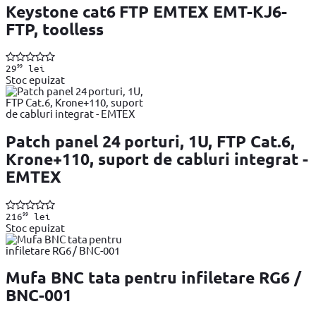
Keystone cat6 FTP EMTEX EMT-KJ6-
FTP, toolless
99
29
lei
Stoc epuizat
Patch panel 24 porturi, 1U, FTP Cat.6,
Krone+110, suport de cabluri integrat -
EMTEX
99
216
lei
Stoc epuizat
Mufa BNC tata pentru infiletare RG6 /
BNC-001