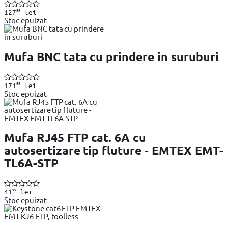
99
127
lei
Stoc epuizat
Mufa BNC tata cu prindere in suruburi
99
171
lei
Stoc epuizat
Mufa RJ45 FTP cat. 6A cu
autosertizare tip fluture - EMTEX EMT-
TL6A-STP
99
41
lei
Stoc epuizat