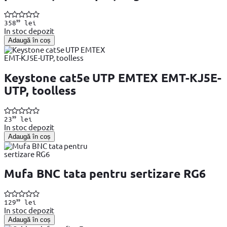
99
358
lei
In stoc depozit
Adaugă în coș
Keystone cat5e UTP EMTEX EMT-KJ5E-
UTP, toolless
99
23
lei
In stoc depozit
Adaugă în coș
Mufa BNC tata pentru sertizare RG6
99
129
lei
In stoc depozit
Adaugă în coș