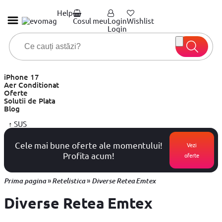
Help
Cosul meu
Login
Wishlist
Login
iPhone 17
Aer Conditionat
Oferte
Solutii de Plata
Blog
↑
SUS
Cele mai bune oferte ale momentului!
Vezi
Profita acum!
oferte
»
»
Prima pagina
Retelistica
Diverse Retea Emtex
Diverse Retea Emtex