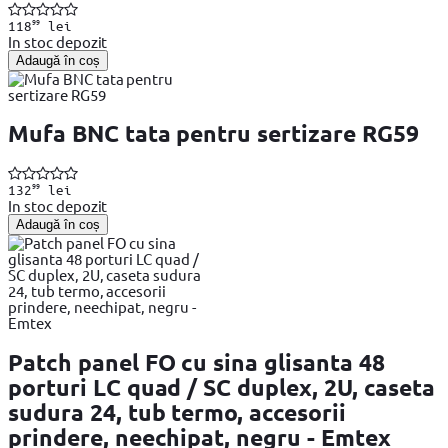
99
118
lei
In stoc depozit
Adaugă în coș
Mufa BNC tata pentru sertizare RG59
99
132
lei
In stoc depozit
Adaugă în coș
Patch panel FO cu sina glisanta 48
porturi LC quad / SC duplex, 2U, caseta
sudura 24, tub termo, accesorii
prindere, neechipat, negru - Emtex