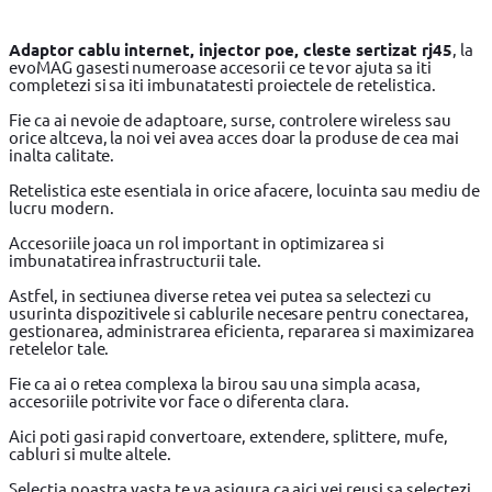
Adaptor cablu internet, injector poe, cleste sertizat rj45
, la
evoMAG gasesti numeroase accesorii ce te vor ajuta sa iti
completezi si sa iti imbunatatesti proiectele de retelistica.
Fie ca ai nevoie de adaptoare, surse, controlere wireless sau
orice altceva, la noi vei avea acces doar la produse de cea mai
inalta calitate.
Retelistica este esentiala in orice afacere, locuinta sau mediu de
lucru modern.
Accesoriile joaca un rol important in optimizarea si
imbunatatirea infrastructurii tale.
Astfel, in sectiunea diverse retea vei putea sa selectezi cu
usurinta dispozitivele si cablurile necesare pentru conectarea,
gestionarea, administrarea eficienta, repararea si maximizarea
retelelor tale.
Fie ca ai o retea complexa la birou sau una simpla acasa,
accesoriile potrivite vor face o diferenta clara.
Aici poti gasi rapid convertoare, extendere, splittere, mufe,
cabluri si multe altele.
Selectia noastra vasta te va asigura ca aici vei reusi sa selectezi