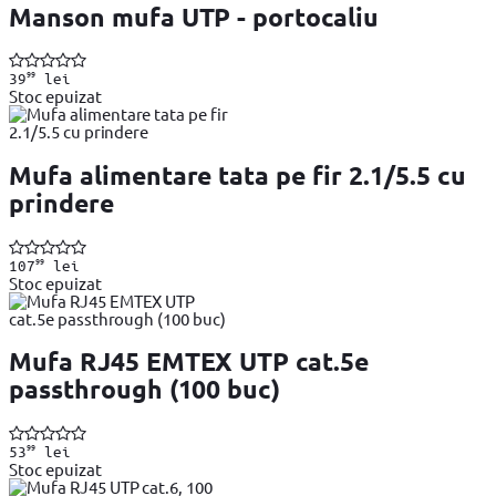
Manson mufa UTP - portocaliu
99
39
lei
Stoc epuizat
Mufa alimentare tata pe fir 2.1/5.5 cu
prindere
99
107
lei
Stoc epuizat
Mufa RJ45 EMTEX UTP cat.5e
passthrough (100 buc)
99
53
lei
Stoc epuizat