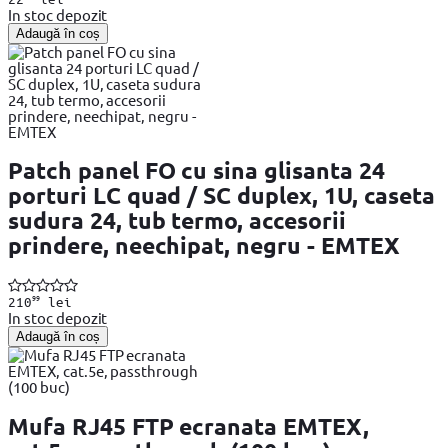
In stoc depozit
Adaugă în coș
Patch panel FO cu sina glisanta 24
porturi LC quad / SC duplex, 1U, caseta
sudura 24, tub termo, accesorii
prindere, neechipat, negru - EMTEX
99
210
lei
In stoc depozit
Adaugă în coș
Mufa RJ45 FTP ecranata EMTEX,