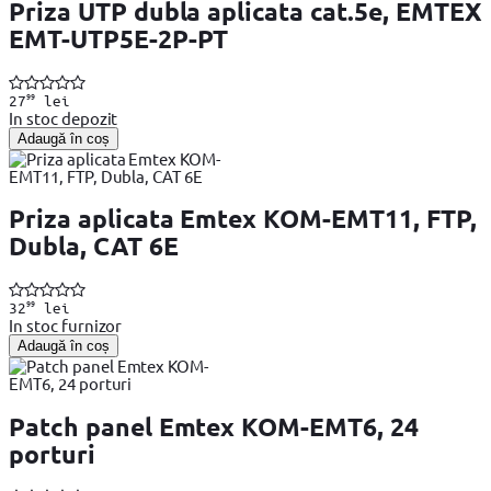
Priza UTP dubla aplicata cat.5e, EMTEX
EMT-UTP5E-2P-PT
99
27
lei
In stoc depozit
Adaugă în coș
Priza aplicata Emtex KOM-EMT11, FTP,
Dubla, CAT 6E
99
32
lei
In stoc furnizor
Adaugă în coș
Patch panel Emtex KOM-EMT6, 24
porturi