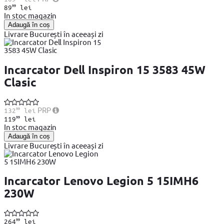
99
89
lei
In stoc magazin
Adaugă în coș
Livrare București în aceeași zi
Incarcator Dell Inspiron 15 3583 45W
Clasic
99
PRP
132
lei
99
119
lei
In stoc magazin
Adaugă în coș
Livrare București în aceeași zi
Incarcator Lenovo Legion 5 15IMH6
230W
99
264
lei