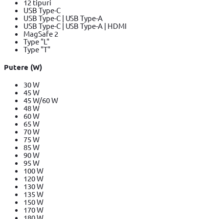
12 tipuri
USB Type-C
USB Type-C | USB Type-A
USB Type-C | USB Type-A | HDMI
MagSafe 2
Type "L"
Type "T"
Putere (W)
30 W
45 W
45 W/60 W
48 W
60 W
65 W
70 W
75 W
85 W
90 W
95 W
100 W
120 W
130 W
135 W
150 W
170 W
180 W