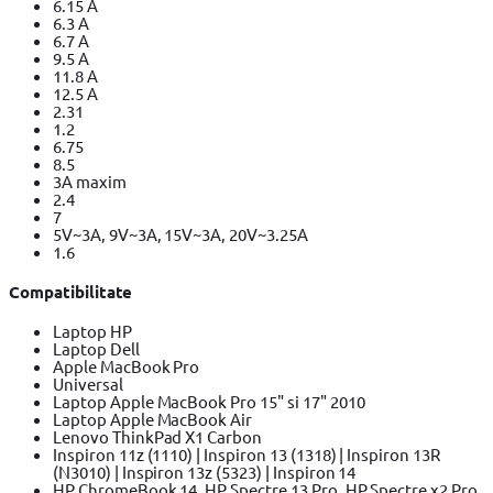
6.15 A
6.3 A
6.7 A
9.5 A
11.8 A
12.5 A
2.31
1.2
6.75
8.5
3A maxim
2.4
7
5V~3A, 9V~3A, 15V~3A, 20V~3.25A
1.6
Compatibilitate
Laptop HP
Laptop Dell
Apple MacBook Pro
Universal
Laptop Apple MacBook Pro 15" si 17" 2010
Laptop Apple MacBook Air
Lenovo ThinkPad X1 Carbon
Inspiron 11z (1110) | Inspiron 13 (1318) | Inspiron 13R
(N3010) | Inspiron 13z (5323) | Inspiron 14
HP ChromeBook 14, HP Spectre 13 Pro, HP Spectre x2 Pro,