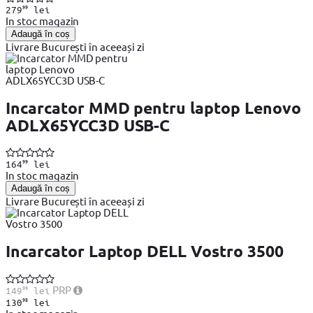
99
279
lei
In stoc magazin
Adaugă în coș
Livrare București în aceeași zi
Incarcator MMD pentru laptop Lenovo
ADLX65YCC3D USB-C
99
164
lei
In stoc magazin
Adaugă în coș
Livrare București în aceeași zi
Incarcator Laptop DELL Vostro 3500
99
PRP
149
lei
98
130
lei