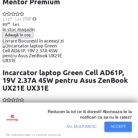
Mentor Premium
99
PRP
132
lei
99
99
lei
In stoc magazin
Adaugă în coș
Livrare București în aceeași zi
Incarcator laptop Green Cell AD61P,
19V 2.37A 45W pentru Asus ZenBook
UX21E UX31E
99
63
lei
In stoc magazin
Reduceri la tot ce iti doresti! Aboneaza-te la
Adaugă în coș
notificari ca sa nu le ratezi!
Livrare București în aceeași zi
NU, MULTUMESC
ACCEPT
Nu colectam date cu caracter personal.