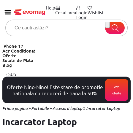
Help
Cosul meu
Login
Wishlist
Login
iPhone 17
Aer Conditionat
Oferte
Solutii de Plata
Blog
↑
SUS
Oferte Nino-Nino! Este stare de promotie
Vezi
nationala cu reduceri de pana la 50%
oferte
»
»
»
Prima pagina
Portabile
Accesorii laptop
Incarcator Laptop
Incarcator Laptop