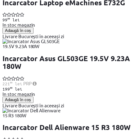
Incarcator Laptop eMachines E732G
99
99
lei
In stoc magazin
Adaugă în coș
Livrare București în aceeași zi
Incarcator Asus GL503GE 19.5V 9.23A
180W
99
PRP
221
lei
99
199
lei
In stoc magazin
Adaugă în coș
Livrare București în aceeași zi
Incarcator Dell Alienware 15 R3 180W