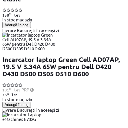
99
138
lei
In stoc magazin
Adaugă în coș
Livrare București în aceeași zi
Incarcator laptop Green Cell AD07AP,
19.5 V 3.34A 65W pentru Dell D420
D430 D500 D505 D510 D600
99
PRP
101
lei
99
76
lei
In stoc magazin
Adaugă în coș
Livrare București în aceeași zi