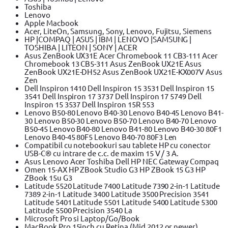
Toshiba
Lenovo
Apple Macbook
Acer, LiteOn, Samsung, Sony, Lenovo, Fujitsu, Siemens
HP |COMPAQ | ASUS | IBM | LENOVO |SAMSUNG |
TOSHIBA | LITEON | SONY | ACER
Asus ZenBook UX31E Acer Chromebook 11 CB3-111 Acer
Chromebook 13 CB5-311 Asus ZenBook UX21E Asus
ZenBook UX21E-DH52 Asus ZenBook UX21E-KX007V Asus
Zen
Dell Inspiron 1410 Dell Inspiron 15 3531 Dell Inspiron 15
3541 Dell Inspiron 17 3737 Dell Inspiron 17 5749 Dell
Inspiron 15 3537 Dell Inspiron 15R 553
Lenovo B50-80 Lenovo B40-30 Lenovo B40-45 Lenovo B41-
30 Lenovo B50-30 Lenovo B50-70 Lenovo B40-70 Lenovo
B50-45 Lenovo B40-80 Lenovo B41-80 Lenovo B40-30 80F1
Lenovo B40-45 80F5 Lenovo B40-70 80F3 Len
Compatibil cu notebookuri sau tablete HP cu conector
USB-C® cu intrare de c.c. de maxim 15 V / 3 A.
Asus Lenovo Acer Toshiba Dell HP NEC Gateway Compaq
Omen 15-AX HP ZBook Studio G3 HP ZBook 15 G3 HP
ZBook 15u G3
Latitude 5520 Latitude 7400 Latitude 7390 2-in-1 Latitude
7389 2-in-1 Latitude 3400 Latitude 3500 Precision 3541
Latitude 5401 Latitude 5501 Latitude 5400 Latitude 5300
Latitude 5500 Precision 3540 La
Microsoft Pro si Laptop/Go/Book
MacBook Pro 15inch cu Retina (Mid 2012 or newer)