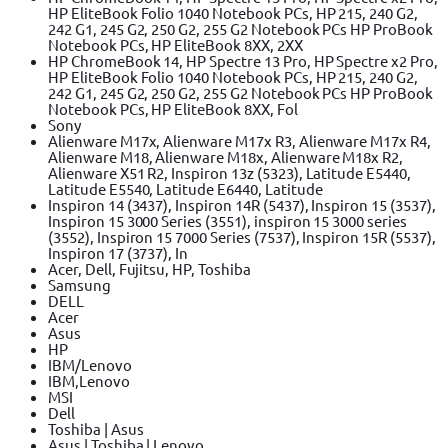
HP EliteBook Folio 1040 Notebook PCs, HP 215, 240 G2,
242 G1, 245 G2, 250 G2, 255 G2 Notebook PCs HP ProBook
Notebook PCs, HP EliteBook 8XX, 2XX
HP ChromeBook 14, HP Spectre 13 Pro, HP Spectre x2 Pro,
HP EliteBook Folio 1040 Notebook PCs, HP 215, 240 G2,
242 G1, 245 G2, 250 G2, 255 G2 Notebook PCs HP ProBook
Notebook PCs, HP EliteBook 8XX, Fol
Sony
Alienware M17x, Alienware M17x R3, Alienware M17x R4,
Alienware M18, Alienware M18x, Alienware M18x R2,
Alienware X51 R2, Inspiron 13z (5323), Latitude E5440,
Latitude E5540, Latitude E6440, Latitude
Inspiron 14 (3437), Inspiron 14R (5437), Inspiron 15 (3537),
Inspiron 15 3000 Series (3551), inspiron 15 3000 series
(3552), Inspiron 15 7000 Series (7537), Inspiron 15R (5537),
Inspiron 17 (3737), In
Acer, Dell, Fujitsu, HP, Toshiba
Samsung
DELL
Acer
Asus
HP
IBM/Lenovo
IBM,Lenovo
MSI
Dell
Toshiba | Asus
Asus | Toshiba | Lenovo