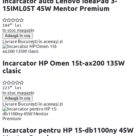
Incarcator auto Lenovo IdeaPad 3-
15IML05T 45W Mentor Premium
99
104
lei
In stoc magazin
Adaugă în coș
Livrare București în aceeași zi
Incarcator HP Omen 15t-ax200 135W
clasic
99
223
lei
In stoc magazin
Adaugă în coș
Livrare București în aceeași zi
Incarcator pentru HP 15-db1100ny 45W