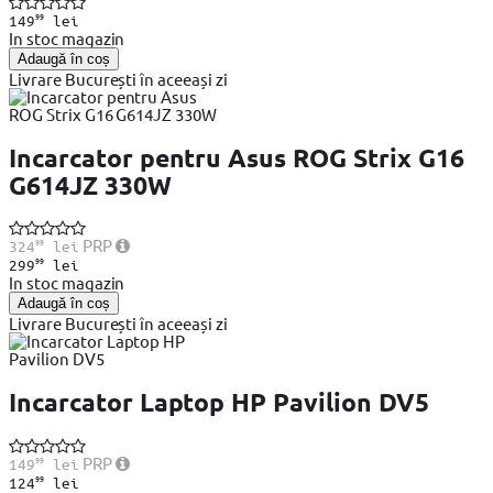
99
149
lei
In stoc magazin
Adaugă în coș
Livrare București în aceeași zi
Incarcator pentru Asus ROG Strix G16
G614JZ 330W
99
PRP
324
lei
99
299
lei
In stoc magazin
Adaugă în coș
Livrare București în aceeași zi
Incarcator Laptop HP Pavilion DV5
99
PRP
149
lei
99
124
lei