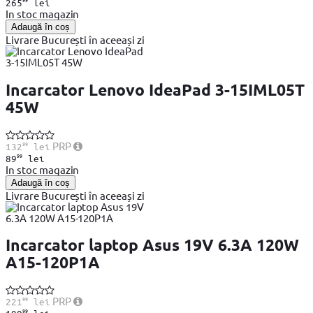
265
lei
In stoc magazin
Adaugă în coș
Livrare București în aceeași zi
Incarcator Lenovo IdeaPad 3-15IML05T
45W
99
PRP
132
lei
99
89
lei
In stoc magazin
Adaugă în coș
Livrare București în aceeași zi
Incarcator laptop Asus 19V 6.3A 120W
A15-120P1A
99
PRP
221
lei
99